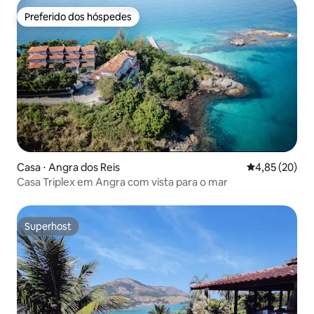
Preferido dos hóspedes
Preferido dos hóspedes
Casa ⋅ Angra dos Reis
4,85 de uma a
4,85 (20)
Casa Triplex em Angra com vista para o mar
Superhost
Superhost