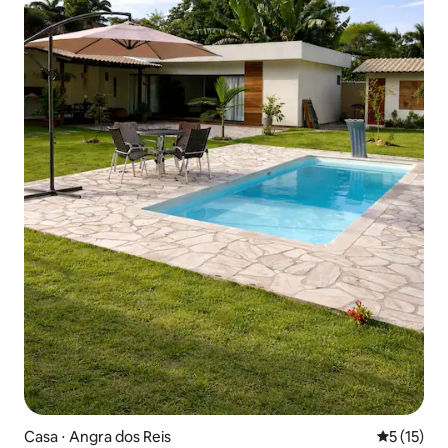
Casa ⋅ Angra dos Reis
5 de uma a
5 (15)