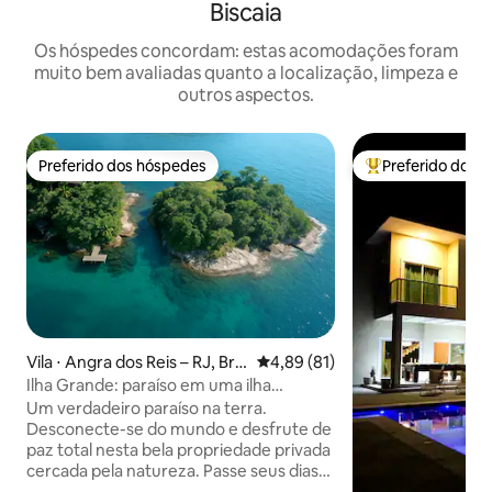
Biscaia
Os hóspedes concordam: estas acomodações foram
muito bem avaliadas quanto a localização, limpeza e
outros aspectos.
Preferido dos hóspedes
Preferido dos 
Preferido dos hóspedes
Entre os melhore
Vila ⋅ Angra dos Reis – RJ, Bra
4,89 de uma avaliação média de
4,89 (81)
zil
Ilha Grande: paraíso em uma ilha
particular
Um verdadeiro paraíso na terra.
Desconecte-se do mundo e desfrute de
paz total nesta bela propriedade privada
cercada pela natureza. Passe seus dias
explorando águas cristalinas, praticando