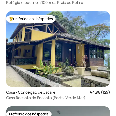
Refúgio moderno a 100m da Praia do Retiro
Preferido dos hóspedes
Entre os melhores preferidos dos hóspedes
Casa ⋅ Conceição de Jacareí
4,98 de uma av
4,98 (129)
Casa Recanto do Encanto (Portal Verde Mar)
Preferido dos hóspedes