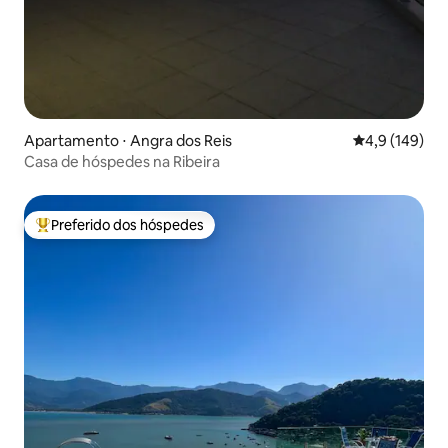
Apartamento ⋅ Angra dos Reis
4,9 de uma av
4,9 (149)
Casa de hóspedes na Ribeira
Preferido dos hóspedes
Entre os melhores preferidos dos hóspedes