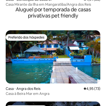
Casa Mirante da Ilha em Mangaratiba/Angra dos Reis
Aluguel por temporada de casas
privativas pet friendly
Preferido dos hóspedes
Preferido dos hóspedes
Casa ⋅ Angra dos Reis
4,95 de uma a
4,95 (73)
Casa à Beira Mar em Angra