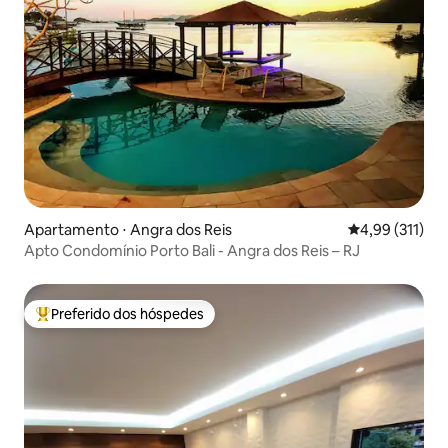
Apartamento ⋅ Angra dos Reis
4,99 de uma av
4,99 (311)
Apto Condomínio Porto Bali - Angra dos Reis – RJ
Preferido dos hóspedes
Entre os melhores preferidos dos hóspedes