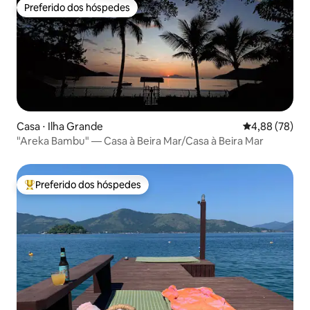
Preferido dos hóspedes
Preferido dos hóspedes
Casa ⋅ Ilha Grande
4,88 de uma a
4,88 (78)
"Areka Bambu" — Casa à Beira Mar/Casa à Beira Mar
Preferido dos hóspedes
Entre os melhores preferidos dos hóspedes