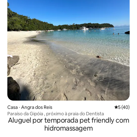
Casa ⋅ Angra dos Reis
5 de uma a
5 (40)
Paraíso da Gipóia , próximo à praia do Dentista
Aluguel por temporada pet friendly com
hidromassagem