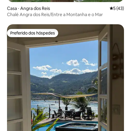
Casa ⋅ Angra dos Reis
5 de uma a
5 (43)
Chalé Angra dos Reis/Entre a Montanha e o Mar
Preferido dos hóspedes
Preferido dos hóspedes