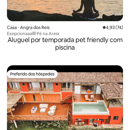
Casa ⋅ Angra dos Reis
4,93 de uma a
4,93 (74)
Exepcionaaallll Pé na Areia
Aluguel por temporada pet friendly com
piscina
Preferido dos hóspedes
Preferido dos hóspedes