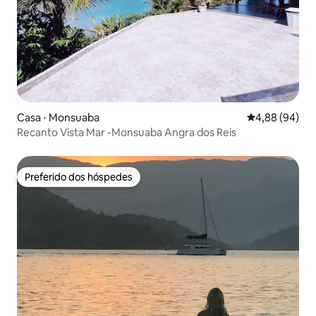
Casa ⋅ Monsuaba
4,88 de uma av
4,88 (94)
Recanto Vista Mar -Monsuaba Angra dos Reis
Preferido dos hóspedes
Preferido dos hóspedes