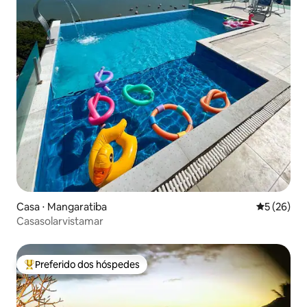
Casa ⋅ Mangaratiba
5 de uma a
5 (26)
Casasolarvistamar
Preferido dos hóspedes
Entre os melhores preferidos dos hóspedes