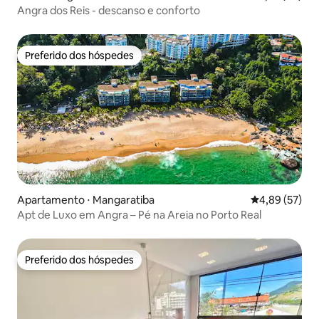
Angra dos Reis - descanso e conforto
Preferido dos hóspedes
Preferido dos hóspedes
Apartamento ⋅ Mangaratiba
4,89 de uma a
4,89 (57)
Apt de Luxo em Angra – Pé na Areia no Porto Real
Preferido dos hóspedes
Preferido dos hóspedes