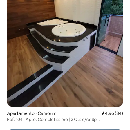
Apartamento ⋅ Camorim
4,96 de uma av
4,96 (84)
Ref. 104 | Apto. Completíssimo | 2 Qts c/Ar Split