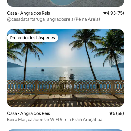
Casa ⋅ Angra dos Reis
4,93 de uma a
4,93 (75)
@casadatartaruga_angradosreis (Pé na Areia)
Preferido dos hóspedes
Preferido dos hóspedes
Casa ⋅ Angra dos Reis
5 de uma a
5 (58)
Beira Mar, caiaques e WIFI 9 min Praia Araçatiba