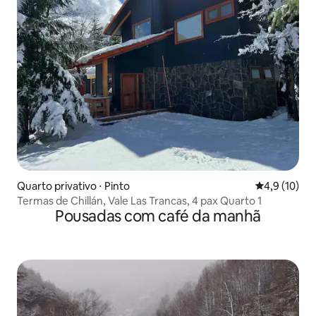
Quarto privativo ⋅ Pinto
4,9 de uma a
4,9 (10)
Termas de Chillán, Vale Las Trancas, 4 pax Quarto 1
Pousadas com café da manhã