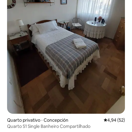
Quarto privativo ⋅ Concepción
4,94 de uma a
4,94 (52)
Quarto S1 Single Banheiro Compartilhado