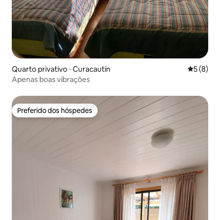
Quarto privativo ⋅ Curacautín
5 de uma 
5 (8)
Apenas boas vibrações
Preferido dos hóspedes
Preferido dos hóspedes