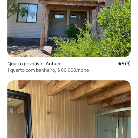
Quarto privativo ⋅ Antuco
5 de uma 
5 (3)
1 quarto com banheiro, $ 60.000/noite