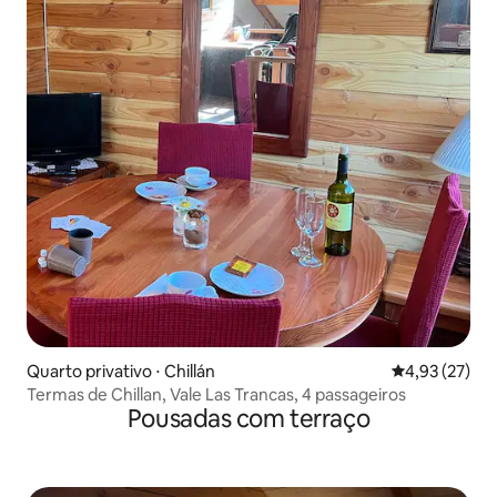
Quarto privativo ⋅ Chillán
4,93 de uma a
4,93 (27)
Termas de Chillan, Vale Las Trancas, 4 passageiros
Pousadas com terraço