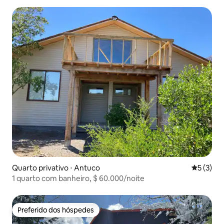
Quarto privativo ⋅ Antuco
5 de uma 
5 (3)
1 quarto com banheiro, $ 60.000/noite
Preferido dos hóspedes
Preferido dos hóspedes