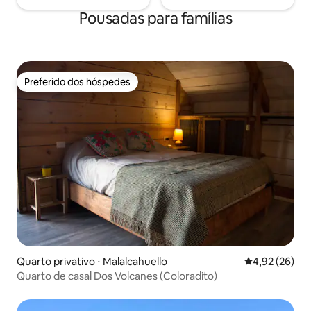
Pousadas para famílias
Preferido dos hóspedes
Preferido dos hóspedes
Quarto privativo ⋅ Malalcahuello
4,92 de uma a
4,92 (26)
Quarto de casal Dos Volcanes (Coloradito)