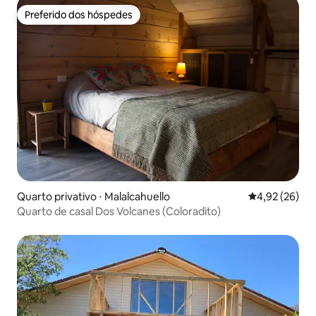
Preferido dos hóspedes
Preferido dos hóspedes
Quarto privativo ⋅ Malalcahuello
4,92 de uma a
4,92 (26)
Quarto de casal Dos Volcanes (Coloradito)