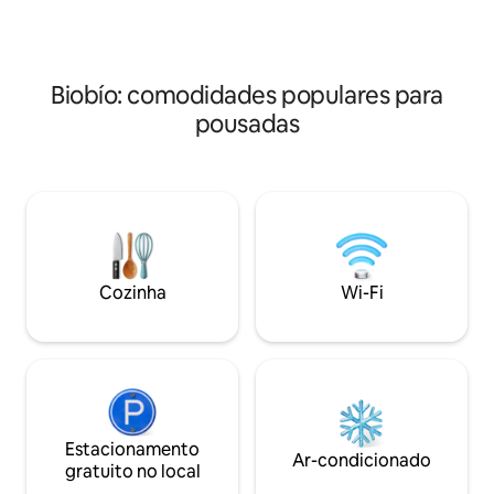
8 km do centro de 
manhã - Quarto Duplo: $ 70.000 / noite
prestigiados centr
com café da manhã - O Abrigo na
íntegra: $ 330.000 / noite com café da
manhã.
Biobío: comodidades populares para
pousadas
Cozinha
Wi-Fi
Estacionamento
Ar-condicionado
gratuito no local