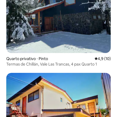
Quarto privativo ⋅ Pinto
4,9 de uma a
4,9 (10)
Termas de Chillán, Vale Las Trancas, 4 pax Quarto 1