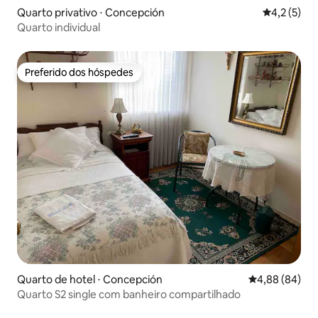
Quarto privativo ⋅ Concepción
4,2 de uma 
4,2 (5)
Quarto individual
Preferido dos hóspedes
Preferido dos hóspedes
Quarto de hotel ⋅ Concepción
4,88 de uma av
4,88 (84)
Quarto S2 single com banheiro compartilhado