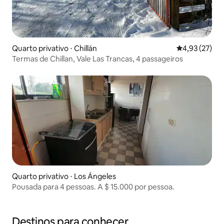
Quarto privativo ⋅ Chillán
4,93 de uma a
4,93 (27)
Termas de Chillan, Vale Las Trancas, 4 passageiros
Quarto privativo ⋅ Los Ángeles
Pousada para 4 pessoas. A $ 15.000 por pessoa.
Destinos para conhecer