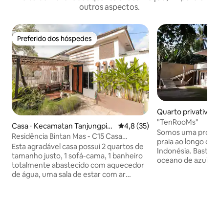
outros aspectos.
Preferido dos hóspedes
Preferido dos hóspedes
Quarto privativo ⋅
"TenRooMs"
Casa ⋅ Kecamatan Tanjungpin
4,8 de uma avaliação média de
4,8 (35)
Somos uma propri
ang Timur
Residência Bintan Mas - C15 Casa
praia ao longo da c
residencial de 2 quartos
Esta agradável casa possui 2 quartos de
Indonésia. Basta 
tamanho justo, 1 sofá-cama, 1 banheiro
oceano de azuis e 
totalmente abastecido com aquecedor
perfeitas no horiz
de água, uma sala de estar com ar
por praias de arei
condicionado e TV conectada à Internet,
bater os pés. Est
uma cozinha acoplada de bom tamanho
pequenas aldeias l
equipada com comodidades de cozinha
a serenidade da vi
e espaço para refeições para 5 pessoas.
uma variedade incr