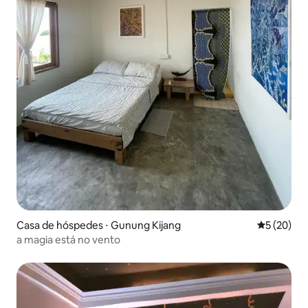
Casa de hóspedes ⋅ Gunung Kijang
5 de uma a
5 (20)
a magia está no vento