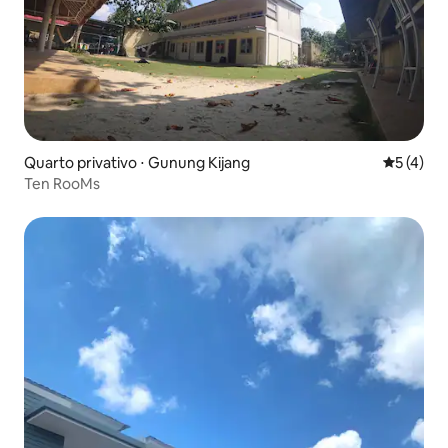
Quarto privativo ⋅ Gunung Kijang
5 de uma 
5 (4)
Ten RooMs