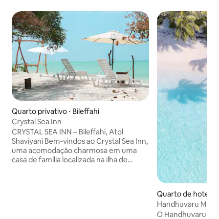
Quarto privativo ⋅ Bileffahi
Crystal Sea Inn
CRYSTAL SEA INN – Bileffahi, Atol
Shaviyani Bem-vindos ao Crystal Sea Inn,
uma acomodação charmosa em uma
casa de família localizada na ilha de
Bileffahi, no Atol Shaviyani. Nossa
pousada oferece uma hospitalidade
calorosa e um atendimento excepcional,
Quarto de hotel ⋅
garantindo uma estadia confortável e
Handhuvaru Maldiv
inesquecível para todos os hóspedes.
05
O Handhuvaru Mal
Rodeada por belezas naturais, a ilha