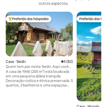
outros aspectos.
Preferido dos hóspedes
Preferido dos hó
Entre os melhores preferidos dos hóspedes
Preferido dos hó
Casa ⋅ Sieśki
5 de uma avaliação média de
5 (82)
Quem tem paz neste Sieśki. Aqui você
pode descansar da agitação
A casa de 1946 (200 m²) está localizada
em uma pequena aldeia tranquila.
Decoração rústica e étnica preservada. 5
quartos, 3 banheiros e uma espaçosa
varanda com vista para o pomar
garantem total relaxamento e uma
estadia confortável para 16 pessoas. A
cozinha ampla e totalmente equipada,
Casa ⋅ Wyszki