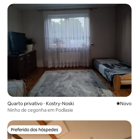
Quarto privativo ⋅ Kostry-Noski
Novo lugar
Novo
Ninho de cegonha em Podlasie
Preferido dos hóspedes
Preferido dos hóspedes