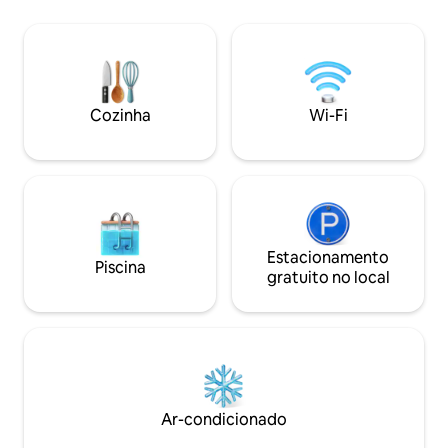
andares mais 2 ter
muito espaço em n
desfrutar. **ATENÇÃO: o preço exibido é
para 1 quarto com 
envie-nos uma me
adicionais na mesm
Cozinha
Wi-Fi
Sauraha Top 5
Estacionamento
Piscina
gratuito no local
Ar-condicionado