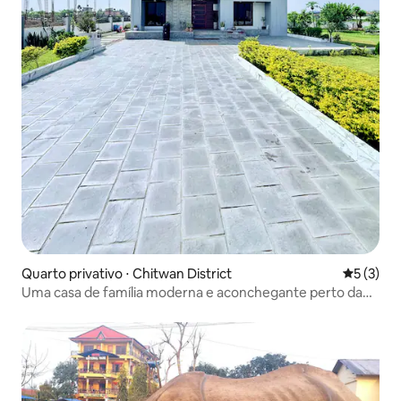
Quarto privativo ⋅ Chitwan District
5 de uma 
5 (3)
Uma casa de família moderna e aconchegante perto da
selva de Sauraha.