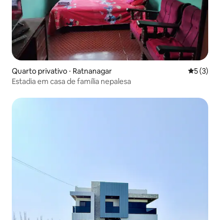
Quarto privativo ⋅ Ratnanagar
5 de uma 
5 (3)
Estadia em casa de família nepalesa