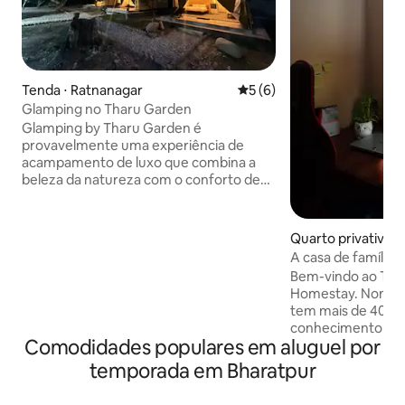
Tenda ⋅ Ratnanagar
5 de uma avaliação média d
5 (6)
Glamping no Tharu Garden
Glamping by Tharu Garden é
provavelmente uma experiência de
acampamento de luxo que combina a
beleza da natureza com o conforto de
acomodações modernas. Glamping,
abreviação de "acampamento
glamouroso", oferece estadias ao ar livre
Quarto privativo ⋅
únicas em tendas elegantes ou outras
A casa de família
configurações de luxo, muitas vezes
pássaros
Bem-vindo ao The
equipadas com comodidades como
Homestay. Nomeado para o meu pai que
camas confortáveis, banheiros privados,
tem mais de 40 an
eletricidade e, às vezes, até ar
conhecimento infin
condicionado. O Tharu Garden parece
Comodidades populares em aluguel por
do céu. A nossa é uma casa de família
ser um local de glamping que oferece
com muito espaço
temporada em Bharatpur
uma maneira de desfrutar do ar livre
com você durante a
sem sacrificar o conforto.
belo Parque Nacional