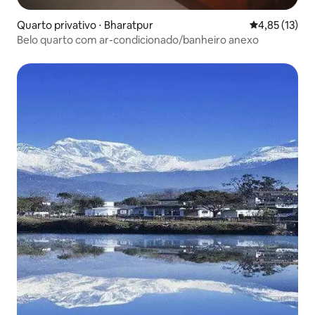
Quarto privativo ⋅ Bharatpur
4,85 de uma a
4,85 (13)
Belo quarto com ar-condicionado/banheiro anexo