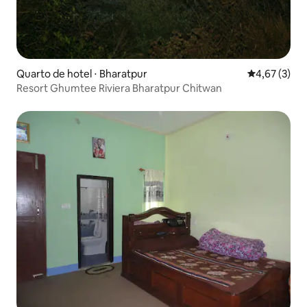
Quarto de hotel ⋅ Bharatpur
4,67 de uma 
4,67 (3)
Resort Ghumtee Riviera Bharatpur Chitwan