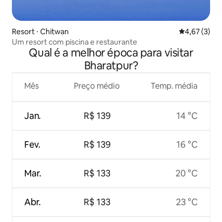
Resort ⋅ Chitwan
4,67 de uma 
4,67 (3)
Um resort com piscina e restaurante
Qual é a melhor época para visitar
Bharatpur?
Mês
Preço médio
Temp. média
Jan.
R$ 139
14 °C
Fev.
R$ 139
16 °C
Mar.
R$ 133
20 °C
Abr.
R$ 133
23 °C