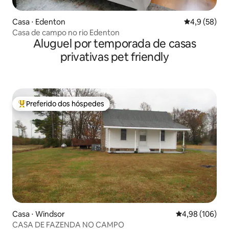
Casa ⋅ Edenton
4,9 de uma a
4,9 (58)
Casa de campo no rio Edenton
Aluguel por temporada de casas
privativas pet friendly
Preferido dos hóspedes
Entre os melhores preferidos dos hóspedes
Casa ⋅ Windsor
4,98 de uma av
4,98 (106)
CASA DE FAZENDA NO CAMPO