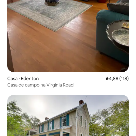
Casa ⋅ Edenton
4,88 de uma av
4,88 (118)
Casa de campo na Virginia Road