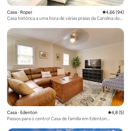
Casa ⋅ Roper
4,66 de uma av
4,66 (94)
Casa histórica a uma hora de várias praias da Carolina do
Norte
Casa ⋅ Edenton
4,8 de uma 
4,8 (5)
Passos para o centro! Casa de família em Edenton
histórica