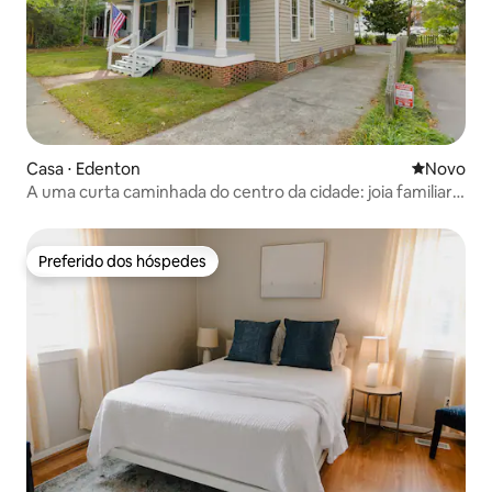
Casa ⋅ Edenton
Novo lugar
Novo
A uma curta caminhada do centro da cidade: joia familiar
na histórica Edenton
Preferido dos hóspedes
Preferido dos hóspedes