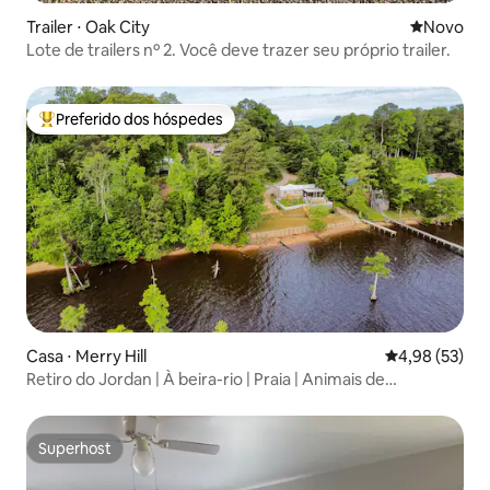
Trailer ⋅ Oak City
Novo lugar
Novo
Lote de trailers nº 2. Você deve trazer seu próprio trailer.
Preferido dos hóspedes
Entre os melhores preferidos dos hóspedes
Casa ⋅ Merry Hill
4,98 de uma a
4,98 (53)
Retiro do Jordan | À beira-rio | Praia | Animais de
estimação
Superhost
Superhost