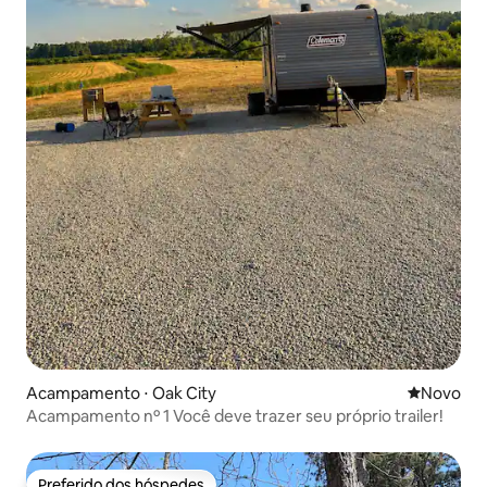
Acampamento ⋅ Oak City
Novo lugar
Novo
Acampamento nº 1 Você deve trazer seu próprio trailer!
Preferido dos hóspedes