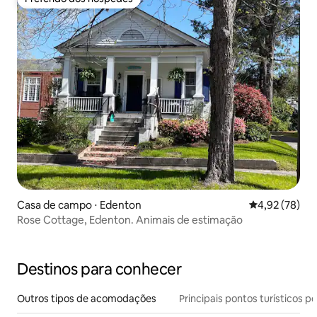
Preferido dos hóspedes
Casa de campo ⋅ Edenton
4,92 de uma a
4,92 (78)
Rose Cottage, Edenton. Animais de estimação
Destinos para conhecer
Outros tipos de acomodações
Principais pontos turísticos po