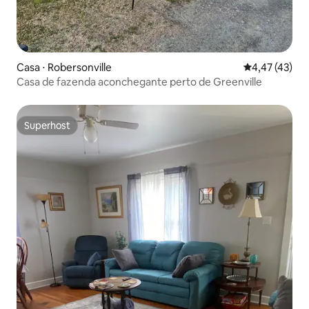
Casa ⋅ Robersonville
4,47 de uma a
4,47 (43)
Casa de fazenda aconchegante perto de Greenville
Superhost
Superhost