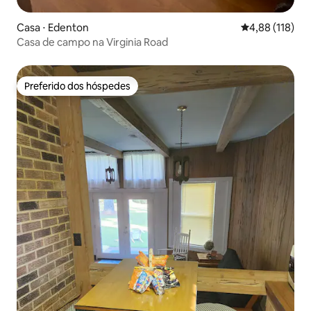
Casa ⋅ Edenton
4,88 de uma av
4,88 (118)
Casa de campo na Virginia Road
Preferido dos hóspedes
Preferido dos hóspedes