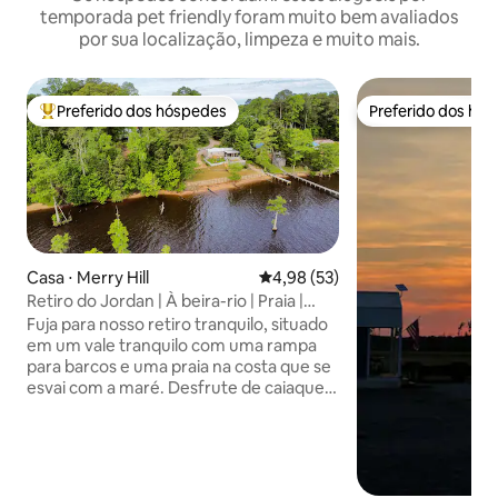
temporada pet friendly foram muito bem avaliados
por sua localização, limpeza e muito mais.
Preferido dos hóspedes
Preferido dos hó
Entre os melhores preferidos dos hóspedes
Preferido dos hó
Casa ⋅ Merry Hill
4,98 de uma avaliação média de
4,98 (53)
Retiro do Jordan | À beira-rio | Praia |
Animais de estimação
Fuja para nosso retiro tranquilo, situado
em um vale tranquilo com uma rampa
para barcos e uma praia na costa que se
esvai com a maré. Desfrute de caiaque,
canoagem, vida selvagem frequente e
relaxe em 2 decks, na varanda coberta
ou no píer da rampa para barcos
enquanto aprecia o nascer do sol de tirar
o fôlego e as noites repletas de estrelas.