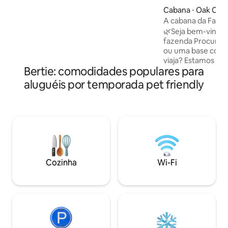
Relaxe perto da fogueira, explore a água
Cabana ⋅ Oak City
ou fique confortável em um dos 3
A cabana da Fazen
quartos. O Wi-Fi está disponível, se
🌿Seja bem-vindo(
necessário, mas este é o lugar perfeito
fazenda Procurando uma fuga pacífica
para desconectar e recarregar as
ou uma base conf
energias. NOVO chuveiro externo,
viaja? Estamos mui
antepara e píer com rampa para barco!
Bertie: comodidades populares para
apresentar nosso 
em 146 belos acres
aluguéis por temporada pet friendly
a combinação perfe
no campo e acess
cidades próximas 
opcional: os hósp
uma experiência de
à disponibilidade,
regulamentos de c
Norte). Envie-no
Cozinha
Wi-Fi
de reservar ou im
reserva para obter