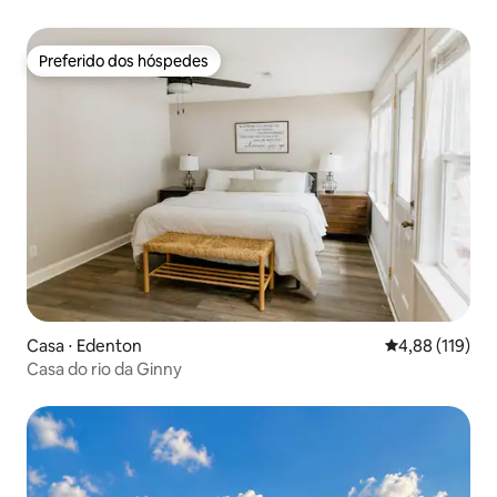
Preferido dos hóspedes
Preferido dos hóspedes
Casa ⋅ Edenton
4,88 de uma av
4,88 (119)
Casa do rio da Ginny