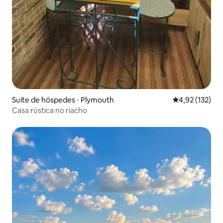
Suíte de hóspedes ⋅ Plymouth
4,92 de uma av
4,92 (132)
Casa rústica no riacho