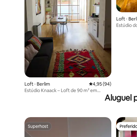
Loft ⋅ Ber
Estúdio d
Loft ⋅ Berlim
4,95 de uma avaliação 
4,95 (94)
Estúdio Knaack – Loft de 90 m² em
Aluguel 
Prenzlauer Berg
Superhost
Preferid
Superhost
Preferid