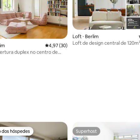
Loft ⋅ Berlim
Loft de design central de 120m
lim
4,97 de uma avaliação média de 5, 30 avalia
4,97 (30)
varanda
ertura duplex no centro de
média de 5, 43 avaliações
o dos hóspedes
Superhost
o dos hóspedes
Superhost