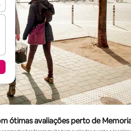
ore-os usando as seta para cima e para baixo do teclado ou tocando e
com ótimas avaliações perto de Memoria