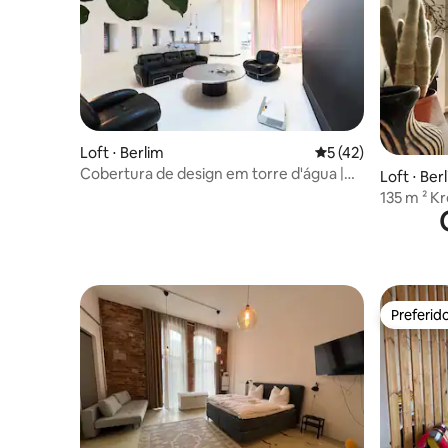
Loft ⋅ Berlim
5 de uma avaliação 
5 (42)
Cobertura de design em torre d'água |
Loft ⋅ Ber
230 m² | 6 hóspedes
135 m ² K
Terraços
Preferid
Preferid