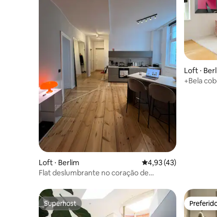
Loft ⋅ Ber
+Bela cob
Berlim +
Loft ⋅ Berlim
4,93 de uma avaliação 
4,93 (43)
Flat deslumbrante no coração de
Schillerkiez. 125qm
Superhost
Preferid
Superhost
Preferid