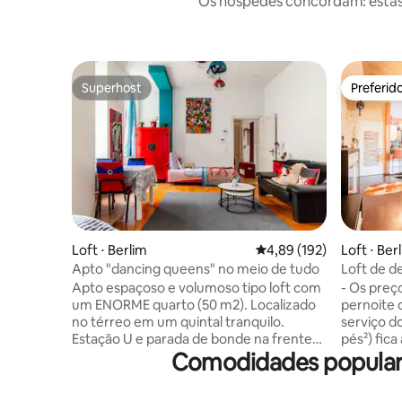
Os hóspedes concordam: estas
Superhost
Preferid
Superhost
Preferid
Loft ⋅ Berlim
4,89 de uma avaliação m
4,89 (192)
Loft ⋅ Ber
Apto "dancing queens" no meio de tudo
Loft de de
Apto espaçoso e volumoso tipo loft com
- Os preç
um ENORME quarto (50 m2). Localizado
pernoite 
no térreo em um quintal tranquilo.
serviço do Airbnb- 
Estação U e parada de bonde na frente
pés²) fic
Comodidades populares
da casa. Ideal para uma estadia CURTA
Side Galle
de até 3 pessoas. PONTOS POSITIVOS:
Oberbaum
melhor localização na cidade + fresco no
Arena, do