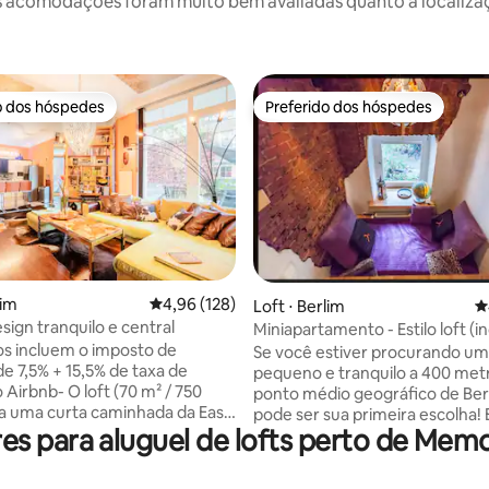
 acomodações foram muito bem avaliadas quanto a localizaçã
o dos hóspedes
Preferido dos hóspedes
o dos hóspedes
Preferido dos hóspedes
édia de 5, 192 avaliações
lim
4,96 de uma avaliação média de 5, 128 avalia
4,96 (128)
Loft ⋅ Berlim
4
sign tranquilo e central
Miniapartamento - Estilo loft (in
bicicletas)
os incluem o imposto de
Se você estiver procurando um
de 7,5% + 15,5% de taxa de
pequeno e tranquilo a 400 met
O loft (70 m² / 750
ponto médio geográfico de Ber
a a uma curta caminhada da East
pode ser sua primeira escolha! 
 para aluguel de lofts perto de Memo
ry, do Badeschiff, da
apartamento de um quarto ofe
brücke, da Mercedes-Benz
metros quadrados em estilo lof
 East Side Mall, do Sprengelkiez
industrial. Paredes de pedra ab