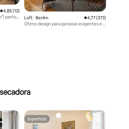
4,85 de uma avaliação média de 5, 13 avaliações
4,85 (13)
m²) perto
ções
Loft ⋅ Berlim
4,77 de uma avaliação 
4,77 (373)
Ótimo design para pessoas exigentes em
Berlim Mitte
 secadora
Superhost
Superhost