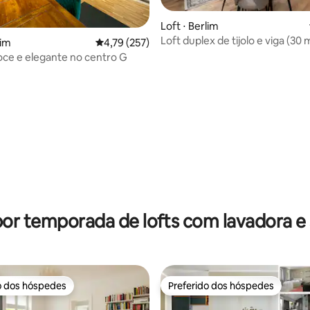
Loft ⋅ Berlim
Loft duplex de tijolo e viga (30 
lim
4,79 de uma avaliação média de 5, 257 avalia
4,79 (257)
de Antonplatz
oce e elegante no centro G
média de 5, 94 avaliações
por temporada de lofts com lavadora e
o dos hóspedes
Preferido dos hóspedes
o dos hóspedes
Preferido dos hóspedes