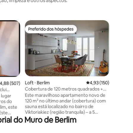
o, limpeza e outros aspectos.
Loft ⋅ Be
Preferido dos hóspedes
Superho
Preferido dos hóspedes
Superho
Loft e e
criativo i
Um autênt
um centr
uma vibr
Cozinha 
máquina d
máquina d
Restauran
curta ca
ções
Loft ⋅ Berlim
4,93 de uma avaliação 
4,93 (150)
,88 de uma avaliação média de 5, 507 avaliações
4,88 (507)
fica a 90
Cobertura de 120 metros quadrados +
clui
linha S1 
sauna + lareira
Este maravilhoso apartamento novo de
Berlim M
 lugar
120 m² no último andar (cobertura) com
Perfeito 
ros do
sauna está localizado no bairro de
que proc
lim, este
Viktoriakiez (região tranquila) – a 5
elegante
Este
rial do Muro de Berlim
minutos a pé da estação de S-Bahn
inspirado
rece 14
Nöldnerplatz e a 10 minutos a pé de
t
Rummelsburger Bucht, à beira-mar. O
ertas,