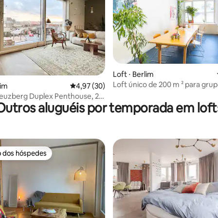
média de 5, 42 avaliações
Loft ⋅ Berlim
Loft único de 200 m ² para grup
lim
4,97 de uma avaliação média de 5, 30 avalia
4,97 (30)
reuzberg Duplex Penthouse, 2
Outros aluguéis por temporada em loft
o dos hóspedes
o dos hóspedes