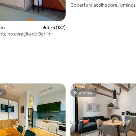
Cobertura acolhedora, luminos
tranquila bem localizada
lim
4,75 de uma avaliação média de 5, 137 avalia
4,75 (137)
ante no coração de Berlim
st
Superhost
st
Superhost