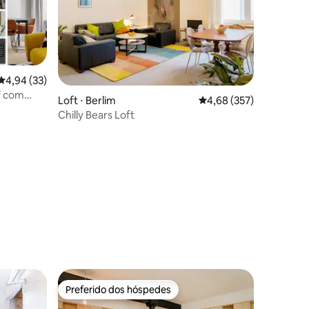
4,94 de uma avaliação média de 5, 33 avaliações
4,94 (33)
² com
ções
Loft ⋅ Berlim
4,68 de uma avaliação 
4,68 (357)
Chilly Bears Loft
Preferido dos hóspedes
Preferido dos hóspedes