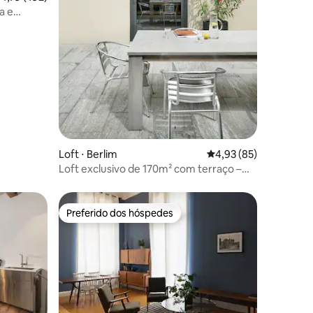
a e
ções
Loft ⋅ Berlim
4,93 de uma avaliação
4,93 (85)
Loft exclusivo de 170m² com terraço –
central
Preferido dos hóspedes
Preferido dos hóspedes