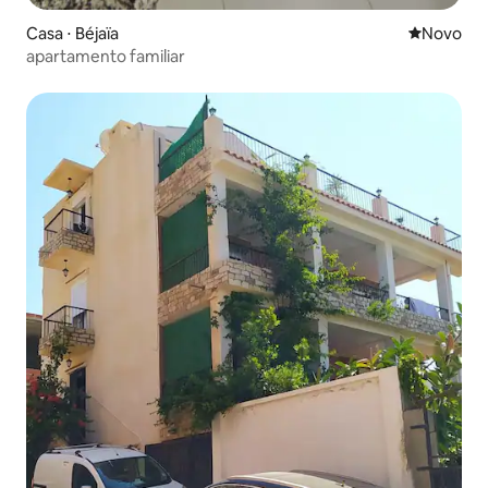
Casa ⋅ Béjaïa
Novo lugar
Novo
apartamento familiar