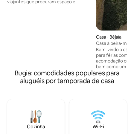
viajantes que procuram espaço e
relaxamento. Espaçoso, combinando
modernidade, charme e comodidades
de alta qualidade, tudo com uma piscina
privativa só para você! TV conectada
Cozinha totalmente equipada (forno,
fogão, lava-louças, cafeteira, etc.) 4
Casa ⋅ Béjaïa
quartos de casal confortáveis + 1 quarto
Casa à beira-mar
de casal 2 banheiros modernos +
Bem-vindo a este r
banheiros separados Ar-condicionado e
para férias com a 
aquecimento
acomodação oferec
bem como um pôr 
Bugia: comodidades populares para
ambiente é tranqui
para relaxar. A casa tem todas as
aluguéis por temporada de casa
comodidades neces
totalmente equipa
aquecimento, água,
Garagem, 3 grande
Acesso particular à 
banheiros, 1 banhei
Animais admitidos 
Cozinha
Wi-Fi