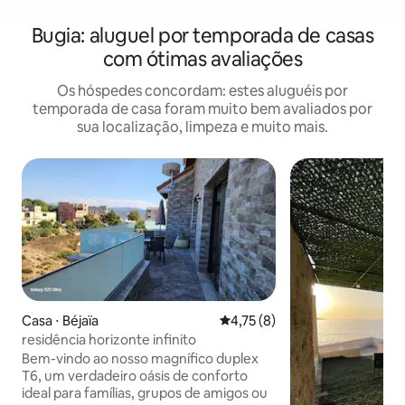
Bugia: aluguel por temporada de casas
com ótimas avaliações
Os hóspedes concordam: estes aluguéis por
temporada de casa foram muito bem avaliados por
sua localização, limpeza e muito mais.
Casa ⋅ Béjaïa
4,75 de uma avaliação média d
4,75 (8)
residência horizonte infinito
Bem-vindo ao nosso magnífico duplex
T6, um verdadeiro oásis de conforto
ideal para famílias, grupos de amigos ou