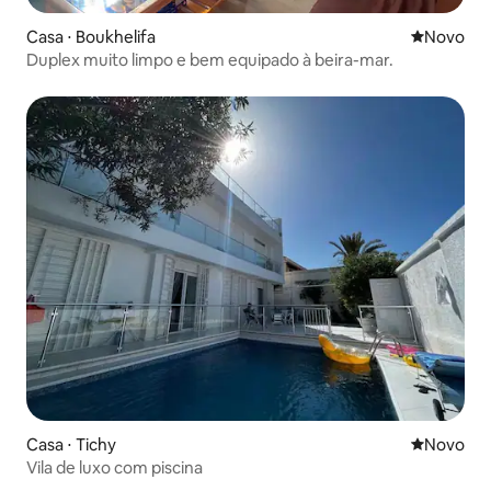
Casa ⋅ Boukhelifa
Novo lugar
Novo
Duplex muito limpo e bem equipado à beira-mar.
Casa ⋅ Tichy
Novo lugar
Novo
Vila de luxo com piscina