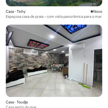
Casa ⋅ Tichy
Novo lugar
Novo
Espaçosa casa de praia – com vista panorâmica para o mar
Casa ⋅ Toudja
Casa perto do mar