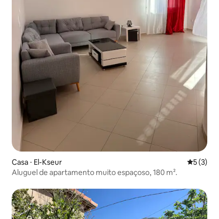
Casa ⋅ El-Kseur
5 de uma 
5 (3)
Aluguel de apartamento muito espaçoso, 180 m².