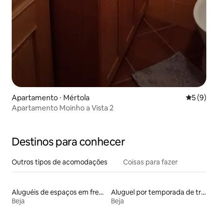
Apartamento ⋅ Mértola
5 de uma 
5 (9)
Apartamento Moinho a Vista 2
Destinos para conhecer
Outros tipos de acomodações
Coisas para fazer
Aluguéis de espaços em frente à praia
Aluguel por temporada de trailers
Beja
Beja