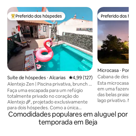
Preferido dos hóspedes
Preferido dos hó
Entre os melhores preferidos dos hóspedes
Preferido dos hó
Microcasa ⋅ 
Cabana de design 
Suíte de hóspedes ⋅ Alcarias
4,99 de uma avaliação média de 
4,99 (127)
privativa ao ar livr
Esta microcasa co
Alentejo Zen | Piscina privativa, brunch e
em uma fazenda de
retiro para 2
Faça uma escapada para um refúgio
das belas praias 
totalmente privado no coração do
lago privativo. Mui
Alentejo 🌾, projetado exclusivamente
com todo o char
para dois hóspedes. Como a única
alentejano. Um gr
Comodidades populares em aluguel por
acomodação para hóspedes na
partir da cozinha e
propriedade, o Alentejo Zen oferece
temporada em Beja
área de estar ao ar
total privacidade, piscina privativa,
para pôr do sol c
brunch caseiro incluído todos os dias,
livre. No interior