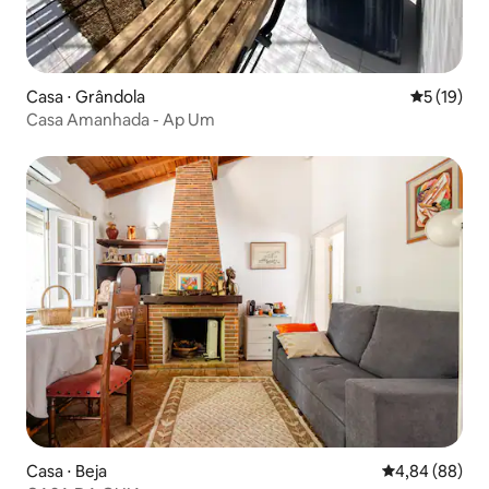
Casa ⋅ Grândola
5 de uma a
5 (19)
Casa Amanhada - Ap Um
Casa ⋅ Beja
4,84 de uma av
4,84 (88)