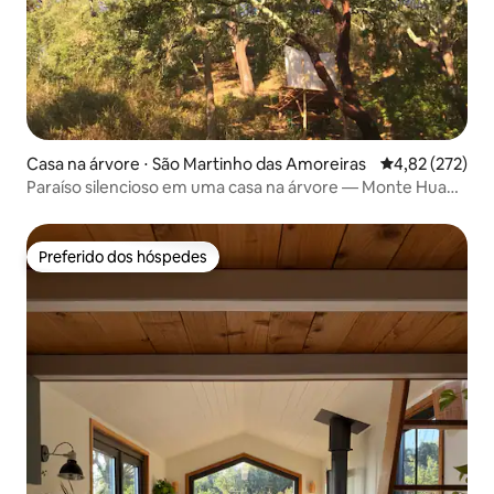
Casa na árvore ⋅ São Martinho das Amoreiras
4,82 de uma av
4,82 (272)
Paraíso silencioso em uma casa na árvore — Monte Huam
Hu
Preferido dos hóspedes
Preferido dos hóspedes