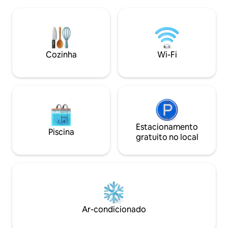
limpeza diária e hospitalidade atenciosa
cozinha totalment
durante toda a sua estadia. Situado em
uma cama de casa
uma aldeia tranquila cercada pela
subindo a escada
natureza e pelo canto dos pássaros, é
casal. Perfeito p
um lugar para desacelerar, reconectar-
romântico ou uma 
se e relaxar de verdade. Localização
Cozinha
Wi-Fi
ideal a meio caminho entre
Lisboa/Algarve e a 50 min da costa oeste
Estacionamento
Piscina
gratuito no local
Ar-condicionado