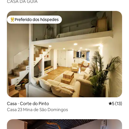
CASA DA GUIA
Preferido dos hóspedes
Entre os melhores preferidos dos hóspedes
Casa ⋅ Corte do Pinto
5 de uma a
5 (13)
Casa 23 Mina de São Domingos