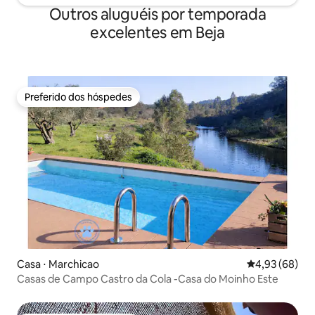
Outros aluguéis por temporada
excelentes em Beja
Preferido dos hóspedes
Preferido dos hóspedes
Casa ⋅ Marchicao
4,93 de uma a
4,93 (68)
Casas de Campo Castro da Cola -Casa do Moinho Este