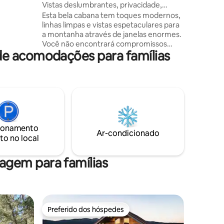
Vistas deslumbrantes, privacidade,
ória
design de luxo 10 min 2 cidade
Esta bela cabana tem toques modernos,
linhas limpas e vistas espetaculares para
as de
a montanha através de janelas enormes.
Lua. Há
Você não encontrará compromissos
a para a
de acomodações para famílias
tradicionais de cabine escura/lúgubre
as para
aqui, apenas uma visão moderna/bem
 de
decorada de uma cabine ocidental. Entre
no convés coberto e sinta o ar fresco
enquanto saboreia seu café da manhã ou
coquetel noturno ao lado da lareira. Você
estará localizado a poucos minutos de
Dillon, uma cidade encantadora que
ionamento
oferece lojas, restaurantes e eventos. ✔
Ar-condicionado
to no local
Deck coberto Vista para a✔ montanha
Localização ✔ serena
gem para famílias
Preferido dos hóspedes
Preferido dos hóspedes