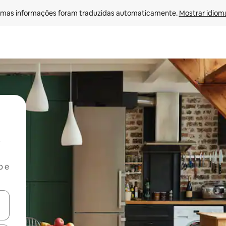
mas informações foram traduzidas automaticamente. 
Mostrar idioma
b e
ore-os usando as seta para cima e para baixo do teclado ou tocando e