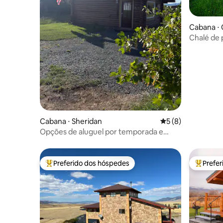
Cabana ⋅ 
Chalé de 
Cabana ⋅ Sheridan
5 de uma avaliação
5 (8)
Opções de aluguel por temporada e
locais
Preferido dos hóspedes
Prefe
Entre os melhores preferidos dos hóspedes
Entre os