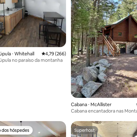
média de 5, 41 avaliações
úpula ⋅ Whitehall
4,79 de uma avaliação média de 5, 266 avalia
4,79 (266)
úpula no paraíso da montanha
Cabana ⋅ McAllister
Cabana encantadora nas Mont
Tobacco Root
o dos hóspedes
Superhost
o dos hóspedes
Superhost