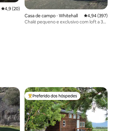
4,9 de uma avaliação média de 5, 20 avaliações
4,9 (20)
Casa de campo ⋅ Whitehall
4,94 de uma avaliação m
4,94 (397)
ções
Chalé pequeno e exclusivo com loft a 3
minutos da I-90
Preferido dos hóspedes
Entre os melhores preferidos dos hóspedes