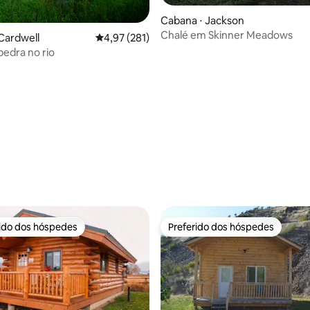
Cabana ⋅ Jackson
Chalé em Skinner Meadows
Cardwell
4,97 de uma avaliação média de 5, 281 avalia
4,97 (281)
pedra no rio
 média de 5, 8 avaliações
rido dos hóspedes
Preferido dos hóspedes
 melhores preferidos dos hóspedes
Preferido dos hóspedes