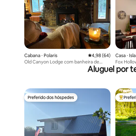
Cabana ⋅ Polaris
4,98 de uma avaliação 
4,98 (64)
Casa ⋅ Isl
Old Canyon Lodge com banheira de
Fox Hollo
Aluguel por t
hidromassagem
estimaçã
DE HIDR
Preferido dos hóspedes
Prefe
Preferido dos hóspedes
Entre os