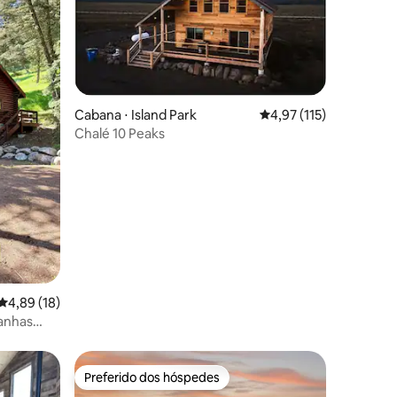
Cabana ⋅ Island Park
4,97 de uma avaliação 
4,97 (115)
Chalé 10 Peaks
ções
4,89 de uma avaliação média de 5, 18 avaliações
4,89 (18)
anhas
Preferido dos hóspedes
Preferido dos hóspedes