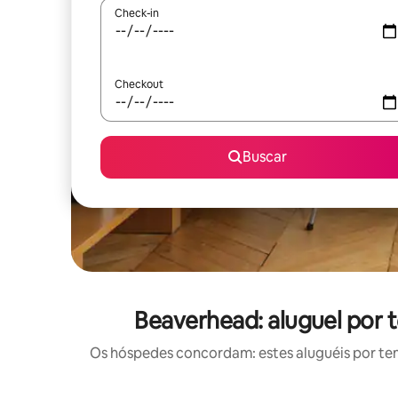
Check-in
Checkout
Buscar
Beaverhead: aluguel por
Os hóspedes concordam: estes aluguéis por te