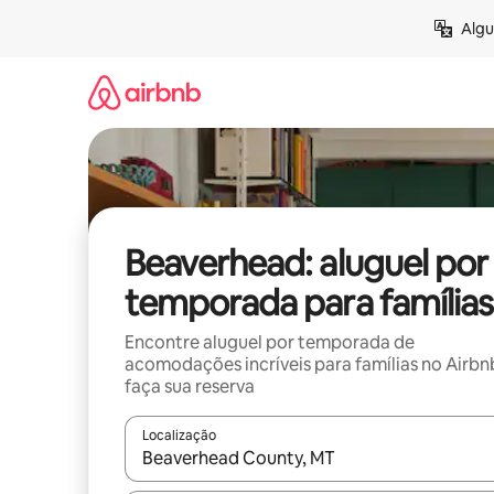
Pular
Algu
para
o
conteúdo
Beaverhead: aluguel por
temporada para famílias
Encontre aluguel por temporada de
acomodações incríveis para famílias no Airbn
faça sua reserva
Localização
Quando os resultados estiverem disponíveis, expl