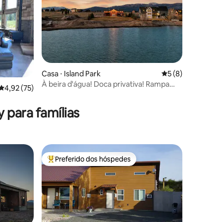
Casa ⋅ Island Park
5 de uma avaliaçã
5 (8)
À beira d'água! Doca privativa! Rampa
4,92 de uma avaliação média de 5, 75 avaliações
4,92 (75)
ções
para barco! Banheira de hidromassagem!
eira de
 para famílias
Preferido dos hóspedes
Entre os melhores preferidos dos hóspedes