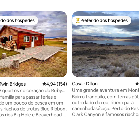
rido dos hóspedes
Preferido dos hóspedes
 melhores preferidos dos hóspedes
Entre os melhores preferidos d
Casa ⋅ Dillon
4
édia de 5, 203 avaliações
Twin Bridges
4,94 de uma avaliação média de 5, 154 avalia
4,94 (154)
Uma grande aventura em Mon
2 quartos no coração do Ruby
espera por você
Bairro tranquilo, com terras púb
família para passar férias e
outro lado da rua, ótimo para
 de um pouco de pesca em um
caminhadas/caça. Perto do Reservatório
s riachos de trutas Blue Ribbon,
Clark Canyon e famosos riacho
os rios Big Hole e Beaverhead a
pesca com mosca (Beaverhead 
1,6 km de distância... ou talvez
Hole Rivers). Estamos a apenas 1 hora da
aquele touro monstro neste
área de esqui de Maverick Moun
 ou venha para uma escapada
Elkhorn e Jackson Hot Springs. Também
o e faça uma excursão de neve