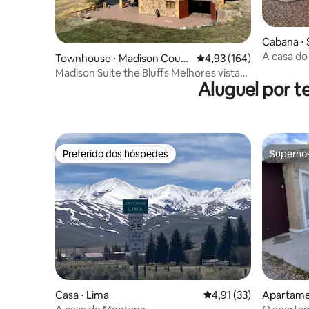
Cabana ⋅
A casa do
Townhouse ⋅ Madison Count
4,93 de uma avaliação m
4,93 (164)
y
Madison Suite the Bluffs Melhores vistas
Aluguel por 
do rio
Preferido dos hóspedes
Superho
Preferido dos hóspedes
Superho
Casa ⋅ Lima
4,91 de uma avaliação 
4,91 (33)
Apartame