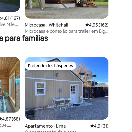
ções
,81 de uma avaliação média de 5, 167 avaliações
4,81 (167)
ve Mile
Microcasa ⋅ Whitehall
4,95 de uma avaliação 
4,95 (162)
Microcasa e conexão para trailer em Big
para famílias
Sky Country
Preferido dos hóspedes
Preferido dos hóspedes
4,87 de uma avaliação média de 5, 68 avaliações
4,87 (68)
que,
ções
Apartamento ⋅ Lima
4,9 de uma avaliação
4,9 (31)