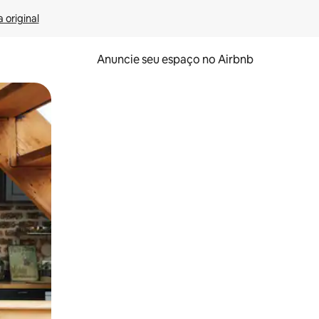
 original
Anuncie seu espaço no Airbnb
 deslizando o dedo na tela.