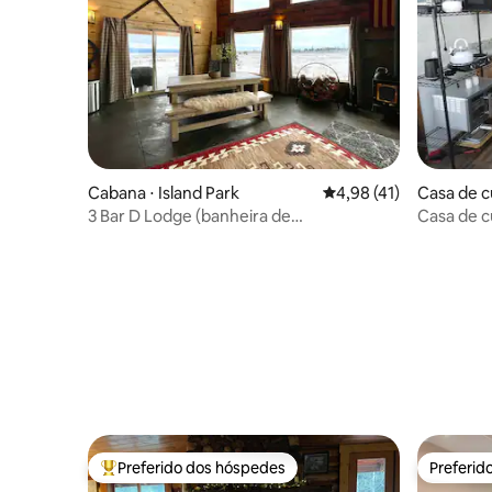
Cabana ⋅ Island Park
4,98 de uma avaliação 
4,98 (41)
Casa de c
3 Bar D Lodge (banheira de
Casa de c
hidromassagem, piso aquecido, lareira)
Preferido dos hóspedes
Preferid
Entre os melhores preferidos dos hóspedes
Preferid