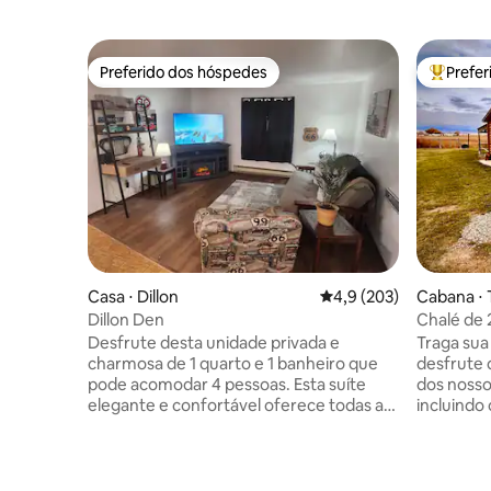
Preferido dos hóspedes
Prefe
Preferido dos hóspedes
Entre os
Casa ⋅ Dillon
4,9 de uma avaliação m
4,9 (203)
Cabana ⋅ 
Dillon Den
Chalé de 
Valley
Desfrute desta unidade privada e
Traga sua 
charmosa de 1 quarto e 1 banheiro que
desfrute
pode acomodar 4 pessoas. Esta suíte
dos nosso
elegante e confortável oferece todas as
incluindo 
comodidades e extras, juntamente com
menos de 
uma cozinha completa, bar de café da
rastreie 
manhã e banheiro completo. Um tema
outono...
divertido ajuda a dar a esta unidade seu
de invern