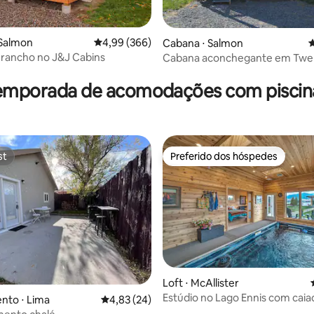
 Salmon
4,99 de uma avaliação média de 5, 366 avalia
4,99 (366)
Cabana ⋅ Salmon
4
 rancho no J&J Cabins
Cabana aconchegante em Twel
édia de 5, 164 avaliações
Creek
temporada de acomodações com piscina 
st
Preferido dos hóspedes
st
Preferido dos hóspedes
Loft ⋅ McAllister
Estúdio no Lago Ennis com caia
média de 5, 33 avaliações
nto ⋅ Lima
4,83 de uma avaliação média de 5, 24 avalia
4,83 (24)
piscina e lareira!