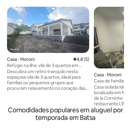
Casa ⋅ Moroni
4,8 de uma avaliação média d
4,8 (5)
Refúgio na ilha: vila de 3 quartos em
Comores
Descubra um retiro tranquilo nesta
Casa ⋅ Moroni
espaçosa vila de 3 quartos, ideal para
Casa de família in
famílias ou pequenos grupos que
Casa isolada ideal 
procuram relaxamento no coração das
localizada em Mor
Comores. Possui um design em plano
de la Corniche pe
aberto com uma área de estar iluminada
restaurante L'Esca
e arejada, cozinha equipada e um
Comodidades populares em aluguel por
de imagens médic
espaço de jantar aconchegante. Cada
mercado de agricu
quarto é cuidadosamente mobiliado
temporada em Batsa
com terraço/jardi
para o conforto, garantindo noites
refeições ao ar livre. Esta ca
tranquilas. Localizada a poucos minutos