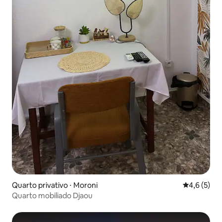
Quarto privativo ⋅ Moroni
4,6 de uma 
4,6 (5)
Quarto mobiliado Djaou