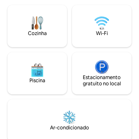
composta por: - água Q
de praias imaculadas e atrações locais,
totalmente equipada - Wi-Fi d
esta vila serena combina relaxamento e
velocidade - TV de tela plana - Ar
conveniência, oferecendo a base
condicionado disponível - D
perfeita para memórias familiares
fumaça para segurança Loc
inesquecíveis.
tranquila e perto d
Cozinha
Wi-Fi
Estacionamento
Piscina
gratuito no local
Ar-condicionado