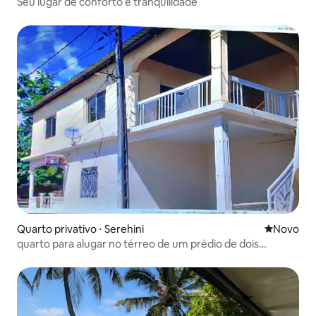
Seu lugar de conforto e tranquilidade
Quarto privativo ⋅ Serehini
Novo lugar
Novo
quarto para alugar no térreo de um prédio de dois
andares