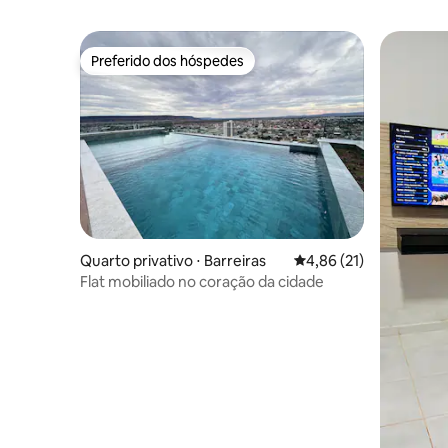
Preferido dos hóspedes
Preferido dos hóspedes
Quarto privativo ⋅ Barreiras
4,86 de uma avaliação 
4,86 (21)
Flat mobiliado no coração da cidade