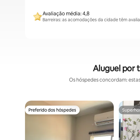
Avaliação média: 4,8
Barreiras: as acomodações da cidade têm avali
Aluguel por 
Os hóspedes concordam: estas
Preferido dos hóspedes
Superho
Preferido dos hóspedes
Superho