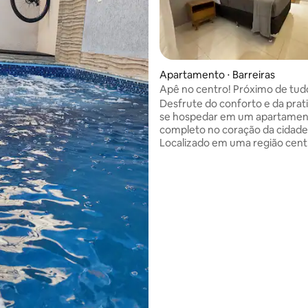
Apartamento ⋅ Barreiras
Apê no centro! Próximo de tud
Desfrute do conforto e da prat
se hospedar em um apartamen
completo no coração da cidade
Localizado em uma região centr
privilegiada, o imóvel fica próx
tudo — restaurantes, superme
farmácias e pontos turísticos 
facilitando o deslocamento e 
sua estadia muito mais prática.
de studios e flats, este é um
apartamento de verdade: espa
arejado e com ambientes sepa
Ideal para quem busca comodi
conforto e uma localização est
média de 5, 42 avaliações