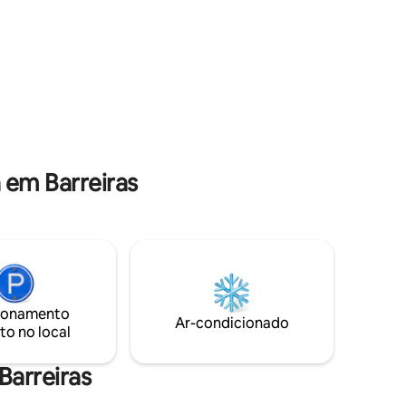
ções
em Barreiras
ionamento
Ar-condicionado
to no local
Barreiras