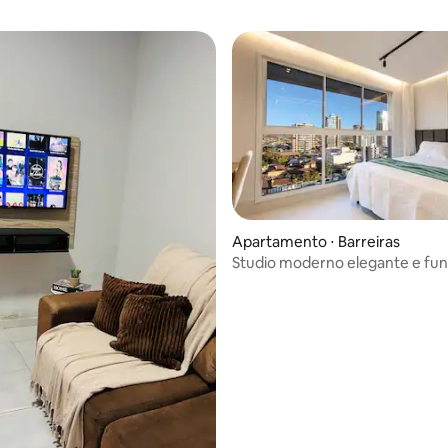
Apartamento ⋅ Barreiras
média de 5, 21 avaliações
Studio moderno elegante e funci
área nobre