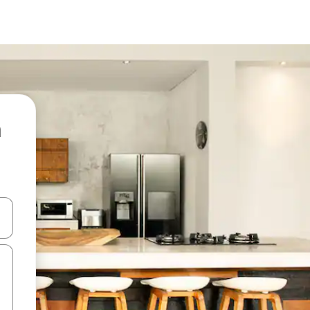
ore-os usando as seta para cima e para baixo do teclado ou tocando e