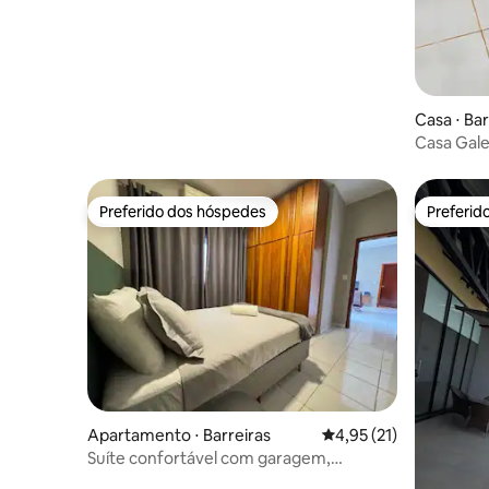
Casa ⋅ Bar
Casa Gal
Preferido dos hóspedes
Preferid
Preferido dos hóspedes
Preferid
Apartamento ⋅ Barreiras
4,95 de uma avaliação 
4,95 (21)
Suíte confortável com garagem,
localizada perto do