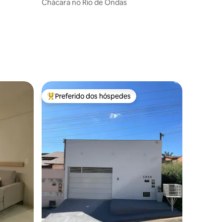
Chácara no Rio de Ondas
ções
Preferido dos hóspedes
Entre os melhores preferidos dos hóspedes