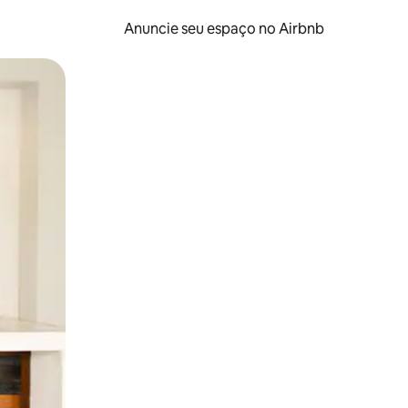
Anuncie seu espaço no Airbnb
 deslizando o dedo na tela.