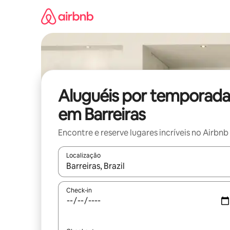
Pular
para
o
conteúdo
Aluguéis por temporada
em Barreiras
Encontre e reserve lugares incríveis no Airbnb
Localização
Quando os resultados estiverem disponíveis, expl
Check-in