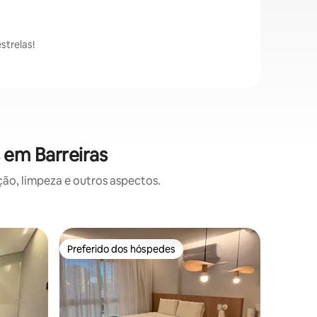
strelas!
 em Barreiras
o, limpeza e outros aspectos.
Apartame
Preferido dos hóspedes
Preferi
Preferido dos hóspedes
Preferi
Apto amp
quartos
Aproveit
confortáv
para famí
apartame