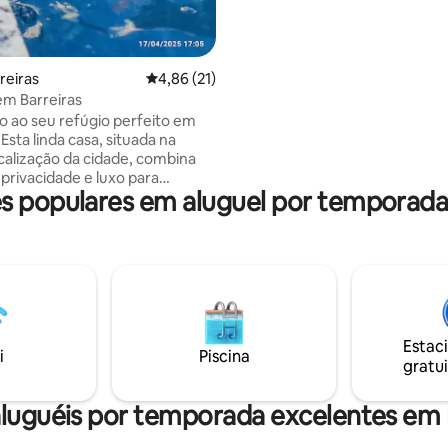
reiras
4,86 de uma avaliação média de 5, 21 avalia
4,86 (21)
em Barreiras
 ao seu refúgio perfeito em
 Esta linda casa, situada na
calização da cidade, combina
 privacidade e luxo para
 populares em aluguel por temporada 
ranquilidade. Pertinho do
s, Burguer king, Assaí
a, Atacadão e Havan ✔ 3
spaçosos (sendo 1 suíte) –
 ar-condicionado ✔ 2
s modernos para maior
de ✔ Cozinha equipada com
você precisa para preparar
Estac
 privativa; ✔
i
Piscina
gratui
oberta – segura e protegida
luguéis por temporada excelentes em 