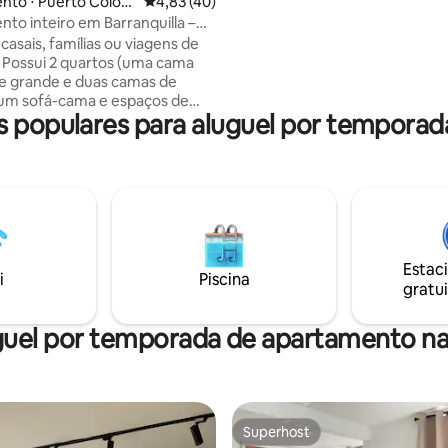
nto ⋅ Puerto Colom
4,83 de uma avaliação média de 5, 40 avalia
4,83 (40)
apto farão você se apaixonar po
to inteiro em Barranquilla –
voltar toda vez que visitar noss
rnaval
 casais, famílias ou viagens de
 Possui 2 quartos (uma cama
e grande e duas camas de
, um sofá-cama e espaços de
s populares para aluguel por tempora
 Totalmente equipado
lavadora-secadora,
ha, cafeteira, liquidificador e 2
r condicionado. Localizado
domínio residencial novinho
 em uma excelente localização,
 5 minutos do Homecenter
 vaga de
Estac
amento dentro do condomínio
i
Piscina
gratui
l.
uel por temporada de apartamento na
Superhost
Superhost