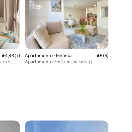
4,43 de uma avaliação média de 5, 7 avaliações
4,43 (7)
Apartamento ⋅ Miramar
5 de uma avaliaçã
5 (5)
ara o
Apartamento em área exclusiva |
WIFI+AC+Quadra+Piscina
ções