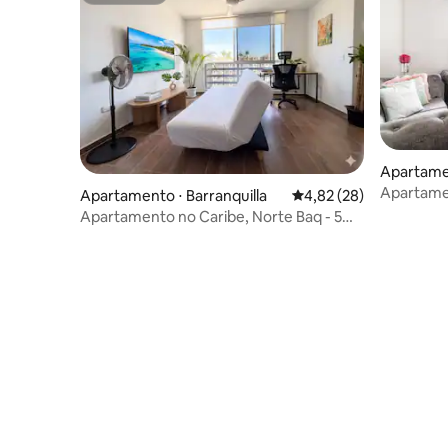
Apartamen
Apartamen
Apartamento ⋅ Barranquilla
4,82 de uma avaliação 
4,82 (28)
buenavis
Apartamento no Caribe, Norte Baq - 5
hóspedes