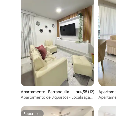
Apartamento ⋅ Barranquilla
4,58 de uma avaliação 
4,58 (12)
Apartamen
Apartamento de 3 quartos • Localização
Apartame
estratégica • 6 hóspedes • Piscina
Superhost
Superhost