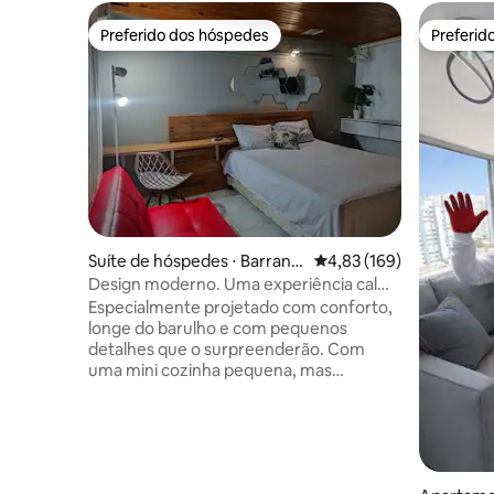
Preferido dos hóspedes
Preferid
Preferido dos hóspedes
Preferid
Suíte de hóspedes ⋅ Barranq
4,83 de uma avaliação m
4,83 (169)
uilla
Design moderno. Uma experiência calma
e única!
Especialmente projetado com conforto,
longe do barulho e com pequenos
detalhes que o surpreenderão. Com
uma mini cozinha pequena, mas
equipada com kiut, Netflix/SmartTV. Wi-
fi rápido e conexão Ethernet com fio!
Lembre-se de que o Ministério do
Turismo nos pede para registrar a
entrada e saída de estrangeiros para que