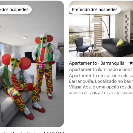
o dos hóspedes
Preferido dos hóspedes
o dos hóspedes
Preferido dos hóspedes
Apartamento ⋅ Barranquilla
4
Apartamento iluminado e bonit
édia de 5, 169 avaliações
Localização privilegiada
Apartamento em setor exclusi
Barranquilla. Localizado no bair
Villasantos, é uma opção resid
acesso às vias arteriais da cida
está totalmente mobiliado e t
sistema inteligente que oferec
segurança aos hóspedes e otim
energia. Conta com um ar-condicionado
de 12.000 BTUs que permite que
fresco em todos os momentos
que o hóspede precisar. Os det