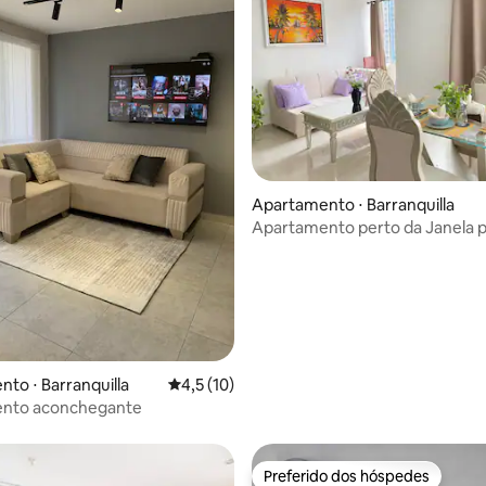
Apartamento ⋅ Barranquilla
Apartamento perto da Janela p
Mundo |Wi-Fi+AC+Piscina
média de 5, 12 avaliações
to ⋅ Barranquilla
4,5 de uma avaliação média de 5, 10 avalia
4,5 (10)
nto aconchegante
Preferido dos hóspedes
Preferido dos hóspedes