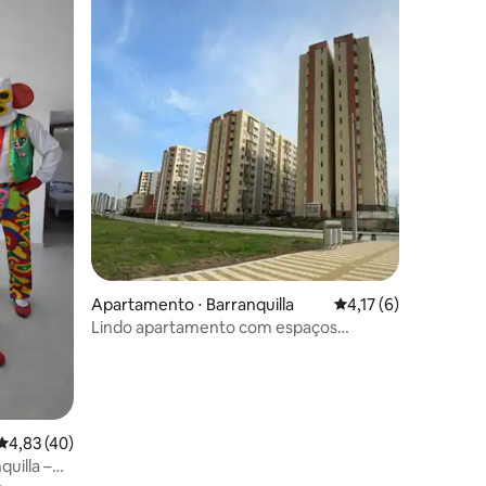
ções
Apartamento ⋅ Barranquilla
4,17 de uma avaliaçã
4,17 (6)
Lindo apartamento com espaços
funcionais al&pao Deluxe"
4,83 de uma avaliação média de 5, 40 avaliações
4,83 (40)
uilla –