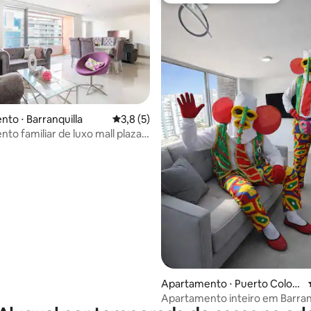
to ⋅ Barranquilla
3,8 de uma avaliação média de 5, 5 avalia
3,8 (5)
to familiar de luxo mall plaza
média de 5, 28 avaliações
ta
Apartamento ⋅ Puerto Colom
bia
Apartamento inteiro em Barranq