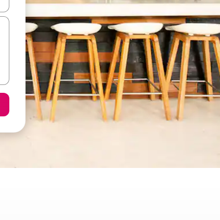
ore-os usando as seta para cima e para baixo do teclado ou tocando e