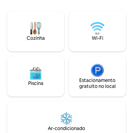
pela natureza com ambiente tranquilo,
Parque Nacional -
nossos hóspedes têm a opção de ir para
2,5 km - Floresta 
o resort a 100 metros de distância para
Área de Black Buck
uma refeição rápida ou bebida. Nossos
Passeio de jipe de
parceiros no resort estão
golfinhos - Museu
continuamente envolvidos em fornecer
Templo Thakurbaba – 40
atividades como safári/caminhada na
natureza, a cultur
Cozinha
Wi-Fi
selva, etc.
lindamente prese
Estacionamento
Piscina
gratuito no local
Ar-condicionado