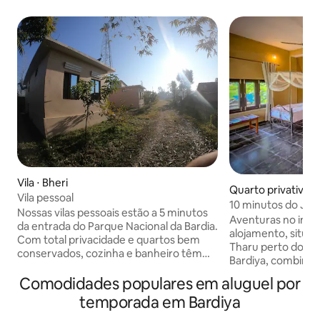
Vila ⋅ Bheri
Quarto privativo 
Vila pessoal
10 minutos do Jung
Nossas vilas pessoais estão a 5 minutos
hidromassagem e b
Aventuras no inte
da entrada do Parque Nacional da Bardia.
alojamento, situa
Com total privacidade e quartos bem
Tharu perto do Pa
conservados, cozinha e banheiro têm
Bardiya, combina 
como objetivo proporcionar ao nosso
conforto. - Reconstruído com casa
Comodidades populares em aluguel por
hóspede uma experiência caseira, tanto
Tharu local com m
para hóspedes com família como para
temporada em Bardiya
Jantar no terraço
viajantes/pesquisadores, etc. Rodeado
japoneses e tharu