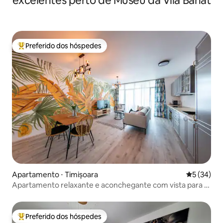
excelentes perto de Museu da Vila Banat
Preferido dos hóspedes
Entre os melhores preferidos dos hóspedes
Apartamento ⋅ Timișoara
5 de uma a
5 (34)
Apartamento relaxante e aconchegante com vista para o
Botanic Central
Preferido dos hóspedes
Entre os melhores preferidos dos hóspedes