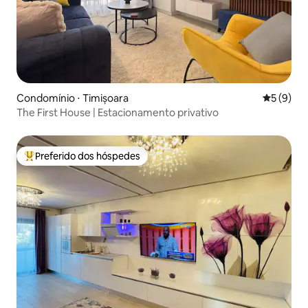
Condomínio ⋅ Timișoara
5 de uma 
5 (9)
The First House | Estacionamento privativo
Preferido dos hóspedes
Entre os melhores preferidos dos hóspedes