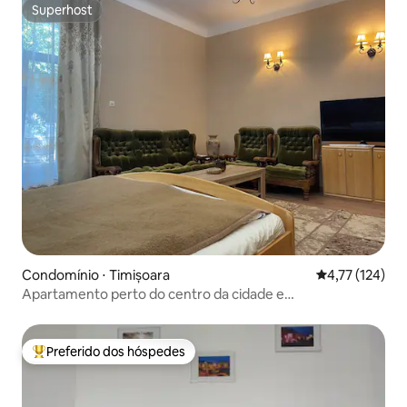
Superhost
Superhost
Condomínio ⋅ Timișoara
4,77 de uma av
4,77 (124)
Apartamento perto do centro da cidade e
estacionamento gratuito
Preferido dos hóspedes
Entre os melhores preferidos dos hóspedes