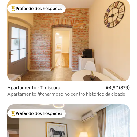
Preferido dos hóspedes
Entre os melhores preferidos dos hóspedes
Apartamento ⋅ Timișoara
4,97 de uma av
4,97 (379)
Apartamento ❤️charmoso no centro histórico da cidade
Preferido dos hóspedes
Entre os melhores preferidos dos hóspedes