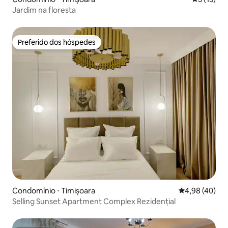
Jardim na floresta
Preferido dos hóspedes
Preferido dos hóspedes
Condomínio ⋅ Timișoara
4,98 de uma a
4,98 (40)
Selling Sunset Apartment Complex Rezidențial