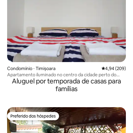
Condomínio ⋅ Timișoara
4,94 de uma ava
4,94 (209)
Apartamento iluminado no centro da cidade perto do
Aluguel por temporada de casas para
centro, a 5 minutos de luliusTown
famílias
Preferido dos hóspedes
Preferido dos hóspedes