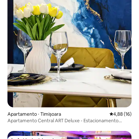
Apartamento ⋅ Timișoara
4,88 de uma a
4,88 (16)
Apartamento Central ART Deluxe - Estacionamento
Privado