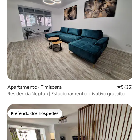
Apartamento ⋅ Timișoara
5 de uma a
5 (35)
Residência Neptun | Estacionamento privativo gratuito
Preferido dos hóspedes
Preferido dos hóspedes