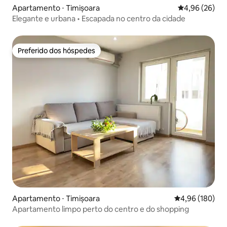
Apartamento ⋅ Timișoara
4,96 de uma a
4,96 (26)
Elegante e urbana • Escapada no centro da cidade
Preferido dos hóspedes
Preferido dos hóspedes
Apartamento ⋅ Timișoara
4,96 de uma av
4,96 (180)
Apartamento limpo perto do centro e do shopping