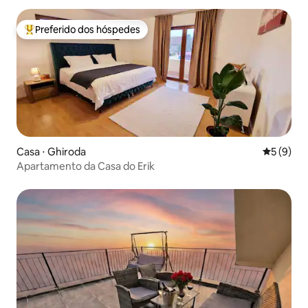
Preferido dos hóspedes
Entre os melhores preferidos dos hóspedes
Casa ⋅ Ghiroda
5 de uma 
5 (9)
Apartamento da Casa do Erik