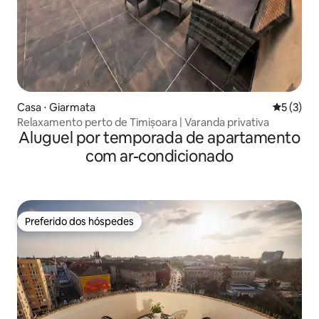
Casa ⋅ Giarmata
5 de uma 
5 (3)
Relaxamento perto de Timișoara | Varanda privativa
Aluguel por temporada de apartamento
com ar-condicionado
Preferido dos hóspedes
Preferido dos hóspedes