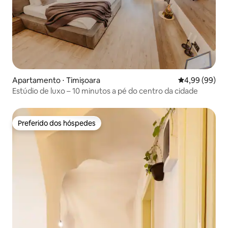
Apartamento ⋅ Timișoara
4,99 de uma av
4,99 (99)
Estúdio de luxo – 10 minutos a pé do centro da cidade
Preferido dos hóspedes
Preferido dos hóspedes