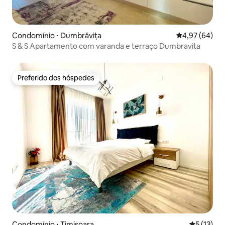
Condomínio ⋅ Dumbrăvița
4,97 de uma a
4,97 (64)
S & S Apartamento com varanda e terraço Dumbravita
Preferido dos hóspedes
Preferido dos hóspedes
Condomínio ⋅ Timișoara
5 de uma a
5 (13)