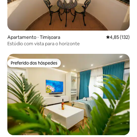
Apartamento ⋅ Timișoara
4,85 de uma av
4,85 (132)
Estúdio com vista para o horizonte
Preferido dos hóspedes
Preferido dos hóspedes