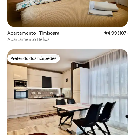
Apartamento ⋅ Timișoara
4,99 de uma av
4,99 (107)
Apartamento Helios
Preferido dos hóspedes
Preferido dos hóspedes