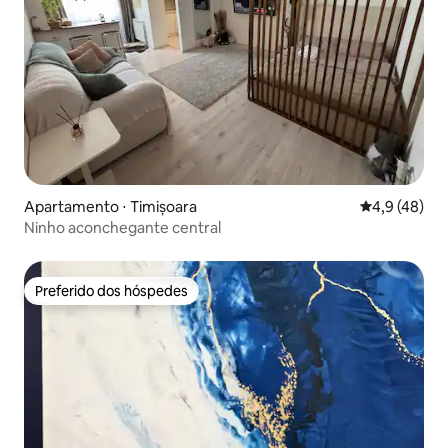
Apartamento ⋅ Timișoara
4,9 de uma a
4,9 (48)
Ninho aconchegante central
Preferido dos hóspedes
Preferido dos hóspedes