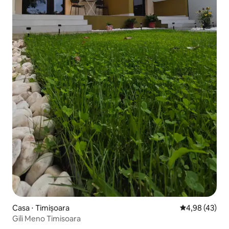
Casa ⋅ Timișoara
4,98 de uma a
4,98 (43)
Gili Meno Timisoara