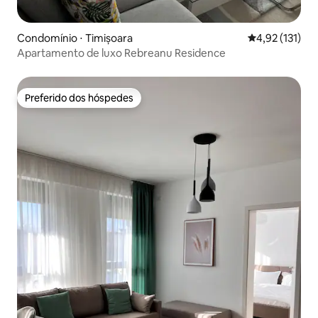
Condomínio ⋅ Timișoara
4,92 de uma av
4,92 (131)
Apartamento de luxo Rebreanu Residence
Preferido dos hóspedes
Preferido dos hóspedes