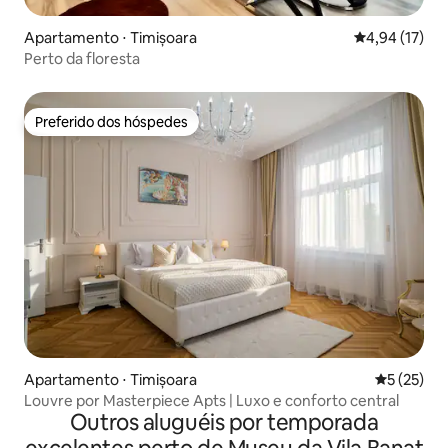
Apartamento ⋅ Timișoara
4,94 de uma a
4,94 (17)
Perto da floresta
Preferido dos hóspedes
Preferido dos hóspedes
Apartamento ⋅ Timișoara
5 de uma a
5 (25)
Louvre por Masterpiece Apts | Luxo e conforto central
Outros aluguéis por temporada