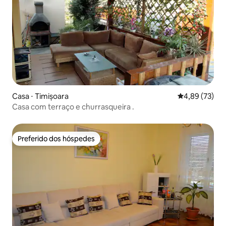
Casa ⋅ Timișoara
4,89 de uma a
4,89 (73)
Casa com terraço e churrasqueira .
Preferido dos hóspedes
Preferido dos hóspedes