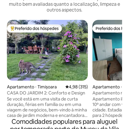
muito bem avaliadas quanto a localização, limpeza e
outros aspectos.
Preferido dos hóspedes
Preferido dos hó
Entre os melhores preferidos dos hóspedes
Preferido dos hó
Apartamento ⋅ Timișoara
4,98 de uma avaliação média de 
4,98 (315)
Apartamento ⋅ Ti
CASA DO JARDIM 2: Conforto e Design
Apartamento mode
da cidade com vis
Se você está em uma visita de curta
Apartamento ilum
duração, férias em família ou em uma
10º andar com vara
viagem de negócios, bem-vindo à minha
cidade. Estadia tr
casa de jardim moderna e encantadora,
para 2 hóspedes. Ótima localização: a 5
Comodidades populares para aluguel
um lugar único para ficar em Timisoara.
minutos a pé do I
Rodeado por jardins verdes, aqui você
a 10 minutos do Iu