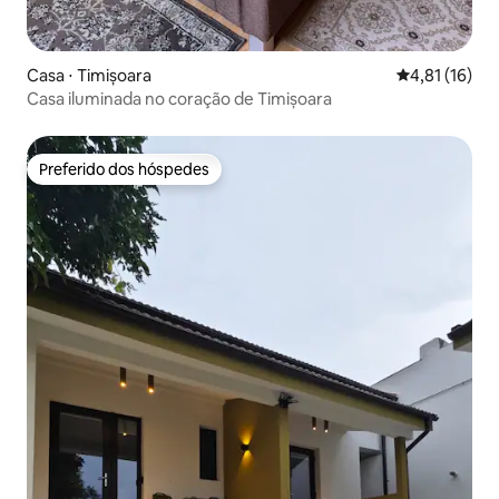
Casa ⋅ Timișoara
4,81 de uma a
4,81 (16)
Casa iluminada no coração de Timișoara
Preferido dos hóspedes
Preferido dos hóspedes