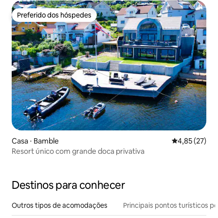
Preferido dos hóspedes
Preferido dos hóspedes
Casa ⋅ Bamble
4,85 de uma a
4,85 (27)
Resort único com grande doca privativa
Destinos para conhecer
Outros tipos de acomodações
Principais pontos turísticos po