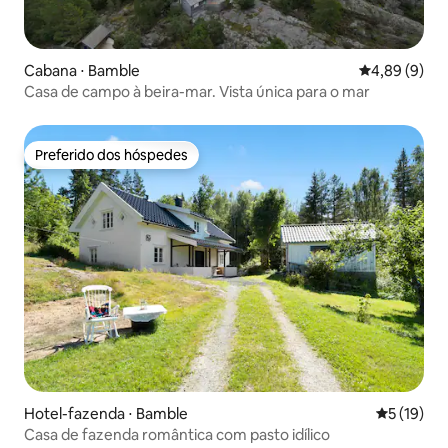
Cabana ⋅ Bamble
4,89 de uma 
4,89 (9)
Casa de campo à beira-mar. Vista única para o mar
Preferido dos hóspedes
Preferido dos hóspedes
Hotel-fazenda ⋅ Bamble
5 de uma a
5 (19)
Casa de fazenda romântica com pasto idílico