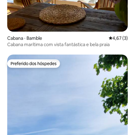
Cabana ⋅ Bamble
4,67 de uma 
4,67 (3)
Cabana marítima com vista fantástica e bela praia
Preferido dos hóspedes
Preferido dos hóspedes