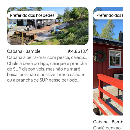
Preferido dos hóspedes
Preferido dos hó
Preferido dos hóspedes
Preferido dos hó
Cabana ⋅ Bamble
4,86 de uma avaliação média de
4,86 (37)
Cabana à beira-mar com pesca, caiaque
e SUP
Chalé à beira do lago, caiaque e prancha
de SUP disponíveis, mas não na maré
baixa, pois não é possível tirar o caiaque
ou a prancha de SUP nesse período.
Tranquilo e panorâmico, com vista para o
mar, ideal para famílias, animais de
estimação permitidos, perto de trilhas
para caminhadas e churrasqueira, perto
de área para nadar. Férias curtas, férias
em cabana na Noruega Cabana à beira-
mar, caiaque e SUP disponíveis, mas
Cabana ⋅ Bamble
quando a maré está baixa, não é possível
Chalé bem ao lado
levar o caiaque ou o SUP para fora. Local