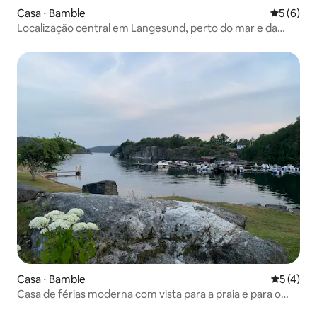
Casa ⋅ Bamble
5 de uma 
5 (6)
Localização central em Langesund, perto do mar e da
cidade
Casa ⋅ Bamble
5 de uma 
5 (4)
Casa de férias moderna com vista para a praia e para o
mar