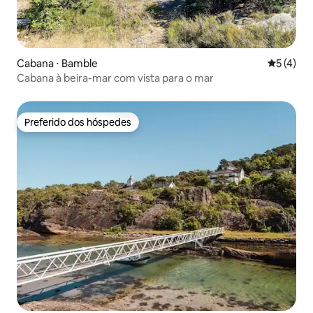
Cabana ⋅ Bamble
5 de uma 
5 (4)
Cabana à beira-mar com vista para o mar
Preferido dos hóspedes
Preferido dos hóspedes