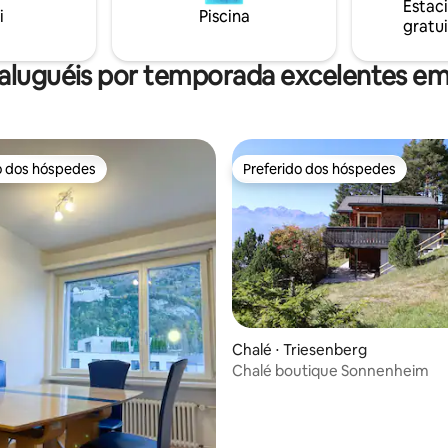
Estac
i
Piscina
roveite sua estadia!
ao lado dele.
gratui
aluguéis por temporada excelentes em
o dos hóspedes
Preferido dos hóspedes
o dos hóspedes
Preferido dos hóspedes
média de 5, 87 avaliações
Chalé ⋅ Triesenberg
Chalé boutique Sonnenheim