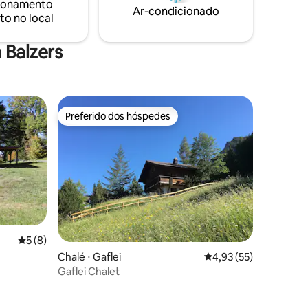
ionamento
Ar-condicionado
to no local
 Balzers
Preferido dos hóspedes
Preferido dos hóspedes
5 de uma avaliação média de 5, 8 avaliações
5 (8)
Chalé ⋅ Gaflei
4,93 de uma avaliação
4,93 (55)
Gaflei Chalet