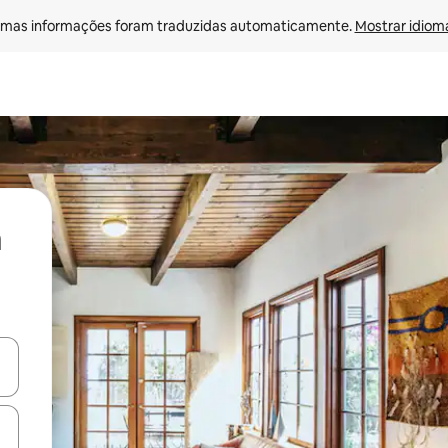
mas informações foram traduzidas automaticamente. 
Mostrar idioma
ore-os usando as seta para cima e para baixo do teclado ou tocando e