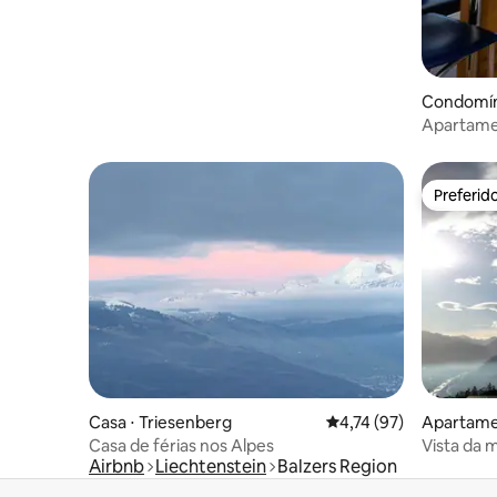
Condomín
Apartamen
de Vaduz 
Preferid
Preferid
Casa ⋅ Triesenberg
4,74 de uma avaliação 
4,74 (97)
Apartame
Casa de férias nos Alpes
Vista da
Airbnb
Liechtenstein
Balzers Region