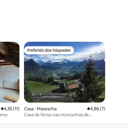
ções
Preferido dos hóspedes
Preferido dos hóspedes
ções
4,55 de uma avaliação média de 5, 11 avaliações
4,55 (11)
Casa ⋅ Masescha
4,86 de uma avaliaçã
4,86 (7)
amor
Casa de férias nas montanhas de
Liechtenstein