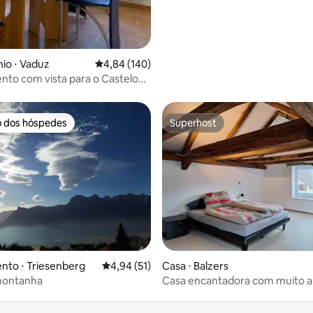
io ⋅ Vaduz
4,84 de uma avaliação média de 5, 140 avalia
4,84 (140)
to com vista para o Castelo
no centro da cidade
o dos hóspedes
Superhost
o dos hóspedes
Superhost
média de 5, 97 avaliações
nto ⋅ Triesenberg
4,94 de uma avaliação média de 5, 51 avalia
4,94 (51)
Casa ⋅ Balzers
 montanha
Casa encantadora com muito 