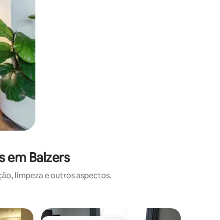
s em Balzers
o, limpeza e outros aspectos.
Condomín