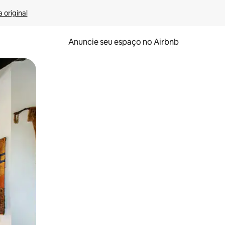
 original
Anuncie seu espaço no Airbnb
 deslizando o dedo na tela.