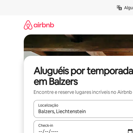
Pular
Algu
para
o
conteúdo
Aluguéis por temporada
em Balzers
Encontre e reserve lugares incríveis no Airbnb
Localização
Quando os resultados estiverem disponíveis, expl
Check-in