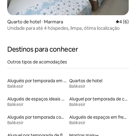
Quarto de hotel ⋅ Marmara
4 de uma 
4 (6)
Unidade para até 4 hóspedes, limpa, ótima localização
Destinos para conhecer
Outros tipos de acomodações
Aluguéis por temporada em hotéis-fazenda
Quartos de hotel
Balıkesir
Balıkesir
Aluguéis de espaços ideais para famílias
Aluguel por temporada de casas de veraneio
Balıkesir
Balıkesir
Aluguéis por temporada com acesso ao lago
Aluguéis de espaços em frente à praia
Balıkesir
Balıkesir
Aluguel por temporada de flats
Mostrar mais