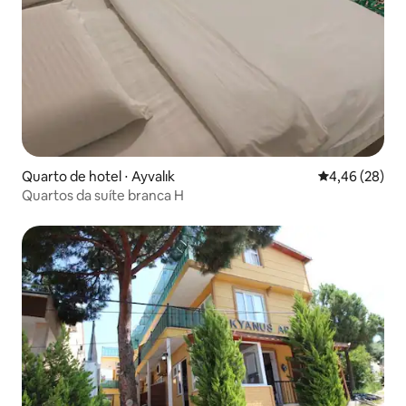
Quarto de hotel ⋅ Ayvalık
4,46 de uma a
4,46 (28)
Quartos da suíte branca H