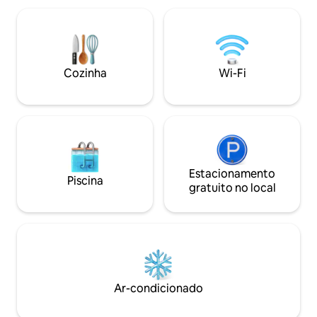
confortáveis e um banheiro. Disposição
das camas: 1 cama de casal, 2 camas de
solteiro + 2 sofás-cama na sala de estar,
para no máximo 7 pessoas. 📅 Por favor,
envie uma mensagem antes de
Cozinha
Wi-Fi
reservar!
Estacionamento
Piscina
gratuito no local
Ar-condicionado