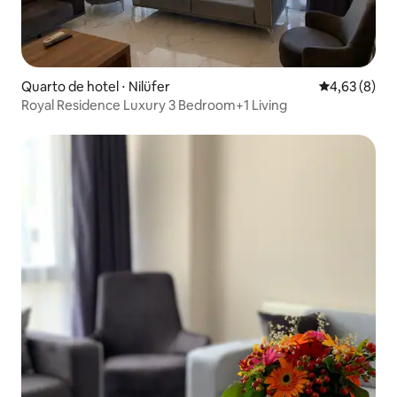
Quarto de hotel ⋅ Nilüfer
4,63 de uma 
4,63 (8)
Royal Residence Luxury 3 Bedroom+1 Living