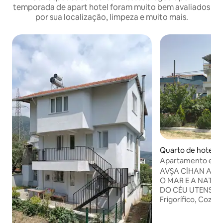
temporada de apart hotel foram muito bem avaliados
por sua localização, limpeza e muito mais.
Quarto de hotel ⋅
Apartamento estúd
beira-mar na ilha 
AVŞA CİHAN APAR
O MAR E A NATU
DO CÉU UTENSÍLIO
Frigorífico, Cozi
Horas, Casa de ba
Televisão por satél