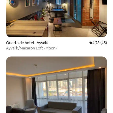
Quarto de hotel ⋅ Ayvalık
4,78 de uma a
4,78 (45)
Ayvalik/Macaron Loft -Moon-