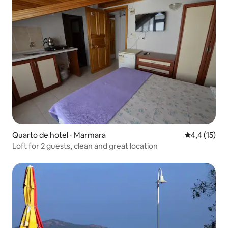
Quarto de hotel ⋅ Marmara
4,4 de uma a
4,4 (15)
Loft for 2 guests, clean and great location