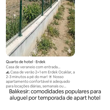
Use Apartamento 
Estacionamento di
veículos privados
oportunidade de f
metros de distânci
modestas que pro
Imaculada Tranquil
minutos a pé do c
informações mais 
Quarto de hotel ⋅ Erdek
Casa de veraneio com entrada
independente a 2 minutos do mar em
🌊 Casa de verão 2+1 em Erdek Ocaklar, a
Ocaklar
2-3 minutos a pé do mar! ☀️ Nosso
apartamento confortável é adequado
para locações diárias, semanais ou
Balıkesir: comodidades populares para
mensais. 🏡 Funcionalidades da nossa
casa: Andar inferior (entrada
aluguel por temporada de apart hotel
independente): Há uma sala de estar,
cozinha e banheiro. No andar de cima
(com escada externa): há 2 quartos