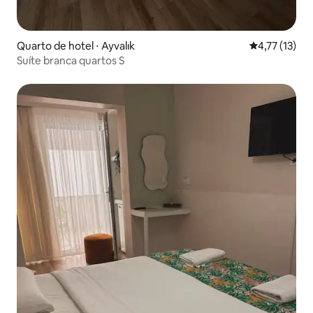
Quarto de hotel ⋅ Ayvalık
4,77 de uma a
4,77 (13)
Suíte branca quartos S