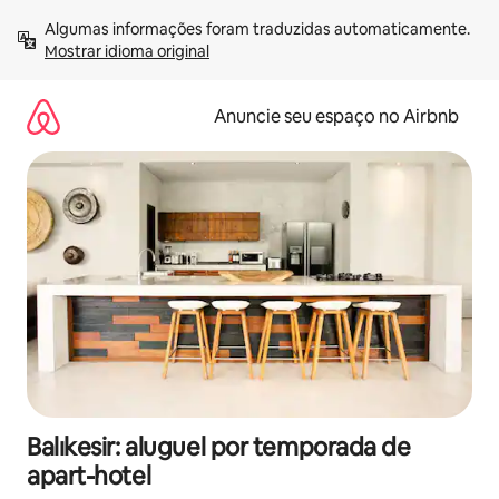
Pular
Algumas informações foram traduzidas automaticamente. 
para
Mostrar idioma original
o
conteúdo
Anuncie seu espaço no Airbnb
Balıkesir: aluguel por temporada de
apart-hotel