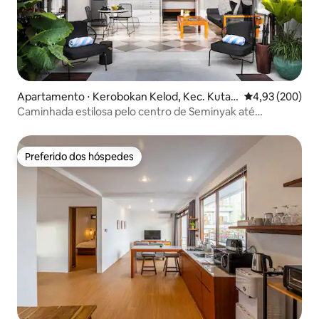
Apartamento ⋅ Kerobokan Kelod, Kec. Kuta
4,93 de uma ava
4,93 (200)
Utara, Kabupaten Badung
Caminhada estilosa pelo centro de Seminyak até
Sistefields
Preferido dos hóspedes
Preferido dos hóspedes