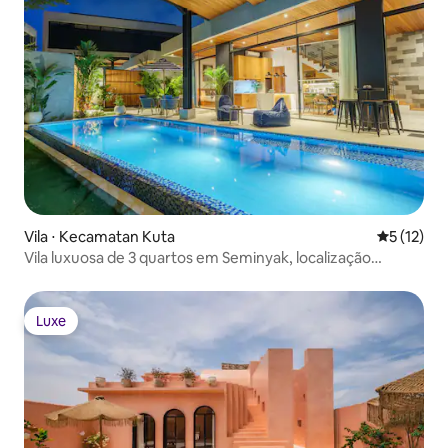
Vila ⋅ Kecamatan Kuta
5 de uma a
5 (12)
Vila luxuosa de 3 quartos em Seminyak, localização
privilegiada.
Luxe
Luxe