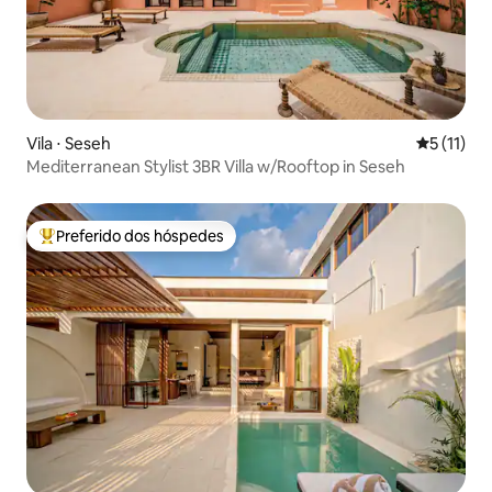
Vila ⋅ Seseh
5 de uma a
5 (11)
Mediterranean Stylist 3BR Villa w/Rooftop in Seseh
Preferido dos hóspedes
Entre os melhores preferidos dos hóspedes