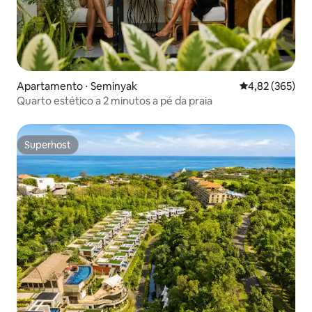
Apartamento ⋅ Seminyak
4,82 de uma av
4,82 (365)
Quarto estético a 2 minutos a pé da praia
Superhost
Superhost