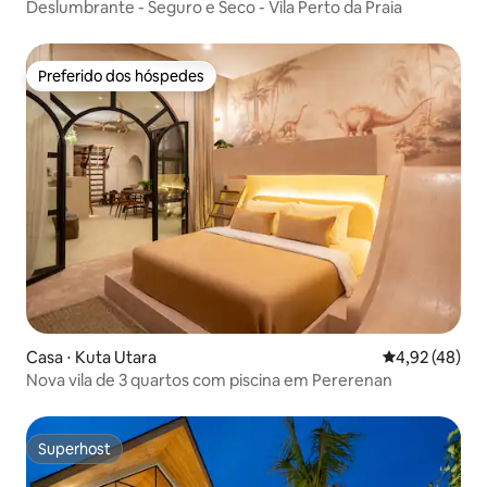
Deslumbrante - Seguro e Seco - Vila Perto da Praia
Preferido dos hóspedes
Preferido dos hóspedes
Casa ⋅ Kuta Utara
4,92 de uma a
4,92 (48)
Nova vila de 3 quartos com piscina em Pererenan
Superhost
Superhost