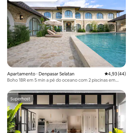
Apartamento ⋅ Denpasar Selatan
4,93 de uma a
4,93 (44)
Boho 1BR em 5 min a pé do oceano com 2 piscinas em
Sanur
Superhost
Superhost