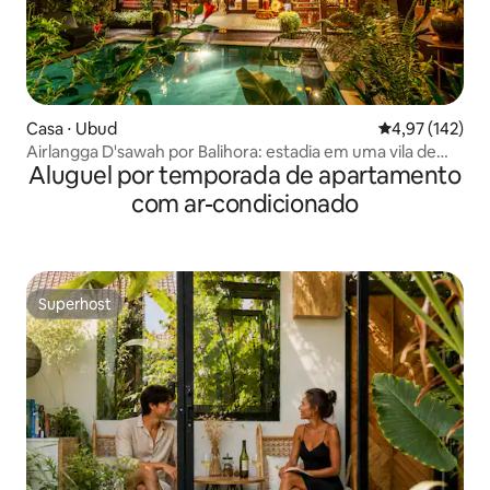
Casa ⋅ Ubud
4,97 de uma av
4,97 (142)
Airlangga D'sawah por Balihora: estadia em uma vila de
Aluguel por temporada de apartamento
Ubud
com ar-condicionado
Superhost
Superhost