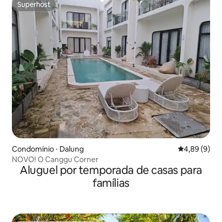
Superhost
Superhost
Condomínio ⋅ Dalung
4,89 de uma 
4,89 (9)
NOVO! O Canggu Corner
Aluguel por temporada de casas para
famílias