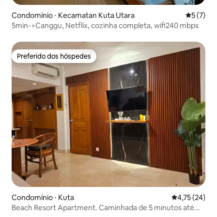
Condomínio ⋅ Kecamatan Kuta Utara
5 de uma 
5 (7)
5min->Canggu, Netflix, cozinha completa, wifi240 mbps
Preferido dos hóspedes
Preferido dos hóspedes
Condomínio ⋅ Kuta
4,75 de uma a
4,75 (24)
Beach Resort Apartment. Caminhada de 5 minutos até
Legian Beach