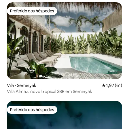
Preferido dos hóspedes
Preferido dos hóspedes
Vila ⋅ Seminyak
4,97 de uma a
4,97 (61)
Villa Almaz: novo tropical 3BR em Seminyak
Preferido dos hóspedes
Preferido dos hóspedes