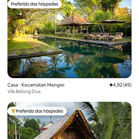
Preferido dos hóspedes
Preferido dos hóspedes
Casa ⋅ Kecamatan Mengwi
4,92 de uma a
4,92 (49)
Vila Belong Dua.
Preferido dos hóspedes
Entre os melhores preferidos dos hóspedes