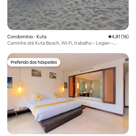
Condomínio ⋅ Kuta
4,81 de uma a
4,81 (16)
Caminhe até Kuta Beach, Wi-Fi, trabalho – Legian –
Seminyak
Preferido dos hóspedes
Preferido dos hóspedes