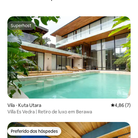
Superhost
Superhost
Vila ⋅ Kuta Utara
4,86 de uma 
4,86 (7)
Villa Es Vedra | Retiro de luxo em Berawa
Preferido dos hóspedes
Preferido dos hóspedes