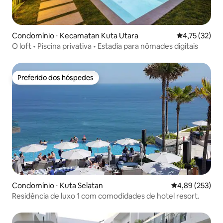
Condomínio ⋅ Kecamatan Kuta Utara
4,75 de uma a
4,75 (32)
O loft • Piscina privativa • Estadia para nômades digitais
Preferido dos hóspedes
Preferido dos hóspedes
Condomínio ⋅ Kuta Selatan
4,89 de uma av
4,89 (253)
Residência de luxo 1 com comodidades de hotel resort.