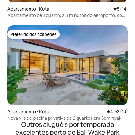
Apartamento ⋅ Kuta
5 de uma a
5 (14)
Apartamento de 1 quarto, a 8 minutos do aeroporto, com
transporte, aconchegante
Preferido dos hóspedes
Preferido dos hóspedes
Apartamento ⋅ Kuta
4,93 de uma a
4,93 (14)
Nova vila de piscina privativa de 2 quartos em Seminyak
Outros aluguéis por temporada
excelentes perto de Bali Wake Park