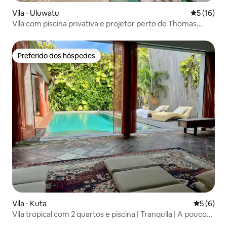
Vila ⋅ Uluwatu
5 de uma a
5 (16)
Vila com piscina privativa e projetor perto de Thomas
Beach
Preferido dos hóspedes
Preferido dos hóspedes
Vila ⋅ Kuta
5 de uma 
5 (6)
Vila tropical com 2 quartos e piscina | Tranquila | A poucos
passos da praia