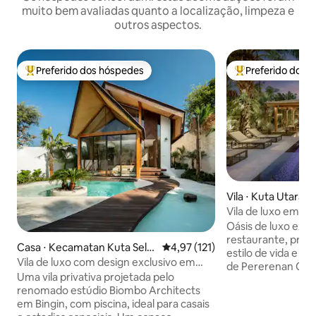
muito bem avaliadas quanto a localização, limpeza e
outros aspectos.
Preferido dos hóspedes
Preferido dos 
Entre os melhores preferidos dos hóspedes
Entre os melhore
Vila ⋅ Kuta Utara
Vila de luxo em C
caminhadas na pra
Oásis de luxo exp
restaurante, praia
Casa ⋅ Kecamatan Kuta Selat
4,97 de uma avaliação média de 
4,97 (121)
estilo de vida e 
an
Vila de luxo com design exclusivo em
de Pererenan Can
Bingin | Piscina privativa
Uma vila privativa projetada pelo
900 m ² com boa p
renomado estúdio Biombo Architects
fácil até as ruas pr
em Bingin, com piscina, ideal para casais
manhã e limpeza 