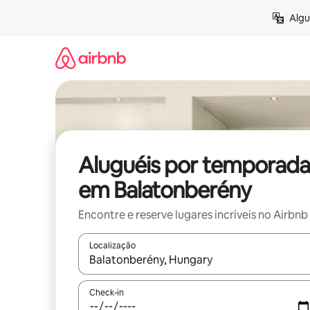
Pular
Algu
para
o
conteúdo
Aluguéis por temporada
em Balatonberény
Encontre e reserve lugares incríveis no Airbnb
Localização
Quando os resultados estiverem disponíveis, expl
Check-in