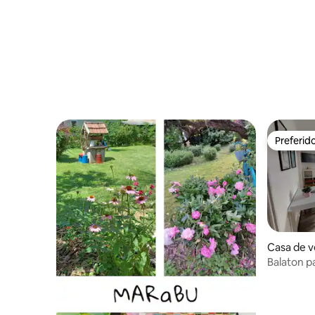
Preferid
Preferid
Casa de v
Balaton p
com jard