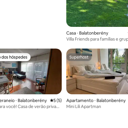
Casa ⋅ Balatonberény
Villa Friends para famílias e gru
amigos
o dos hóspedes
Superhost
o dos hóspedes
Superhost
eraneio ⋅ Balatonberény
5 de uma avaliação média de 5, 5 avalia
5 (5)
Apartamento ⋅ Balatonberény
ara você! Casa de verão privada
Mini Lili Apartman
im