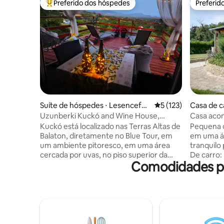
Preferido dos hóspedes
Preferid
Entre os melhores preferidos dos hóspedes
Preferid
Suíte de hóspedes ⋅ Lesencefal
5 de uma avaliação m
5 (123)
Casa de c
u
Uzunberki Kuckó and Wine House,
Casa aco
Balaton Uplands
rural tran
Kuckó está localizado nas Terras Altas de
Pequena c
Balaton, diretamente no Blue Tour, em
em uma ár
um ambiente pitoresco, em uma área
tranquilo 
cercada por uvas, no piso superior da
De carro: 
Comodidades po
nossa pequena Casa do Vinho da Família,
minutos e K
o que torna seus vinhos "natureza" de
que você 
suas próprias uvas cultivadas (um mais
descontra
claro na geladeira). Há muitos pontos
cozinha 
turísticos, praias e oportunidades de
ao ar liv
caminhadas na área. Graças à geladeira -
e área de
ar condicionado aquecido e aquecedores
jardim com se