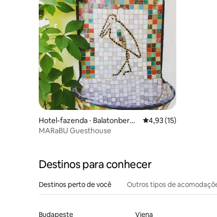
Hotel-fazenda ⋅ Balatonberén
4,93 de uma avaliação 
4,93 (15)
y
MARaBU Guesthouse
Destinos para conhecer
Destinos perto de você
Outros tipos de acomodaçõ
Budapeste
Viena