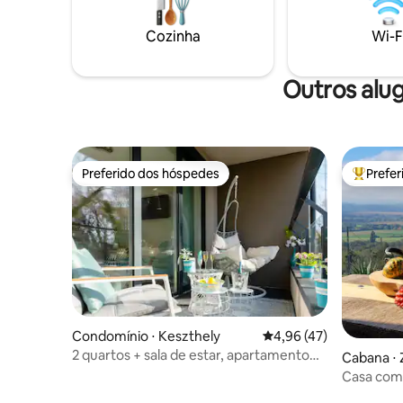
elétricos, você pode desfrutar da
natureza 
magnífica vista panorâmica no inverno
com fazen
Cozinha
Wi-F
ou dos muitos pontos turísticos da
observaç
região. Aguardamos seu contato em
distância.
breve!
Outros alu
Preferido dos hóspedes
Prefe
Preferido dos hóspedes
Entre os
Condomínio ⋅ Keszthely
4,96 de uma avaliação 
4,96 (47)
2 quartos + sala de estar, apartamento
Cabana ⋅ 
de luxo novo perto da água
Casa com 