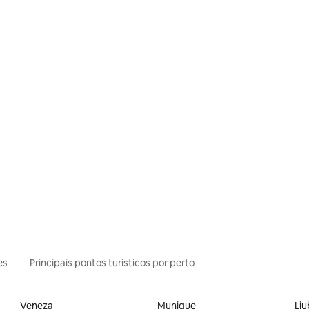
média de 5, 15 avaliações
es
Principais pontos turísticos por perto
Veneza
Munique
Liu