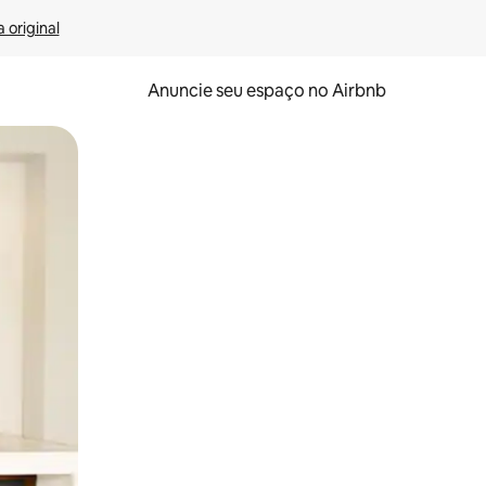
 original
Anuncie seu espaço no Airbnb
 deslizando o dedo na tela.