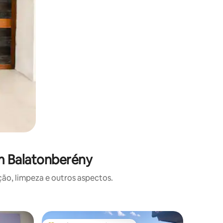
m Balatonberény
o, limpeza e outros aspectos.
Lugar par