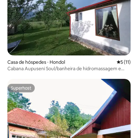
Casa de hóspedes ⋅ Hondol
5 de uma a
5 (11)
Cabana Aupuseni Soul/banheira de hidromassagem e
vista para a montanha
Superhost
Superhost