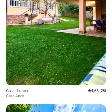
Casa ⋅ Lunca
4,68 de uma a
4,68 (25)
Casa Anca