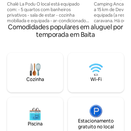
Chalé La Podu O local está equipado
Camping Anca Lun
com: - 5 quartos com banheiros
a 15 km de Deva, 
privativos - sala de estar - cozinha
equipada (a reserv
mobiliada e equipada - ar-condicionado
caravana. Há outro
Comodidades populares em aluguel por
necessário para os dias quentes de
acampamento, que
verão - estacionamento privado -
separadamente e 
temporada em Baita
Internet - TV - geladeira, fogão, micro-
outros hóspedes),
ondas, cafeteira, bem como todos os
chuveiro de água q
utensílios de mesa necessários - Gazebo
chuveiro solar ao 
com churrasqueira, fogão e caldeirão
grelhas, cozinha a
Também fornecemos quadriciclos para
com pratos e tudo
passeios na natureza 🌿 Você pode
para cozinhar e co
encontrar relaxamento, tranquilidade e
playground, rum
diversão no La Podu Cottage🌲 📍A
baralho, raquetes 
Cozinha
Wi-Fi
localização fica em Săliște, Condado de
badminton, combo
HD
Estacionamento
Piscina
gratuito no local