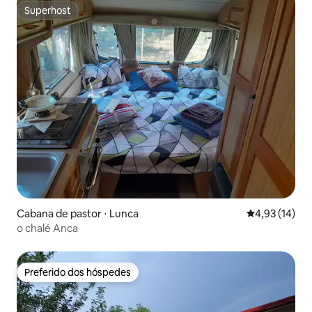
Superhost
Superhost
Cabana de pastor ⋅ Lunca
4,93 de uma a
4,93 (14)
o chalé Anca
Preferido dos hóspedes
Preferido dos hóspedes