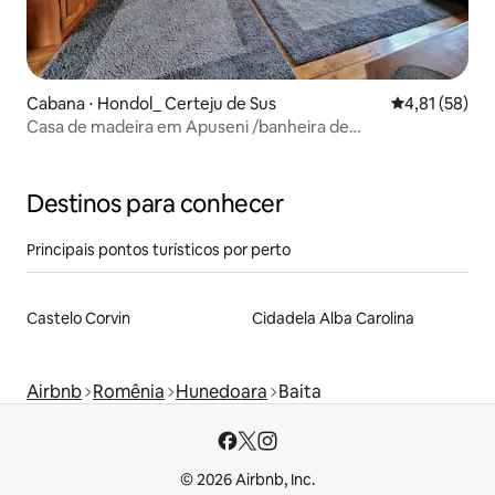
Cabana ⋅ Hondol_ Certeju de Sus
4,81 de uma a
4,81 (58)
Casa de madeira em Apuseni /banheira de
hidromassagem e vista para a montanha
Destinos para conhecer
Principais pontos turísticos por perto
Castelo Corvin
Cidadela Alba Carolina
Airbnb
Romênia
Hunedoara
Baita
© 2026 Airbnb, Inc.