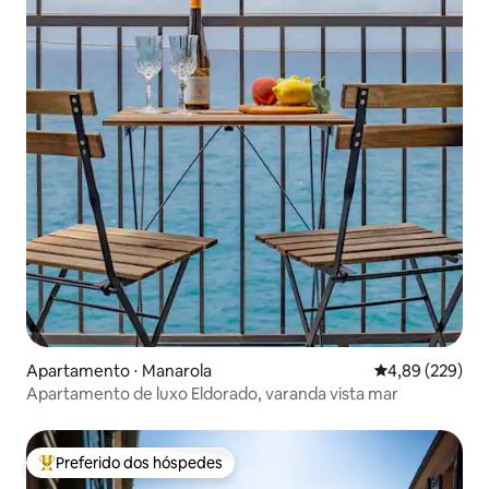
Apartamento ⋅ Manarola
4,89 de uma ava
4,89 (229)
Apartamento de luxo Eldorado, varanda vista mar
Preferido dos hóspedes
Entre os melhores preferidos dos hóspedes