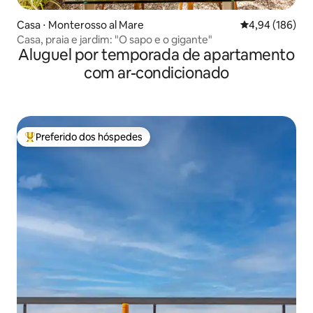
Casa ⋅ Monterosso al Mare
4,94 de uma av
4,94 (186)
Casa, praia e jardim: "O sapo e o gigante"
Aluguel por temporada de apartamento
com ar-condicionado
Preferido dos hóspedes
Entre os melhores preferidos dos hóspedes