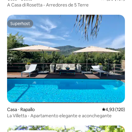
A Casa di Rosetta - Arredores de 5 Terre
Superhost
Superhost
Casa ⋅ Rapallo
4,93 de uma av
4,93 (120)
La Villetta - Apartamento elegante e aconchegante