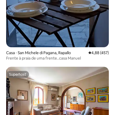
Casa ⋅ San Michele di Pagana, Rapallo
4,88 de uma av
4,88 (457)
Frente à praia de uma frente..casa Manuel
Superhost
Superhost