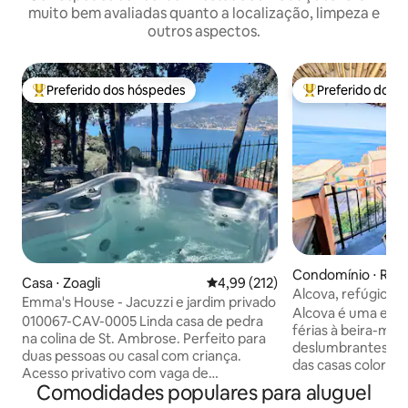
muito bem avaliadas quanto a localização, limpeza e
outros aspectos.
Preferido dos hóspedes
Preferido dos 
Entre os melhores preferidos dos hóspedes
Entre os melhore
Condomínio ⋅ Rio
Casa ⋅ Zoagli
4,99 de uma avaliação média de 
4,99 (212)
Alcova, refúgio d
Emma's House - Jacuzzi e jardim privado
Alcova é uma enc
010067-CAV-0005 Linda casa de pedra
férias à beira-mar
na colina de St. Ambrose. Perfeito para
deslumbrantes do
duas pessoas ou casal com criança.
das casas colorid
Acesso privativo com vaga de
vinhedos em terraç
Comodidades populares para aluguel
estacionamento. Magnífico bosque
privativo deste a
privado com banheira de