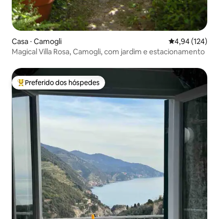
Casa ⋅ Camogli
4,94 de uma av
4,94 (124)
Magical Villa Rosa, Camogli, com jardim e estacionamento
Preferido dos hóspedes
Entre os melhores preferidos dos hóspedes