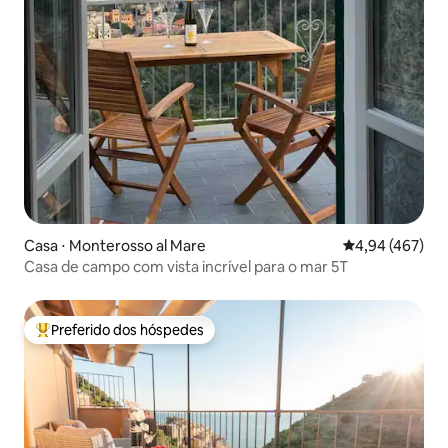
Casa ⋅ Monterosso al Mare
4,94 de uma av
4,94 (467)
Casa de campo com vista incrível para o mar 5T
Preferido dos hóspedes
Entre os melhores preferidos dos hóspedes