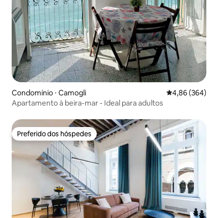
Condomínio ⋅ Camogli
4,86 de uma ava
4,86 (364)
Apartamento à beira-mar - Ideal para adultos
Preferido dos hóspedes
Preferido dos hóspedes