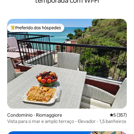
temporada com Wi-Fi
Preferido dos hóspedes
Entre os melhores preferidos dos hóspedes
Condomínio ⋅ Riomaggiore
5 de uma av
5 (357)
Vista para o mar e amplo terraço - Elevador - 1,5 banheiros