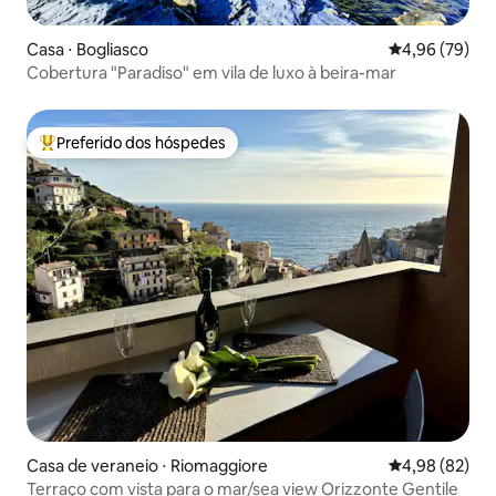
Casa ⋅ Bogliasco
4,96 de uma a
4,96 (79)
Cobertura "Paradiso" em vila de luxo à beira-mar
Preferido dos hóspedes
Entre os melhores preferidos dos hóspedes
Casa de veraneio ⋅ Riomaggiore
4,98 de uma a
4,98 (82)
Terraço com vista para o mar/sea view Orizzonte Gentile