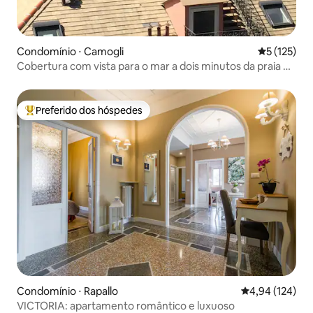
Condomínio ⋅ Camogli
5 de uma av
5 (125)
Cobertura com vista para o mar a dois minutos da praia e
do estacionamento
Preferido dos hóspedes
Entre os melhores preferidos dos hóspedes
Condomínio ⋅ Rapallo
4,94 de uma av
4,94 (124)
VICTORIA: apartamento romântico e luxuoso