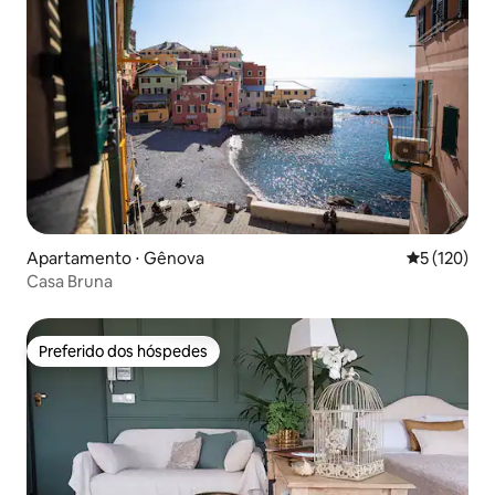
Apartamento ⋅ Gênova
5 de uma av
5 (120)
Casa Bruna
Preferido dos hóspedes
Preferido dos hóspedes