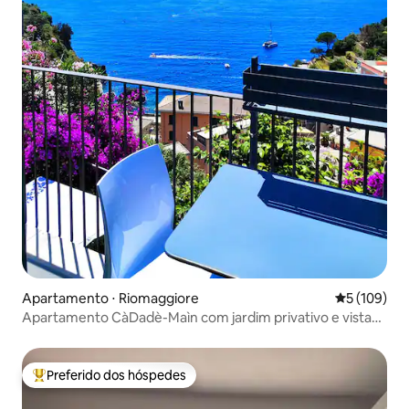
Apartamento ⋅ Riomaggiore
5 de uma av
5 (109)
Apartamento CàDadè-Maìn com jardim privativo e vista
para o mar
Preferido dos hóspedes
Entre os melhores preferidos dos hóspedes