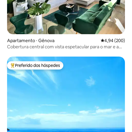
Apartamento ⋅ Gênova
4,94 de uma ava
4,94 (200)
Cobertura central com vista espetacular para o mar e a
cidade
Preferido dos hóspedes
Entre os melhores preferidos dos hóspedes