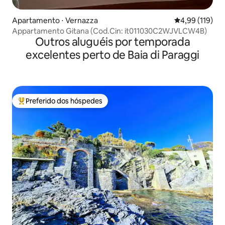
Apartamento ⋅ Vernazza
4,99 de uma av
4,99 (119)
Appartamento Gitana (Cod.Cin: it011030C2WJVLCW4B)
Outros aluguéis por temporada
excelentes perto de Baia di Paraggi
Preferido dos hóspedes
Entre os melhores preferidos dos hóspedes