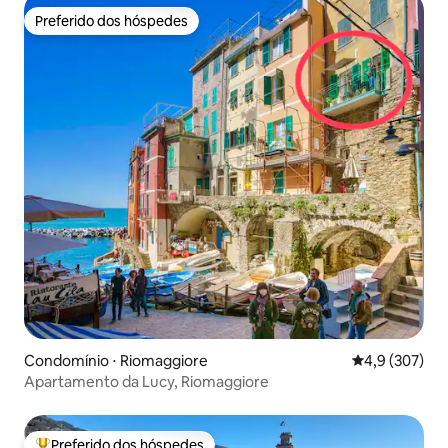
Preferido dos hóspedes
Preferido dos hóspedes
Condomínio ⋅ Riomaggiore
4,9 de uma av
4,9 (307)
Apartamento da Lucy, Riomaggiore
Preferido dos hóspedes