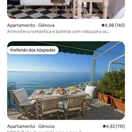
Apartamento ⋅ Gênova
4,98 de uma av
4,98 (140)
Atmosfera romântica e boêmia com vista para os
telhados
Preferido dos hóspedes
Preferido dos hóspedes
Apartamento ⋅ Gênova
4,92 de uma av
4,92 (110)