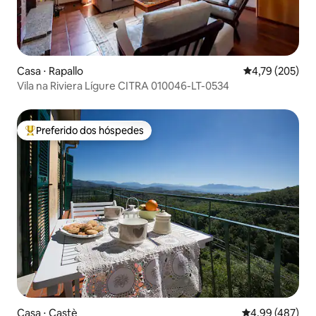
Casa ⋅ Rapallo
4,79 de uma av
4,79 (205)
Vila na Riviera Lígure CITRA 010046-LT-0534
Preferido dos hóspedes
Entre os melhores preferidos dos hóspedes
Casa ⋅ Castè
4,99 de uma av
4,99 (487)