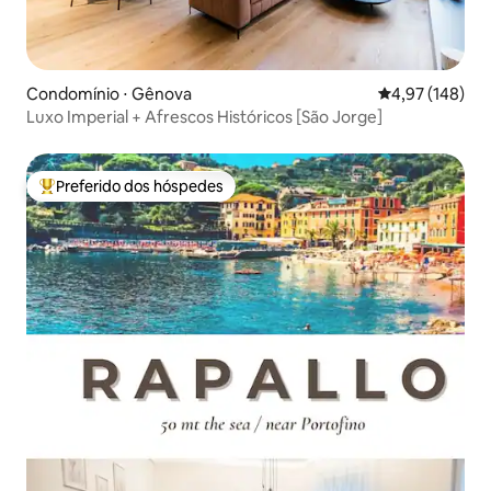
Condomínio ⋅ Gênova
4,97 de uma av
4,97 (148)
Luxo Imperial + Afrescos Históricos [São Jorge]
Preferido dos hóspedes
Entre os melhores preferidos dos hóspedes