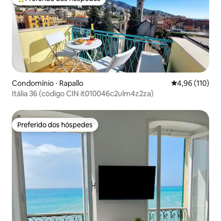
Entre os melhores preferidos dos hóspedes
Condomínio ⋅ Rapallo
4,96 de uma av
4,96 (110)
Itália 36 (código CIN it010046c2ulm4z2za)
Preferido dos hóspedes
Preferido dos hóspedes