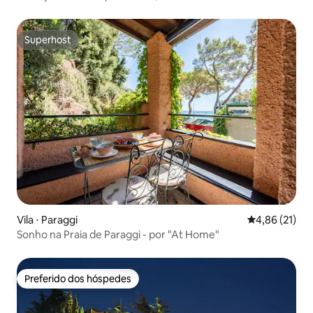
Superhost
Superhost
Vila ⋅ Paraggi
4,86 de uma a
4,86 (21)
Sonho na Praia de Paraggi - por "At Home"
Preferido dos hóspedes
Preferido dos hóspedes