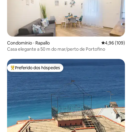
Condomínio ⋅ Rapallo
4,96 de uma av
4,96 (109)
Casa elegante a 50 m do mar/perto de Portofino
Preferido dos hóspedes
Entre os melhores preferidos dos hóspedes