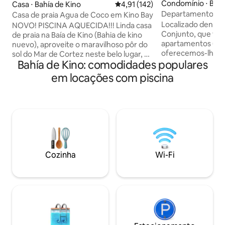
Condomínio ⋅ Bahí
Casa ⋅ Bahía de Kino
4,91 de uma avaliação média de 
4,91 (142)
Departamento A
Casa de praia Agua de Coco em Kino Bay
Cortez Kino Nuev
Localizado dentro
NOVO! PISCINA AQUECIDA!!! Linda casa
Conjunto, que tem
de praia na Baía de Kino (Bahia de kino
apartamentos (Obs
nuevo), aproveite o maravilhoso pôr do
oferecemos-lhe 
sol do Mar de Cortez neste belo lugar, ar
Bahía de Kino: comodidades populares
totalmente equipa
condicionado em todas as áreas de
incríveis. SEM ANIMAIS DE ESTIMAÇÃO.
estar, garagem fechada para dois carros,
em locações com piscina
Tem amplo espaço
sala de estar com TV plana (Netflix,
agradável: -2 quartos, cama king size
Youtube), a apenas 200 pés da praia.
principal e 2 segu
Internet StarLink (TESLA) por satélite de
Dois banheiros - 
ALTA VELOCIDADE. Observação: a
cama, sala de jant
temperatura da piscina será afetada
SmartTV Netflix - Lava-louças de lavar e
pelas condições climáticas atuais. Por
secar roupa - Internet -Terr
favor, revise a previsão do tempo com
grelha - Estacion
antecedência.
Cozinha
Wi-Fi