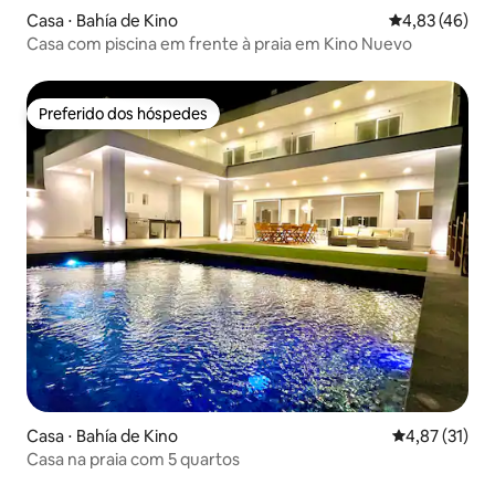
Casa ⋅ Bahía de Kino
4,83 de uma a
4,83 (46)
Casa com piscina em frente à praia em Kino Nuevo
Preferido dos hóspedes
Preferido dos hóspedes
Casa ⋅ Bahía de Kino
4,87 de uma a
4,87 (31)
Casa na praia com 5 quartos