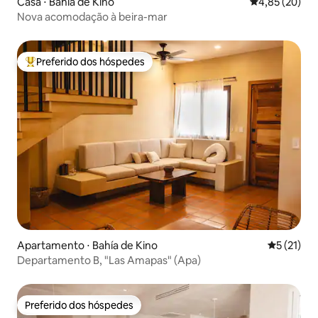
Casa ⋅ Bahía de Kino
4,85 de uma a
4,85 (20)
Nova acomodação à beira-mar
Preferido dos hóspedes
Entre os melhores preferidos dos hóspedes
Apartamento ⋅ Bahía de Kino
5 de uma a
5 (21)
Departamento B, "Las Amapas" (Apa)
Preferido dos hóspedes
Preferido dos hóspedes