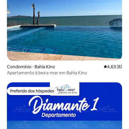
Condomínio ⋅ Bahía Kino
4,63 de uma 
4,63 (8)
Apartamento à beira-mar em Bahia Kino
Preferido dos hóspedes
Preferido dos hóspedes