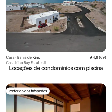
Casa ⋅ Bahía de Kino
4,9 de uma a
4,9 (69)
Casa Kino Bay Estates II
Locações de condomínios com piscina
Preferido dos hóspedes
Preferido dos hóspedes