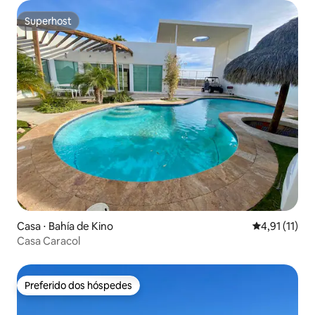
Superhost
Superhost
Casa ⋅ Bahía de Kino
4,91 de uma a
4,91 (11)
Casa Caracol
Preferido dos hóspedes
Preferido dos hóspedes