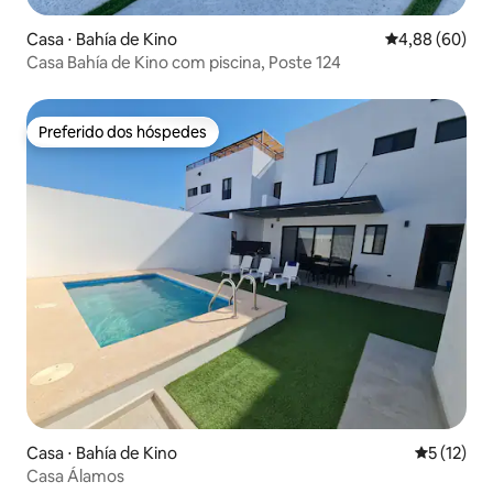
Casa ⋅ Bahía de Kino
4,88 de uma av
4,88 (60)
Casa Bahía de Kino com piscina, Poste 124
Preferido dos hóspedes
Preferido dos hóspedes
Casa ⋅ Bahía de Kino
5 de uma a
5 (12)
Casa Álamos