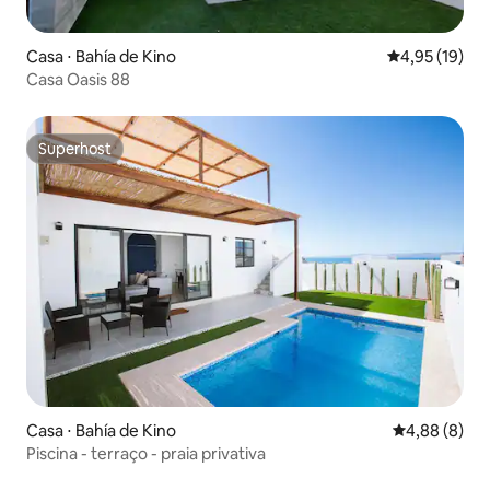
Casa ⋅ Bahía de Kino
4,95 de uma a
4,95 (19)
Casa Oasis 88
Superhost
Superhost
Casa ⋅ Bahía de Kino
4,88 de uma 
4,88 (8)
Piscina - terraço - praia privativa