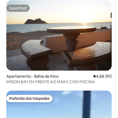
Superhost
Superhost
Apartamento ⋅ Bahía de Kino
4,66 de uma a
4,66 (91)
MISION BAY EM FRENTE AO MAR E COM PISCINA
Preferido dos hóspedes
Preferido dos hóspedes