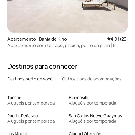
Apartamento ⋅ Bahía de Kino
4,91 de uma a
4,91 (23)
Apartamento com terraço, piscina, perto da praia | 5
hóspedes
Destinos para conhecer
Destinos perto de você
Outros tipos de acomodações
Tucson
Hermosillo
Aluguéis por temporada
Aluguéis por temporada
Puerto Peñasco
San Carlos Nuevo Guaymas
Aluguéis por temporada
Aluguéis por temporada
Los Mochis
Ciudad Obregón