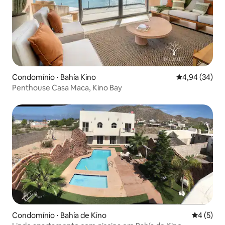
Condomínio ⋅ Bahía Kino
4,94 de uma a
4,94 (34)
Penthouse Casa Maca, Kino Bay
Condomínio ⋅ Bahía de Kino
4 de uma 
4 (5)