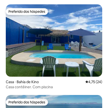
Preferido dos hóspedes
Preferido dos hóspedes
Casa ⋅ Bahía de Kino
4,75 de uma a
4,75 (24)
Casa contêiner. Com piscina
Preferido dos hóspedes
Preferido dos hóspedes