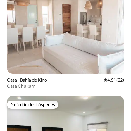
Casa ⋅ Bahía de Kino
4,91 de uma a
4,91 (22)
Casa Chukum
Preferido dos hóspedes
Preferido dos hóspedes