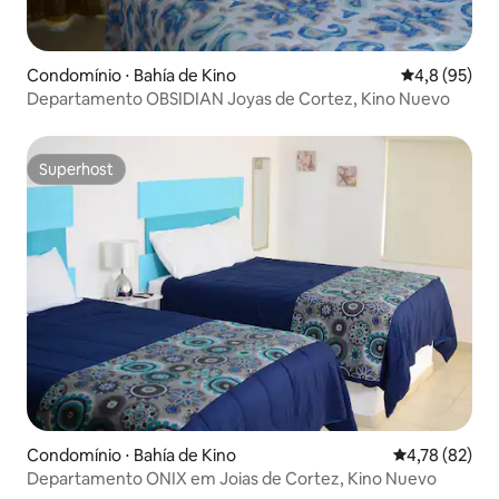
Condomínio ⋅ Bahía de Kino
4,8 de uma a
4,8 (95)
Departamento OBSIDIAN Joyas de Cortez, Kino Nuevo
Superhost
Superhost
Condomínio ⋅ Bahía de Kino
4,78 de uma a
4,78 (82)
Departamento ONIX em Joias de Cortez, Kino Nuevo