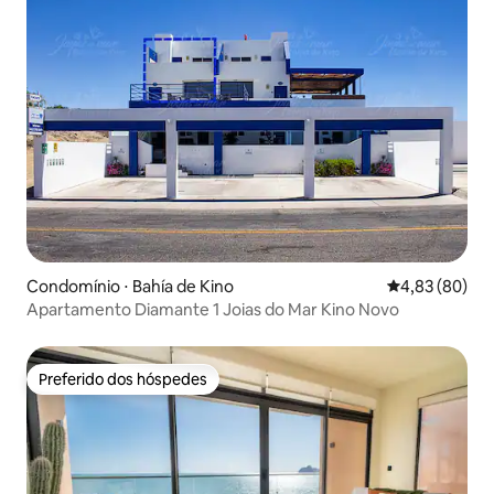
Condomínio ⋅ Bahía de Kino
4,83 de uma a
4,83 (80)
Apartamento Diamante 1 Joias do Mar Kino Novo
Preferido dos hóspedes
Preferido dos hóspedes