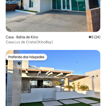
Casa ⋅ Bahía de Kino
5 de uma a
5 (24)
Casa Luz de Cristal (KinoBay)
Preferido dos hóspedes
Preferido dos hóspedes