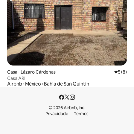
Casa ⋅ Lázaro Cárdenas
5 de uma 
5 (8)
Casa ARI
Airbnb
México
Bahía de San Quintín
© 2026 Airbnb, Inc.
Privacidade
Termos