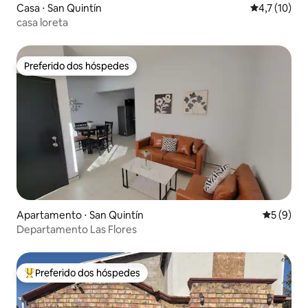
Casa ⋅ San Quintín
4,7 de uma a
4,7 (10)
casa loreta
Preferido dos hóspedes
Preferido dos hóspedes
Apartamento ⋅ San Quintín
5 de uma 
5 (9)
Departamento Las Flores
Preferido dos hóspedes
Entre os melhores preferidos dos hóspedes