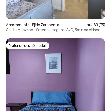
Apartamento ⋅ Ejido Zarahemla
4,83 de uma a
4,83 (75)
Casita Manzano - Sereno e seguro, A/C, 5min da cidade
Preferido dos hóspedes
Preferido dos hóspedes