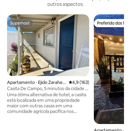
outros aspectos.
Superhost
Preferido dos hó
Superhost
Preferido dos hó
Apartamento ⋅ Ejido Zarahe
4,9 de uma avaliação média de 
4,9 (163)
mla
Casita De Campo, 5 minutos da cidade e
da praia, com aquecimento e ar-
Uma ótima alternativa de hotel, a casita
condicionado
está localizada em uma propriedade
maior com outras casas em uma
comunidade agrícola pacífica nos
arredores de Colonia Vicente Guerrero,
no Vale de San Quintin. O espaço
perfeito para descansar e recarregar as
Apartamento ⋅ San