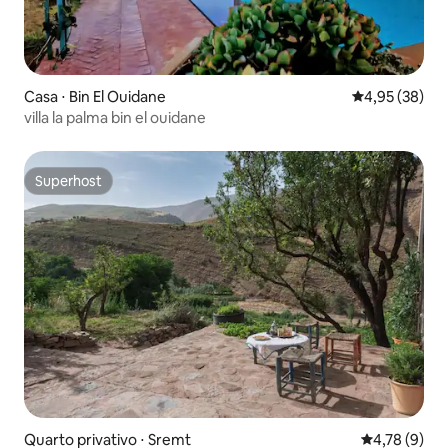
Casa ⋅ Bin El Ouidane
4,95 de uma a
4,95 (38)
villa la palma bin el ouidane
Superhost
Superhost
Quarto privativo ⋅ Sremt
4,78 de uma 
4,78 (9)