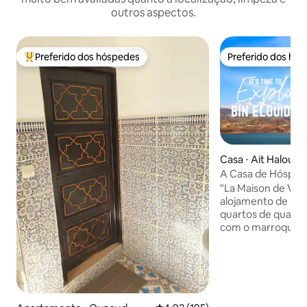
outros aspectos.
Preferido dos hóspedes
Preferido dos hó
Entre os melhores preferidos dos hóspedes
Preferido dos hó
Casa ⋅ Ait Haloua
A Casa de Hóspede
"La Maison de Vac
alojamento de pa
quartos de quarto,
com o marroquino
equipada Os espaç
na sua decoração 
móveis ou objetos 
oferecem vistas i
arquitetura ou da
possibilidade de c