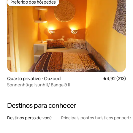
Preferido dos hóspedes
Preferido dos hóspedes
Quarto privativo ⋅ Ouzoud
4,92 de uma av
4,92 (213)
Sonnenhügel sunhill/ Bangalô II
Destinos para conhecer
Destinos perto de você
Principais pontos turísticos por perto