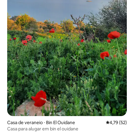
Casa de veraneio ⋅ Bin El Ouidane
4,79 de uma a
4,79 (52)
Casa para alugar em bin el ouidane