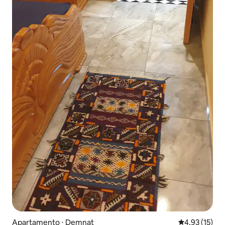
Apartamento ⋅ Demnat
4,93 de uma a
4,93 (15)