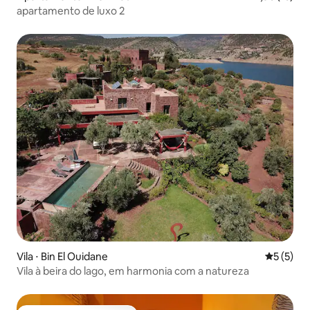
apartamento de luxo 2
Vila ⋅ Bin El Ouidane
5 de uma 
5 (5)
Vila à beira do lago, em harmonia com a natureza