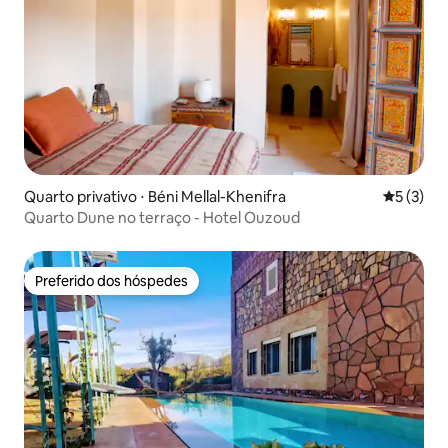
Quarto privativo ⋅ Béni Mellal-Khenifra
5 de uma 
5 (3)
Quarto Dune no terraço - Hotel Ouzoud
Preferido dos hóspedes
Preferido dos hóspedes