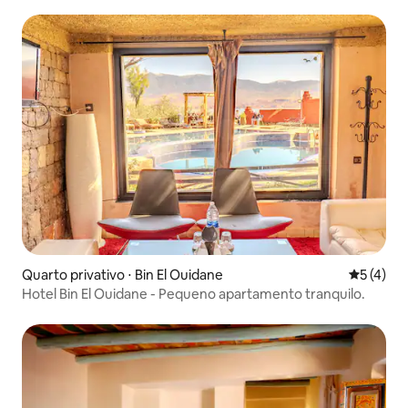
Quarto privativo ⋅ Bin El Ouidane
5 de uma 
5 (4)
Hotel Bin El Ouidane - Pequeno apartamento tranquilo.