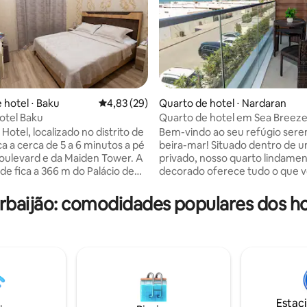
 hotel ⋅ Baku
4,83 de uma avaliação média de 5, 29 avalia
4,83 (29)
Quarto de hotel ⋅ Nardaran
otel Baku
Quarto de hotel em Sea Breez
 média de 5, 7 avaliações
Hotel, localizado no distrito de
Bem-vindo ao seu refúgio sere
ica a cerca de 5 a 6 minutos a pé
beira-mar! Situado dentro de u
oulevard e da Maiden Tower. A
privado, nosso quarto lindame
de fica a 366 m do Palácio de
decorado oferece tudo o que 
ahs e a 2,1 km da Praça da
precisa para uma viagem relax
. Possui recepção 24 horas,
Acorde com o som suave das o
rbaijão: comodidades populares dos ho
e para o aeroporto, espaço
vistas deslumbrantes do mar ci
dar malas e acesso Wi-Fi
diretamente da sua janela. Apr
 toda a propriedade. Todos
luxo do seu próprio banheiro pr
s têm ar condicionado,
garantindo que sua estadia seja
 de ecrã plano com canais por
confortável e conveniente. Sai
bule de chá elétrico e bidé. Os
descobrir a piscina intocada do 
de hóspedes possuem banheiro
acessível exclusivamente aos 
, chinelos e roupa de cama.
hóspedes.
Estac