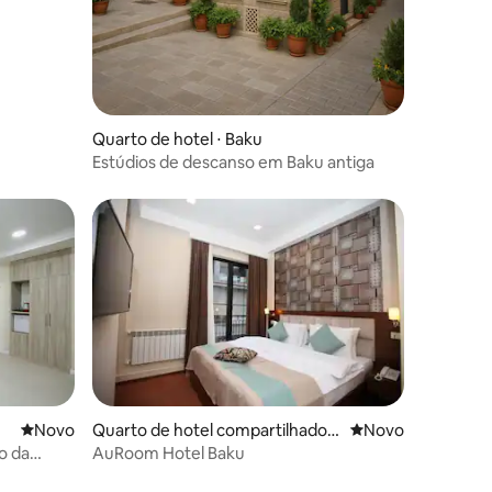
Quarto de hotel ⋅ Baku
Estúdios de descanso em Baku antiga
Novo lugar para ficar
Novo
Quarto de hotel compartilhado ⋅
Novo lugar para fi
Novo
Baku
o da
AuRoom Hotel Baku