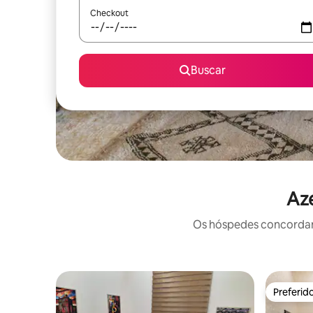
Checkout
Buscar
Aze
Os hóspedes concordam:
Preferid
Preferid