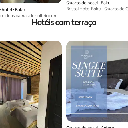
Quarto de hotel ⋅ Baku
Bristol Hotel Baku - Quarto de 
média de 5, 18 avaliações
 hotel ⋅ Baku
Standard
m duas camas de solteiro em
Hotéis com terraço
liar com acesso à piscina
Quarto de hotel ⋅ Astara