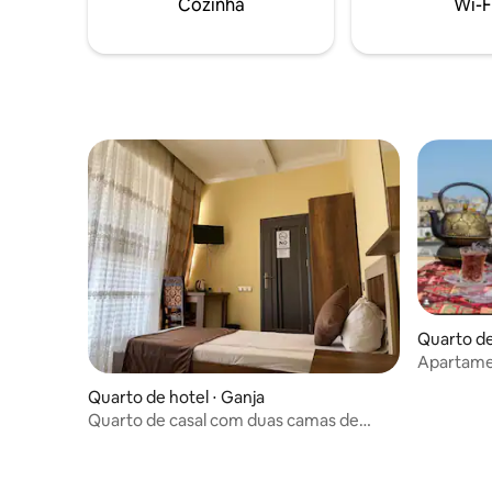
Cozinha
Wi-F
importa se você é uma ou três pessoas.
Este é o preço do quarto inteiro.
Quarto de
Apartamen
familiar e
Quarto de hotel ⋅ Ganja
Quarto de casal com duas camas de
solteiro