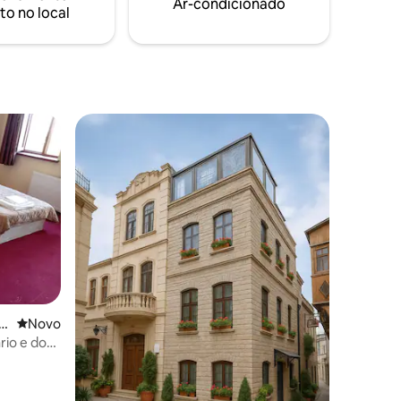
Ar-condicionado
to no local
⋅
Novo lugar para ficar
Novo
rio e do