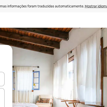
mas informações foram traduzidas automaticamente. 
Mostrar idioma
ore-os usando as seta para cima e para baixo do teclado ou tocando e