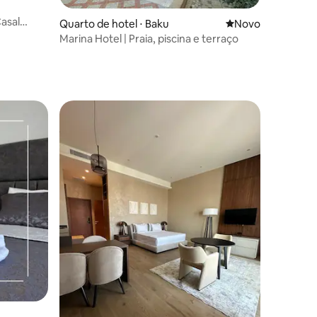
Casal
Quarto de hotel ⋅ Baku
Novo lugar para fi
Novo
Marina Hotel | Praia, piscina e terraço