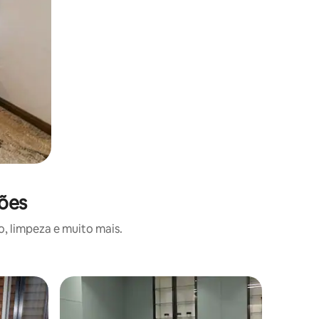
ções
, limpeza e muito mais.
Quarto de
Flat mod