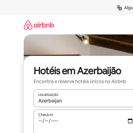
Pular
Algu
para
o
conteúdo
Hotéis em Azerbaijão
Encontre e reserve hotéis únicos no Airbnb
Localização
Quando os resultados estiverem disponíveis, expl
Check-in