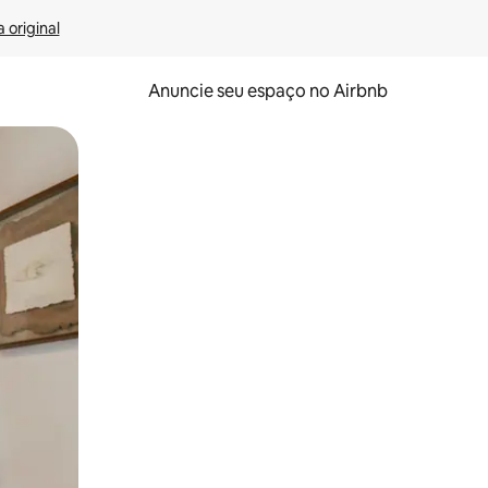
 original
Anuncie seu espaço no Airbnb
 deslizando o dedo na tela.