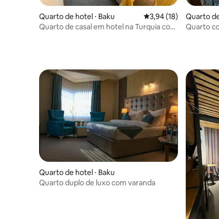
Quarto de hotel ⋅ Baku
3,94 de uma avaliação 
3,94 (18)
Quarto de
Quarto de casal em hotel na Turquia com
Quarto co
acesso à piscina
hotel fami
Quarto de hotel ⋅ Baku
Quarto duplo de luxo com varanda