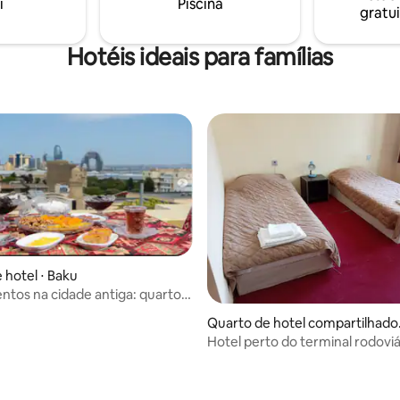
i
Piscina
gratui
Hotéis ideais para famílias
 hotel ⋅ Baku
tos na cidade antiga: quarto
 sala de estar
Quarto de hotel compartilhado 
Lankaran
Hotel perto do terminal rodoviá
mar em Lenkeran