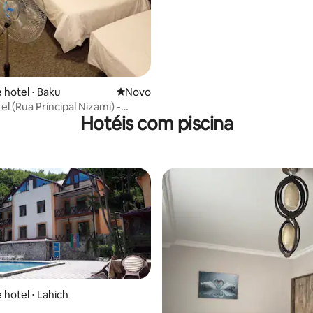
 hotel ⋅ Baku
Novo lugar para ficar
Novo
l (Rua Principal Nizami) -
Hotéis com piscina
3
 hotel ⋅ Lahich