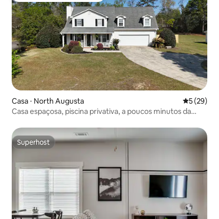
Casa ⋅ North Augusta
5 de uma a
5 (29)
Casa espaçosa, piscina privativa, a poucos minutos da
cidade.
Superhost
Superhost