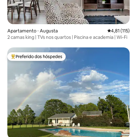
Apartamento ⋅ Augusta
4,81 de uma av
4,81 (115)
2 camas king | TVs nos quartos | Piscina e academia | Wi-Fi
Preferido dos hóspedes
Entre os melhores preferidos dos hóspedes