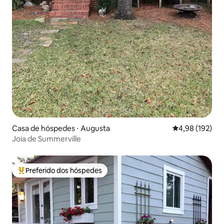
Casa de hóspedes ⋅ Augusta
4,98 de uma av
4,98 (192)
Joia de Summerville
Preferido dos hóspedes
Entre os melhores preferidos dos hóspedes