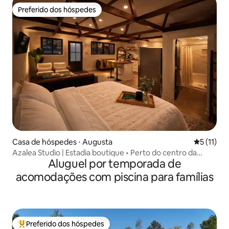
Preferido dos hóspedes
Preferido dos hóspedes
Casa de hóspedes ⋅ Augusta
5 de uma a
5 (11)
Azalea Studio | Estadia boutique • Perto do centro da
Aluguel por temporada de
cidade
acomodações com piscina para famílias
Preferido dos hóspedes
Entre os melhores preferidos dos hóspedes