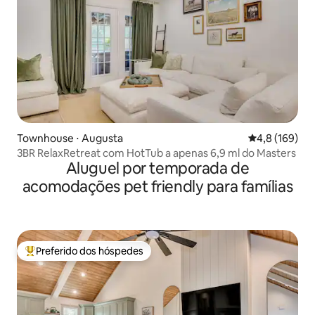
Townhouse ⋅ Augusta
4,8 de uma av
4,8 (169)
3BR RelaxRetreat com HotTub a apenas 6,9 ml do Masters
Aluguel por temporada de
acomodações pet friendly para famílias
Preferido dos hóspedes
Entre os melhores preferidos dos hóspedes