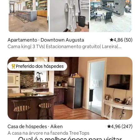
Apartamento ⋅ Downtown Augusta
4,86 de uma a
4,86 (50)
Cama king| 3 TVs| Estacionamento gratuito| Lareira|
Academia 24h
Preferido dos hóspedes
Entre os melhores preferidos dos hóspedes
Casa de hóspedes ⋅ Aiken
4,96 de uma ava
4,96 (247)
A casa na árvore na fazenda TreeTops
Qual é a melhor época para visitar