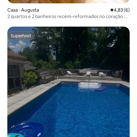
Casa ⋅ Augusta
4,83 de uma 
4,83 (6)
2 quartos e 2 banheiros recém-reformados no coração de
Augusta
Superhost
Superhost