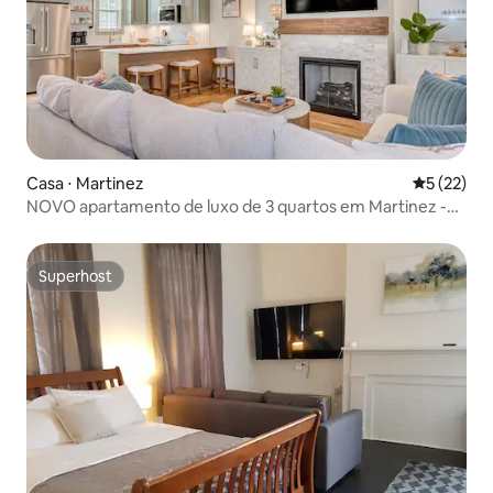
Casa ⋅ Martinez
5 de uma a
5 (22)
NOVO apartamento de luxo de 3 quartos em Martinez -
Quintal enorme - Fogueira
Superhost
Superhost