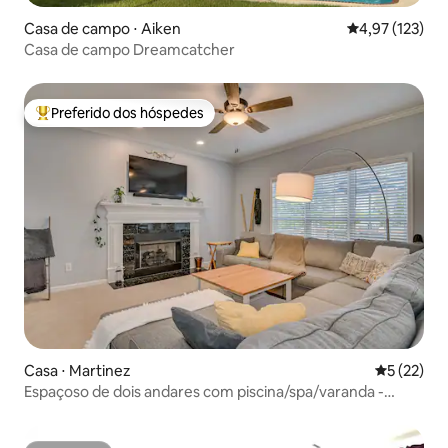
Casa de campo ⋅ Aiken
4,97 de uma av
4,97 (123)
Casa de campo Dreamcatcher
Preferido dos hóspedes
Entre os melhores preferidos dos hóspedes
Casa ⋅ Martinez
5 de uma a
5 (22)
Espaçoso de dois andares com piscina/spa/varanda -
Superhost!