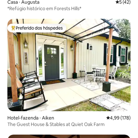
Casa ⋅ Augusta
5 de uma a
5 (42)
*Refúgio histórico em Forests Hills*
Preferido dos hóspedes
Entre os melhores preferidos dos hóspedes
Hotel-fazenda ⋅ Aiken
4,99 de uma av
4,99 (178)
The Guest House & Stables at Quiet Oak Farm