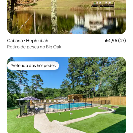
Cabana ⋅ Hephzibah
4,96 de uma a
4,96 (47)
Retiro de pesca no Big Oak
Preferido dos hóspedes
Preferido dos hóspedes