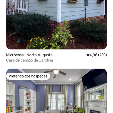
Microcasa ⋅ North Augusta
4,96 de uma ava
4,96 (239)
Casa de campo da Carolina
Preferido dos hóspedes
Preferido dos hóspedes