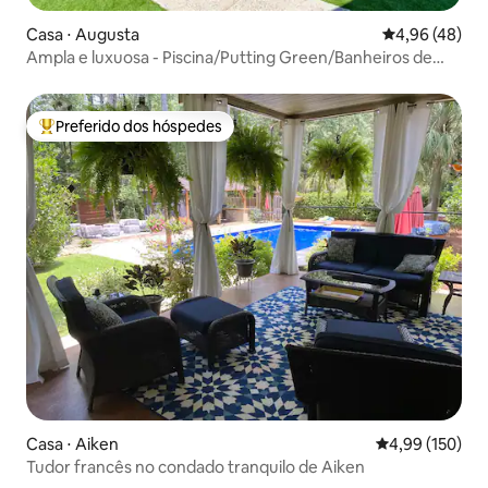
Casa ⋅ Augusta
4,96 de uma a
4,96 (48)
Ampla e luxuosa - Piscina/Putting Green/Banheiros de
luxo
Preferido dos hóspedes
Entre os melhores preferidos dos hóspedes
Casa ⋅ Aiken
4,99 de uma av
4,99 (150)
Tudor francês no condado tranquilo de Aiken