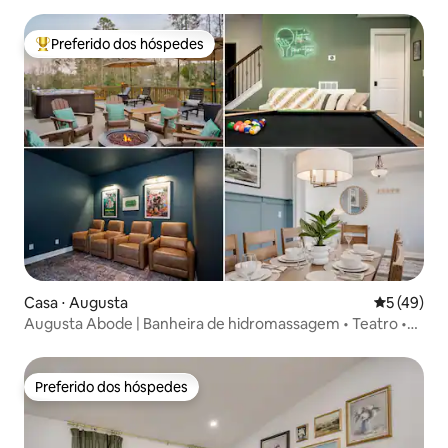
Preferido dos hóspedes
Entre os melhores preferidos dos hóspedes
Casa ⋅ Augusta
5 de uma a
5 (49)
Augusta Abode | Banheira de hidromassagem • Teatro •
Basquete • Masters
Preferido dos hóspedes
Preferido dos hóspedes