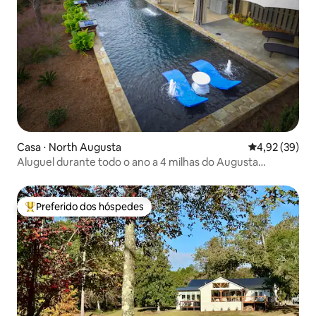
Casa ⋅ North Augusta
4,92 de uma a
4,92 (39)
Aluguel durante todo o ano a 4 milhas do Augusta
National
Preferido dos hóspedes
Entre os melhores preferidos dos hóspedes