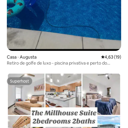
Casa ⋅ Augusta
4,63 de uma a
4,63 (19)
Retiro de golfe de luxo - piscina privativa e perto do
primeiro tee
Superhost
Superhost