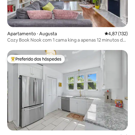
Apartamento ⋅ Augusta
4,87 de uma av
4,87 (132)
Cozy Book Nook com 1 cama king a apenas 12 minutos do
Masters
Preferido dos hóspedes
Entre os melhores preferidos dos hóspedes