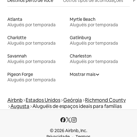
Destinos perto de você
Outros tipos de acomodações
Pr
Atlanta
Myrtle Beach
Aluguéis por temporada
Aluguéis por temporada
Charlotte
Gatlinburg
Aluguéis por temporada
Aluguéis por temporada
Savannah
Charleston
Aluguéis por temporada
Aluguéis por temporada
Pigeon Forge
Mostrar mais
Aluguéis por temporada
Airbnb
Estados Unidos
Geórgia
Richmond County
Augusta
Aluguéis de espaços ideais para famílias
© 2026 Airbnb, Inc.
Privacidade
Termos