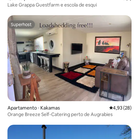
Lake Grappa Guestfarm e escola de esqui
Superhost
Superhost
Apartamento ⋅ Kakamas
4,93 de uma a
4,93 (28)
Orange Breeze Self-Catering perto de Augrabies