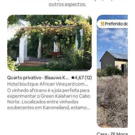
outros aspectos.
Preferido dos 
Entre os melhore
Quarto privativo ⋅ Blaauws Ko
4,67 de uma avaliação média de
4,67 (12)
p Settlement
Hotel boutique African Vineyard com
spa em Upington
O vinhedo africano é a joia perfeita para
experimentar o Green Kalahari no Cabo
Norte. Localizados entre vinhedos
exuberantes em Kanoneiland, estamos
a caminho das Augrabies Falls, Kgalagadi
Transfrontier Park e as flores
Namaqualand. O ambiente, a comida, os
tratamentos, o serviço personalizado e a
Casa ⋅ ZF Mgcawu D