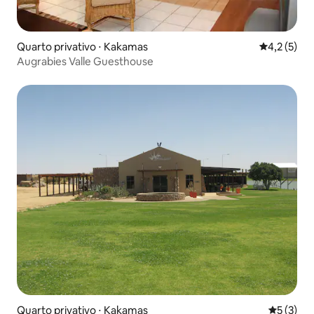
Quarto privativo ⋅ Kakamas
4,2 de uma 
4,2 (5)
Augrabies Valle Guesthouse
Quarto privativo ⋅ Kakamas
5 de uma 
5 (3)