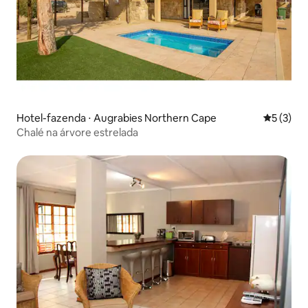
Hotel-fazenda ⋅ Augrabies Northern Cape
5 de uma 
5 (3)
Chalé na árvore estrelada