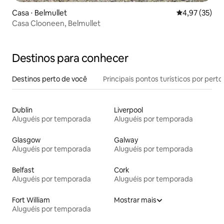
Casa ⋅ Belmullet
4,97 de uma a
4,97 (35)
Casa Clooneen, Belmullet
Destinos para conhecer
Destinos perto de você
Principais pontos turísticos por perto
Dublin
Liverpool
Aluguéis por temporada
Aluguéis por temporada
Glasgow
Galway
Aluguéis por temporada
Aluguéis por temporada
Belfast
Cork
Aluguéis por temporada
Aluguéis por temporada
Fort William
Mostrar mais
Aluguéis por temporada