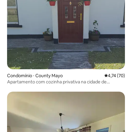
Condomínio ⋅ County Mayo
4,74 de uma a
4,74 (70)
Apartamento com cozinha privativa na cidade de
Belmullet