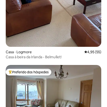
Casa ⋅ Logmore
4,95 de uma a
4,95 (55)
Casa à beira da Irlanda - Belmullet!
Preferido dos hóspedes
Entre os melhores preferidos dos hóspedes