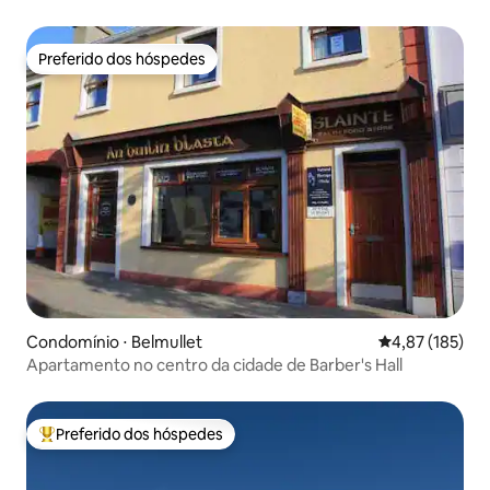
Preferido dos hóspedes
Preferido dos hóspedes
Condomínio ⋅ Belmullet
4,87 de uma av
4,87 (185)
Apartamento no centro da cidade de Barber's Hall
Preferido dos hóspedes
Entre os melhores preferidos dos hóspedes