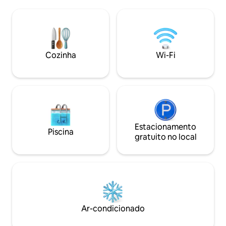
do farol de Ballyglass e da baía de Broad
desacelerar e rela
Haven Aproveite o conforto do piso
ininterruptas para 
aquecido, alimentado por um sistema de
deslumbrante e cé
bomba de calor ar-água com eficiência
A poucos passos de
energética, e da ventilação com
trilhas para cami
recuperação de calor, que garantem um
Golf Links nas pro
Cozinha
Wi-Fi
clima interno fresco e aconchegante o
perfeito para relax
ano inteiro. É um refúgio tranquilo no
intocada costa oes
Atlântico.
Estacionamento
Piscina
gratuito no local
Ar-condicionado