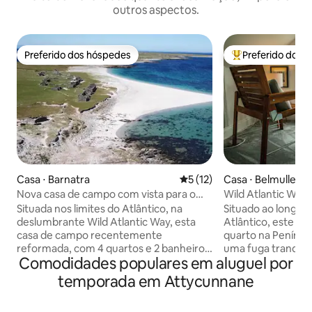
outros aspectos.
Preferido dos hóspedes
Preferido dos 
Preferido dos hóspedes
Entre os melhore
Casa ⋅ Barnatra
5 de uma avaliação média de
5 (12)
Casa ⋅ Belmullet
Nova casa de campo com vista para o
Wild Atlantic Way
mar na costa atlântica da Irlanda!
House
Situada nos limites do Atlântico, na
Situado ao longo 
deslumbrante Wild Atlantic Way, esta
Atlântico, este ch
casa de campo recentemente
quarto na Penínsu
reformada, com 4 quartos e 2 banheiros,
uma fuga tranquila
Comodidades populares em aluguel por
oferece uma combinação rara de beleza
encontra a beleza 
litorânea natural e luxo ecológico
acolhedores e con
temporada em Attycunnane
moderno. Grandes janelas emolduram
refúgio aconchega
vistas panorâmicas do Oceano Atlântico,
viajantes sozinho