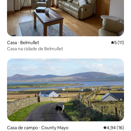
Casa ⋅ Belmullet
5 de uma a
5 (11)
Casa na cidade de Belmullet
Casa de campo ⋅ County Mayo
4,94 de uma a
4,94 (16)