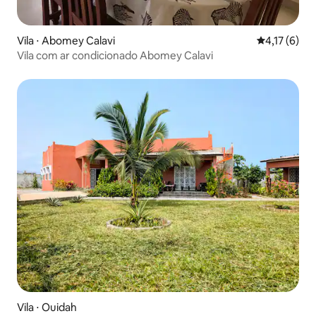
Vila ⋅ Abomey Calavi
4,17 de uma 
4,17 (6)
Vila com ar condicionado Abomey Calavi
Vila ⋅ Ouidah