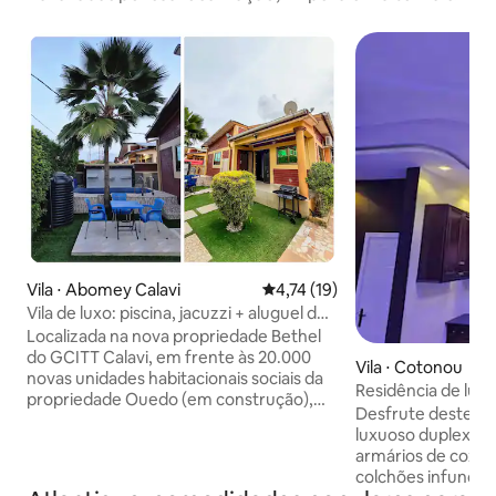
Vila ⋅ Abomey Calavi
4,74 de uma avaliação média de
4,74 (19)
Vila de luxo: piscina, jacuzzi + aluguel de
carro
Localizada na nova propriedade Bethel
do GCITT Calavi, em frente às 20.000
Vila ⋅ Cotonou
novas unidades habitacionais sociais da
Residência de lu
propriedade Ouedo (em construção),
Desfrute deste el
esta vila fica perto do lago turístico de
luxuoso duplex de
Ganvié e do Zoológico de Agoualand
armários de cozi
Esta residência totalmente privada é
colchões infundid
ideal para férias em família, estadias em