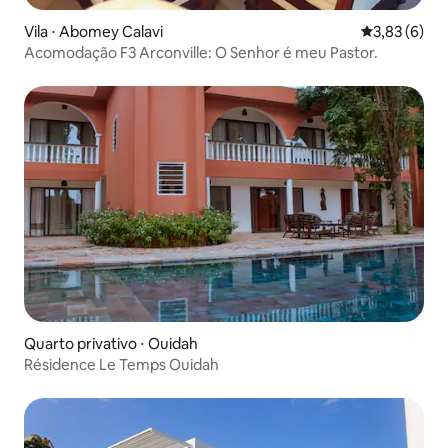
Vila ⋅ Abomey Calavi
3,83 de uma 
3,83 (6)
Acomodação F3 Arconville: O Senhor é meu Pastor.
Quarto privativo ⋅ Ouidah
Résidence Le Temps Ouidah