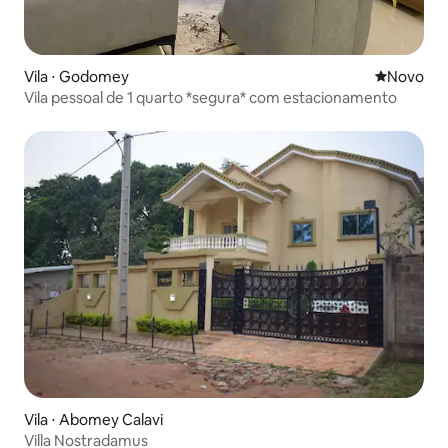
Vila ⋅ Godomey
Novo lugar
Novo
Vila pessoal de 1 quarto *segura* com estacionamento
Vila ⋅ Abomey Calavi
Villa Nostradamus