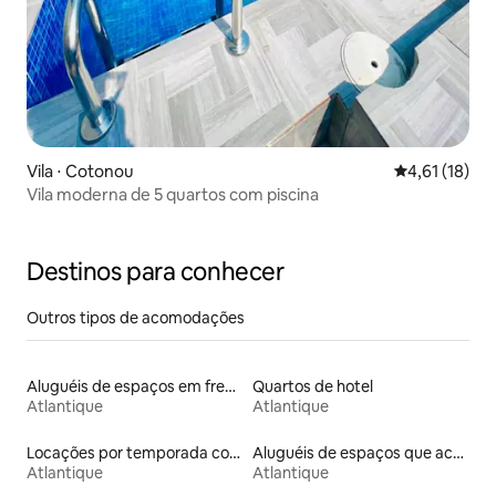
Vila ⋅ Cotonou
4,61 de uma a
4,61 (18)
Vila moderna de 5 quartos com piscina
Destinos para conhecer
Outros tipos de acomodações
Aluguéis de espaços em frente à praia
Quartos de hotel
Atlantique
Atlantique
Locações por temporada com piscina
Aluguéis de espaços que aceitam animais de estimação
Atlantique
Atlantique