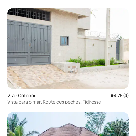
Vila ⋅ Cotonou
4,75 de uma 
4,75 (4)
Vista para o mar, Route des peches, Fidjrosse