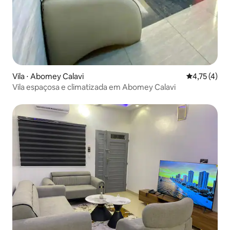
Vila ⋅ Abomey Calavi
4,75 de uma 
4,75 (4)
Vila espaçosa e climatizada em Abomey Calavi