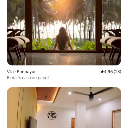
Vila ⋅ Punnayur
4,96 de uma a
4,96 (23)
Bimal 's casa de papel