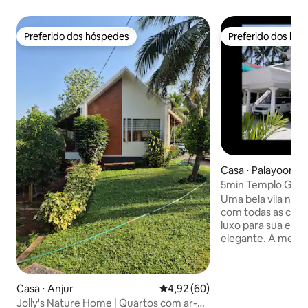
Preferido dos hóspedes
Preferido dos hó
Preferido dos hóspedes
Preferido dos hó
Casa ⋅ Palayoor, 
5min Templo Guruv
Espaçosa
Uma bela vila no 
com todas as com
luxo para sua est
elegante. A menos
carro do Templo Guru
uma vila amiga de 
focada em famílias
Casa ⋅ Anjur
4,92 de uma avaliação média de
4,92 (60)
o número de hóspe
Jolly's Nature Home | Quartos com ar-
- por favor, certif