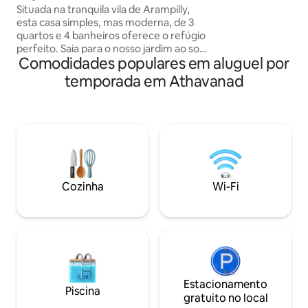
condicionado | Quintal privativo
crianças e bebês s
Situada na tranquila vila de Arampilly,
reserva. Bem-vindo para desfrutar da
esta casa simples, mas moderna, de 3
nossa experiência
quartos e 4 banheiros oferece o refúgio
APENAS uma famíli
perfeito. Saia para o nosso jardim ao som
Comodidades populares em aluguel por
compartilhado co
do canto dos pássaros e do farfalhar das
des
folhas, ou faça uma curta viagem de
temporada em Athavanad
carro para explorar os marcos culturais e
os vibrantes templos de Thrissur
(Templo de Guruvayoor a 15 km). Relaxe
com seus entes queridos no gramado do
quintal totalmente privativo de 2.200
pés quadrados, enquanto as crianças
aproveitam a liberdade de brincar em
um espaço seguro e aberto. Venha -
Cozinha
Wi-Fi
Experimente o charme de Kerala em um
ritmo mais lento!
Estacionamento
Piscina
gratuito no local