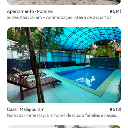
Apartamento ⋅ Ponnani
5 de uma 
5 (4)
Suítes Kaavilakam – Acomodação inteira de 2 quartos
Casa ⋅ Malappuram
5 de uma 
5 (3)
Namada Homestay: um hotel ideal para famílias e casais.