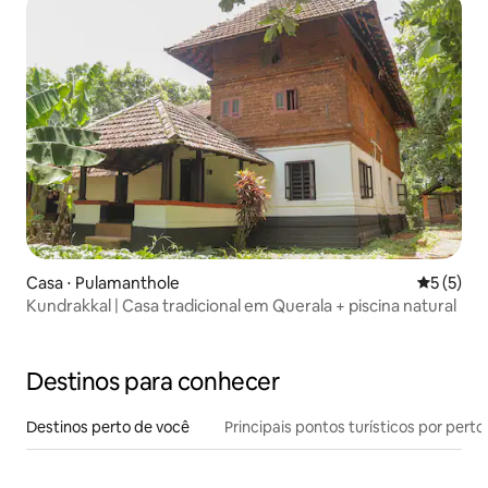
Casa ⋅ Pulamanthole
5 de uma 
5 (5)
Kundrakkal | Casa tradicional em Querala + piscina natural
Destinos para conhecer
Destinos perto de você
Principais pontos turísticos por perto