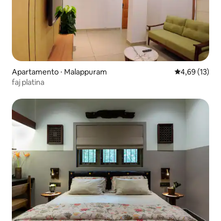
Apartamento ⋅ Malappuram
4,69 de uma a
4,69 (13)
faj platina