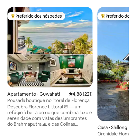
Preferido dos hóspedes
Preferido dos 
Entre os melhores preferidos dos hóspedes
Entre os melhore
Apartamento ⋅ Guwahati
4,88 de uma avaliação média de 
4,88 (221)
Pousada boutique no litoral de Florença
Descubra Florence Littoral 🌸 — um
refúgio à beira do rio que combina luxo e
serenidade com vistas deslumbrantes
do Brahmaputra 🌊 e das Colinas
Casa ⋅ Shillong
Ramcha ⛰️. Localizado em Kharguli,
Orchidale Homest
Guwahati, a poucos minutos do centro