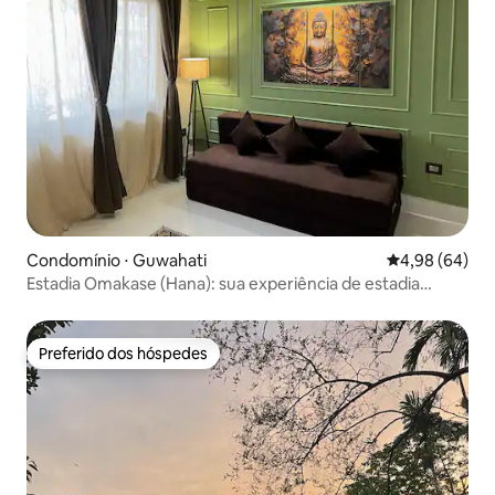
Condomínio ⋅ Guwahati
4,98 de uma av
4,98 (64)
Estadia Omakase (Hana): sua experiência de estadia
elevada
Preferido dos hóspedes
Preferido dos hóspedes