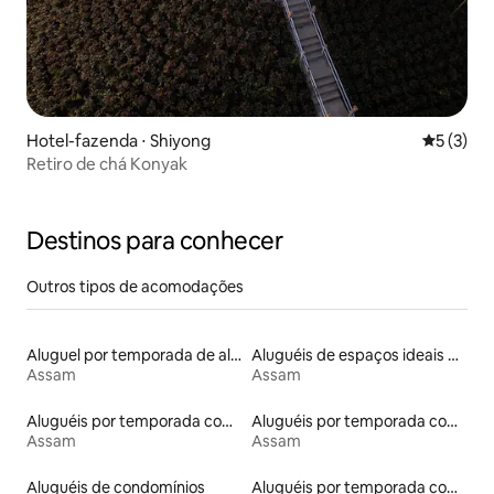
Hotel-fazenda ⋅ Shiyong
5 de uma 
5 (3)
Retiro de chá Konyak
Destinos para conhecer
Outros tipos de acomodações
Aluguel por temporada de alojamentos ecológicos
Aluguéis de espaços ideais para famílias
Assam
Assam
Aluguéis por temporada com café da manhã
Aluguéis por temporada com suítes privativas
Assam
Assam
Aluguéis de condomínios
Aluguéis por temporada com acesso ao lago