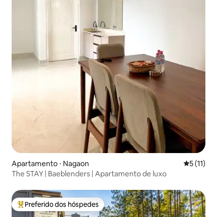
Apartamento ⋅ Nagaon
5 de uma a
5 (11)
The STAY | Baeblenders | Apartamento de luxo
Preferido dos hóspedes
Entre os melhores preferidos dos hóspedes