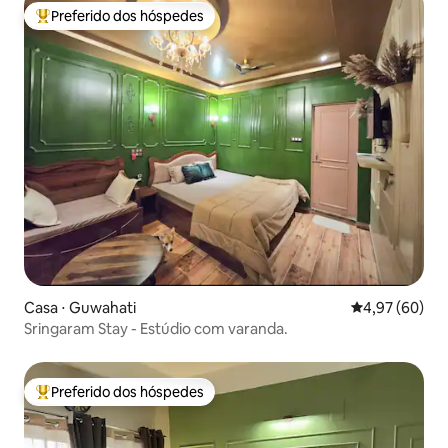
Preferido dos hóspedes
Entre os melhores preferidos dos hóspedes
Casa ⋅ Guwahati
4,97 de uma a
4,97 (60)
Sringaram Stay - Estúdio com varanda.
Preferido dos hóspedes
Entre os melhores preferidos dos hóspedes