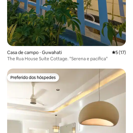
Casa de campo ⋅ Guwahati
5 de uma a
5 (17)
The Rua House Suíte Cottage. "Serena e pacífica"
Preferido dos hóspedes
Preferido dos hóspedes