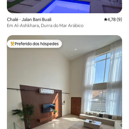
Chalé ⋅ Jalan Bani Buali
4,78 de uma 
4,78 (9)
Em Al-Ashkhara, Durra do Mar Arábico
Preferido dos hóspedes
Entre os melhores preferidos dos hóspedes