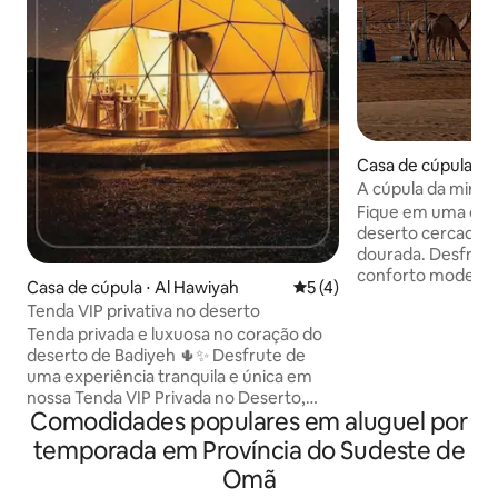
Casa de cúpula ⋅ B
A cúpula da mira
Fique em uma cúpu
deserto cercada p
dourada. Desfrute 
conforto moderno,
Casa de cúpula ⋅ Al Hawiyah
5 de uma avaliação média d
5 (4)
do sol deslumbran
Tenda VIP privativa no deserto
estrelas inesquecível. No inter
Tenda privada e luxuosa no coração do
cúpula é lindamen
deserto de Badiyeh 🌵✨ Desfrute de
roupas de cama co
uma experiência tranquila e única em
iluminação quente 
nossa Tenda VIP Privada no Deserto,
modernos para tor
Comodidades populares em aluguel por
onde há total tranquilidade e privacidade
relaxante e aconc
— não há ninguém ao seu lado, mas a
encontrará uma ár
temporada em Província do Sudeste de
quietude do deserto e a beleza das
com vistas deslum
Omã
dunas de areia. À noite, você pode ver as
pode desfrutar do 