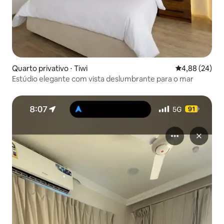
Quarto privativo ⋅ Tiwi
4,88 de uma a
4,88 (24)
Estúdio elegante com vista deslumbrante para o mar