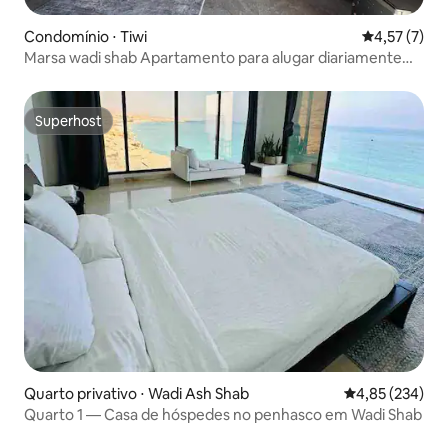
Condomínio ⋅ Tiwi
4,57 de uma 
4,57 (7)
Marsa wadi shab Apartamento para alugar diariamente
Apartment
Superhost
Superhost
Quarto privativo ⋅ Wadi Ash Shab
4,85 de uma av
4,85 (234)
Quarto 1 — Casa de hóspedes no penhasco em Wadi Shab