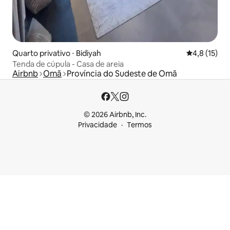
Quarto privativo ⋅ Bidiyah
4,8 de uma a
4,8 (15)
Tenda de cúpula - Casa de areia
Airbnb
Omã
Província do Sudeste de Omã
© 2026 Airbnb, Inc.
Privacidade
Termos