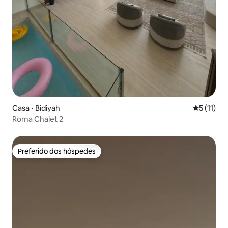
Casa ⋅ Bidiyah
5 de uma a
5 (11)
Roma Chalet 2
Preferido dos hóspedes
Preferido dos hóspedes