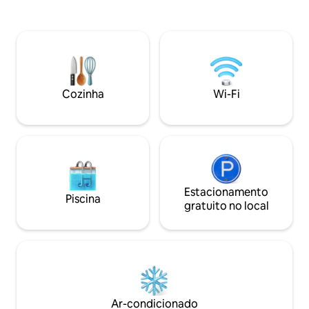
estrelas com clareza incrível sob um céu
dunas, cores mágic
claro, livre das luzes da cidade🌌. A
um céu cheio de es
tenda está equipada com as mais
noite.
recentes instalações modernas e
confortáveis, combinando a magia da
vida no deserto com o luxo de uma
estadia em hotel. É a escolha perfeita
Cozinha
Wi-Fi
para relaxar, ter um momento
romântico ou ter uma experiência
autêntica no coração do deserto.
Estacionamento
Piscina
gratuito no local
Ar-condicionado