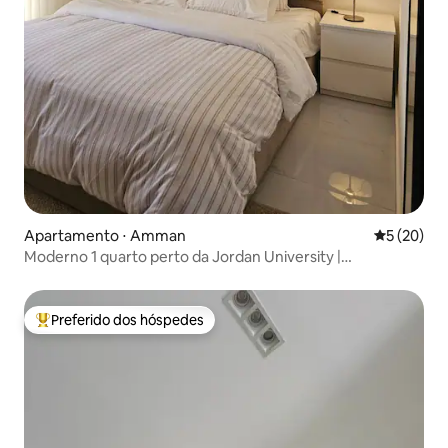
Apartamento ⋅ Amman
5 de uma a
5 (20)
Moderno 1 quarto perto da Jordan University |
Estacionamento privativo
Preferido dos hóspedes
Entre os melhores preferidos dos hóspedes