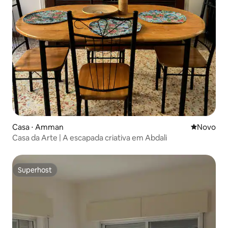
Casa ⋅ Amman
Novo lugar
Novo
Casa da Arte | A escapada criativa em Abdali
Superhost
Superhost