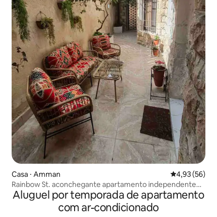
Casa ⋅ Amman
4,93 de uma a
4,93 (56)
Rainbow St. aconchegante apartamento independente
Aluguel por temporada de apartamento
no térreo
com ar-condicionado