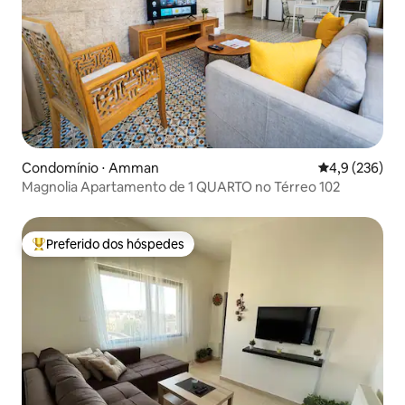
Condomínio ⋅ Amman
4,9 de uma av
4,9 (236)
Magnolia Apartamento de 1 QUARTO no Térreo 102
Preferido dos hóspedes
Entre os melhores preferidos dos hóspedes