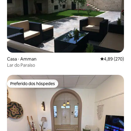
Casa ⋅ Amman
4,89 de uma ava
4,89 (270)
Lar do Paraíso
Preferido dos hóspedes
Preferido dos hóspedes