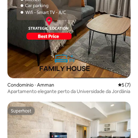
Condomínio ⋅ Amman
5 de uma 
5 (7)
Apartamento elegante perto da Universidade da Jordânia
Superhost
Superhost