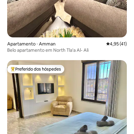
Apartamento ⋅ Amman
4,95 de uma a
4,95 (41)
Belo apartamento em North Tla'a Al- Ali
Preferido dos hóspedes
Entre os melhores preferidos dos hóspedes