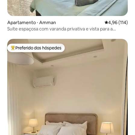
Apartamento ⋅ Amman
4,96 de uma av
4,96 (114)
Suíte espaçosa com varanda privativa e vista para a
montanha
Preferido dos hóspedes
Entre os melhores preferidos dos hóspedes