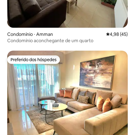
Condomínio ⋅ Amman
4,98 de uma a
4,98 (45)
Condomínio aconchegante de um quarto
Preferido dos hóspedes
Preferido dos hóspedes