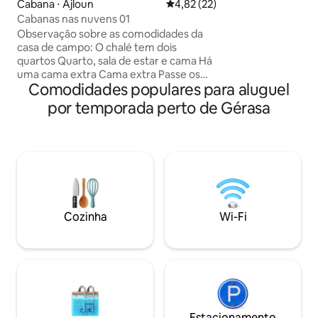
Cabana ⋅ Ajloun
4,82 de uma avaliação média de
4,82 (22)
cama confortável p
O apartamento fic
Cabanas nas nuvens 01
Embaixada dos EUA,
Observação sobre as comodidades da
locais animados c
casa de campo: O chalé tem dois
Abdoun.
quartos Quarto, sala de estar e cama Há
uma cama extra Cama extra Passe os
Comodidades populares para aluguel
momentos mais bonitos com aqueles
que você ama em uma atmosfera
por temporada perto de Gérasa
encantadora e bonita no meio da
natureza, onde o pôr do sol encantador
à noite e as nuvens à noite, cercado por
figueiras e uvas e suas vistas sobre as
montanhas cheias de árvores verdes,
alta privacidade, limpeza e esterilização
do meu dia. Aproveite os momentos
mais bonitos nas cabanas nas nuvens e
Cozinha
Wi-Fi
crie as mais belas lembranças ❤️ Álcool é
proibido 🚫
Estacionamento