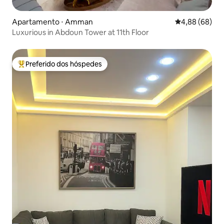
Apartamento ⋅ Amman
4,88 de uma av
4,88 (68)
Luxurious in Abdoun Tower at 11th Floor
Preferido dos hóspedes
Entre os melhores preferidos dos hóspedes