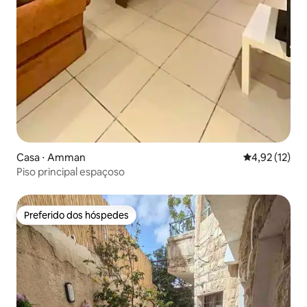
Casa ⋅ Amman
4,92 de uma a
4,92 (12)
Piso principal espaçoso
Preferido dos hóspedes
Preferido dos hóspedes