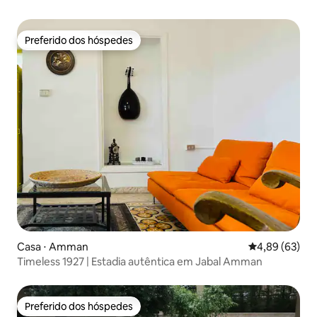
Preferido dos hóspedes
Preferido dos hóspedes
Casa ⋅ Amman
4,89 de uma a
4,89 (63)
Timeless 1927 | Estadia autêntica em Jabal Amman
Preferido dos hóspedes
Preferido dos hóspedes