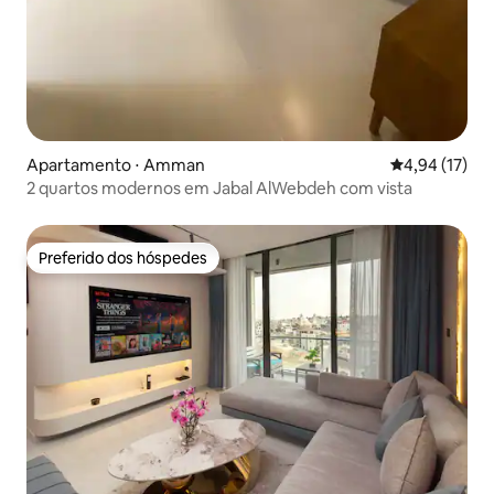
Apartamento ⋅ Amman
4,94 de uma a
4,94 (17)
2 quartos modernos em Jabal AlWebdeh com vista
Preferido dos hóspedes
Preferido dos hóspedes