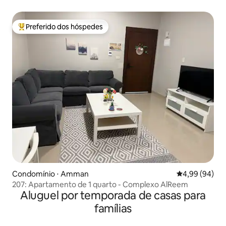
Preferido dos hóspedes
Entre os melhores preferidos dos hóspedes
Condomínio ⋅ Amman
4,99 de uma av
4,99 (94)
207: Apartamento de 1 quarto - Complexo AlReem
Aluguel por temporada de casas para
famílias