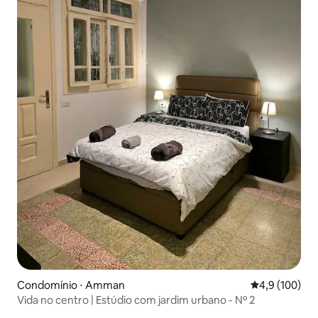
Condomínio ⋅ Amman
4,9 de uma av
4,9 (100)
Vida no centro | Estúdio com jardim urbano - Nº 2