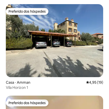
Preferido dos hóspedes
Preferido dos hóspedes
Casa ⋅ Amman
4,95 de uma a
4,95 (19)
Vila Horizon 1
Preferido dos hóspedes
Preferido dos hóspedes