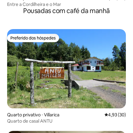
Entre a Cordilheira e o Mar
Pousadas com café da manhã
Preferido dos hóspedes
Preferido dos hóspedes
Quarto privativo ⋅ Villarica
4,93 de uma a
4,93 (30)
Quarto de casal ANTU