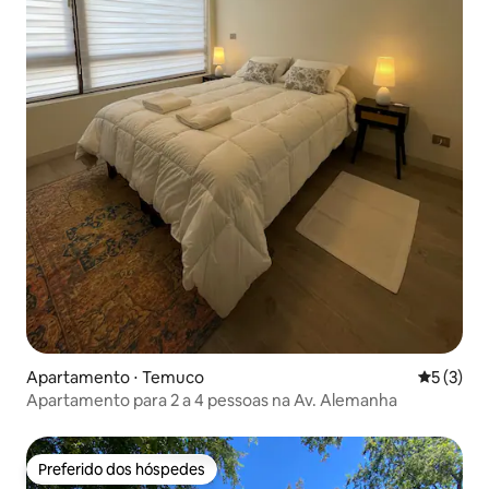
Apartamento ⋅ Temuco
5 de uma 
5 (3)
Apartamento para 2 a 4 pessoas na Av. Alemanha
Preferido dos hóspedes
Preferido dos hóspedes