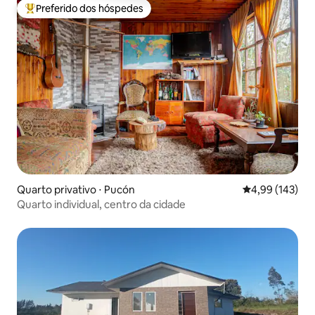
Preferido dos hóspedes
Entre os melhores preferidos dos hóspedes
Quarto privativo ⋅ Pucón
4,99 de uma av
4,99 (143)
Quarto individual, centro da cidade