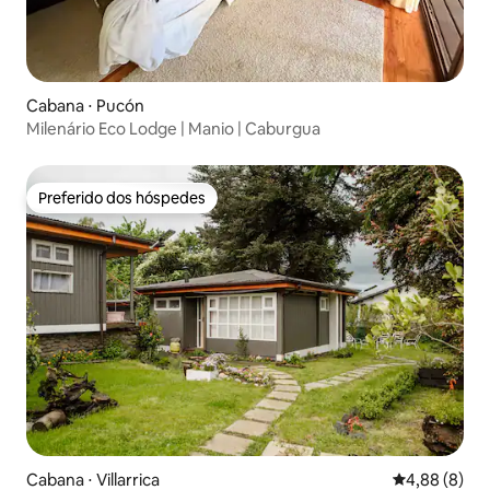
Cabana ⋅ Pucón
Milenário Eco Lodge | Manio | Caburgua
Preferido dos hóspedes
Preferido dos hóspedes
Cabana ⋅ Villarrica
4,88 de uma 
4,88 (8)