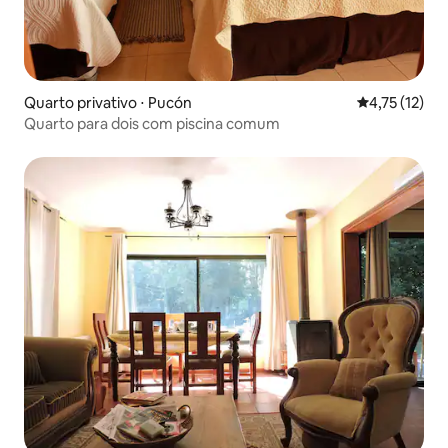
Quarto privativo ⋅ Pucón
4,75 de uma a
4,75 (12)
Quarto para dois com piscina comum