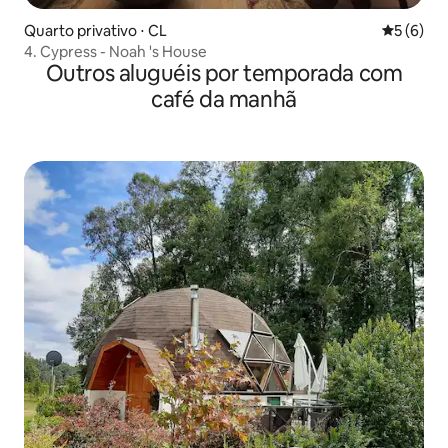
Quarto privativo ⋅ CL
5 de uma 
5 (6)
4. Cypress - Noah 's House
Outros aluguéis por temporada com
café da manhã