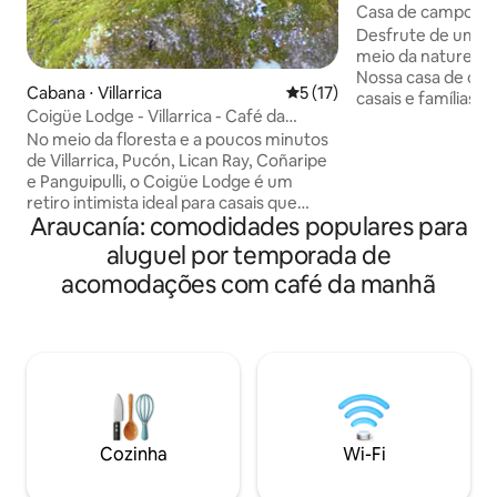
Casa de campo co
quente e café da
Desfrute de uma e
meio da natureza 
Nossa casa de cúpu
Cabana ⋅ Villarrica
5 de uma avaliação média de
5 (17)
casais e famílias
Coigüe Lodge - Villarrica - Café da
tranquilidade e c
manhã incluído
No meio da floresta e a poucos minutos
ambiente rural. Desfrute de uma
de Villarrica, Pucón, Lican Ray, Coñaripe
banheira de hidro
e Panguipulli, o Coigüe Lodge é um
disponível sem res
retiro intimista ideal para casais que
sua estadia, perfei
Araucanía: comodidades populares para
procuram se desconectar e descansar.
céu do sul do Chile. Todas as manh
Tem uma cama king size, um banheiro
você pode começa
aluguel por temporada de
privativo e uma atmosfera acolhedora
da manhã artesana
acomodações com café da manhã
que convida à calma. Inclui um café da
preparado com de
manhã campestre e a opção de
produtos locais, 
desfrutar de mesas e jantares especiais
galinhas. Pão casei
para viver uma experiência completa
sem sair do alojamento. Ele permite que
você visite o melhor do sul e se
desconecte em um ambiente natural e
tranquilo.
Cozinha
Wi-Fi