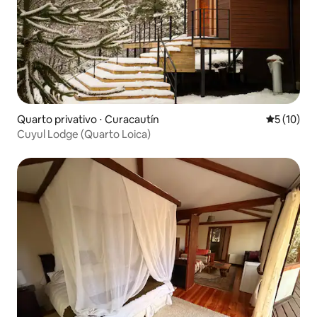
Quarto privativo ⋅ Curacautín
5 de uma a
5 (10)
Cuyul Lodge (Quarto Loica)