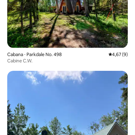
Cabana ⋅ Parkdale No. 498
4,67 de uma 
4,67 (9)
Cabine C.W.