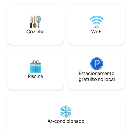
playground, Wi-Fi GRÁTIS. Mínimo de 2
cozinha grande e
noites - Perto do Parque Provincial
geladeira, fogão 
Battlefords Taxas semanais disponíveis!
andar de cima, há
Deve trazer seus próprios lençóis e
queen size novas 
roupas de cama! Travesseiros
de estar com vista
fornecidos. Confira nosso outro anúncio
tem água limpa e 
Cozinha
Wi-Fi
Air BnB RV, Beautiful Sunsets com vista
excelente para nad
para o Lago Jackfish.
aquáticos e pescar
Estacionamento
Piscina
gratuito no local
Ar-condicionado