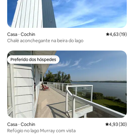
Casa ⋅ Cochin
4,63 de uma a
4,63 (19)
Chalé aconchegante na beira do lago
Preferido dos hóspedes
Preferido dos hóspedes
Casa ⋅ Cochin
4,93 de uma a
4,93 (30)
Refúgio no lago Murray com vista