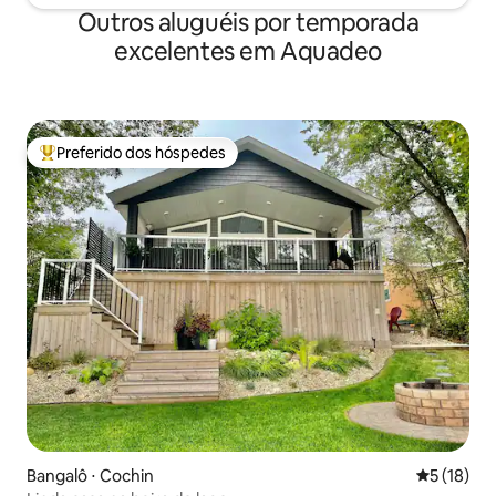
Outros aluguéis por temporada
excelentes em Aquadeo
Preferido dos hóspedes
Entre os melhores preferidos dos hóspedes
Bangalô ⋅ Cochin
5 de uma a
5 (18)