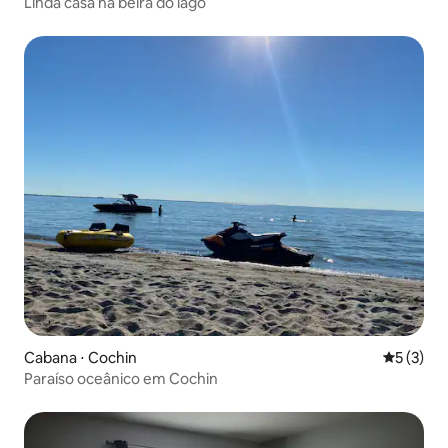
Linda casa na beira do lago
Cabana ⋅ Cochin
5 de uma 
5 (3)
Paraíso oceânico em Cochin