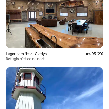
Lugar para ficar ⋅ Glaslyn
4,95 de uma a
4,95 (20)
Refúgio rústico no norte