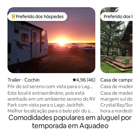
Preferido dos hóspedes
Preferido dos hó
Entre os melhores preferidos dos hóspedes
Preferido dos hó
Trailer ⋅ Cochin
4,96 de uma avaliação média de
4,96 (46)
Casa de campo ⋅ B
Pôr do sol sereno com vista para o Lago
Casa de madeira n
Jackfish!
Brightsand
Este local é extraordinário, pois está
Casa de madeira à 
aninhado em um ambiente sereno do RV
margem sul do La
Park com vista para o Lago Jackfish.
Crystal Bay/Sunset
Melhor localização para o belo pôr do sol!
hora a nordeste d
Comodidades populares em aluguel por
A poucos minutos da praia de areia, do
de madeira de con
Farol, dos lançamentos de barcos, dos
com uma confortáv
temporada em Aquadeo
campos de golfe e muito mais. Fogueira,
andar principal, co
LENHA GRÁTIS, churrasqueira,
controlada por te