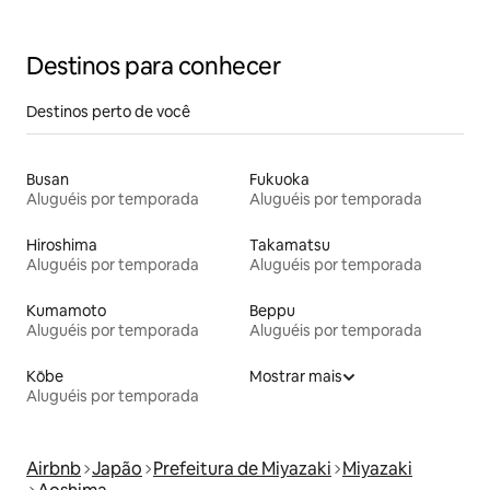
com vista para o mar em terreno elevado (Sujeito à
campanha Hina Tabi Miyazaki)
Destinos para conhecer
Destinos perto de você
Busan
Fukuoka
Aluguéis por temporada
Aluguéis por temporada
Hiroshima
Takamatsu
Aluguéis por temporada
Aluguéis por temporada
Kumamoto
Beppu
Aluguéis por temporada
Aluguéis por temporada
Kōbe
Mostrar mais
Aluguéis por temporada
Airbnb
Japão
Prefeitura de Miyazaki
Miyazaki