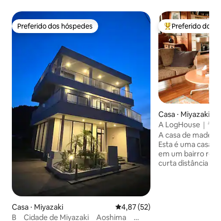
Preferido dos hóspedes
Preferido dos 
Preferido dos hóspedes
Entre os melhore
Casa ⋅ Miyazaki
A LogHouse
なログハウス一棟
A casa de madeir
Esta é uma casa d
em um bairro resid
curta distância a 
Aoshima. ・ 1 minuto a pé da Estação de
Aoshima Estacion
local/2 carros reg
água quente ao ar 
Casa ⋅ Miyazaki
4,87 de uma avaliação média de
4,87 (52)
vão adorar Superm
B Cidade de Miyazaki Aoshima
carro, loja de con