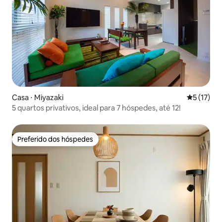
Casa ⋅ Miyazaki
5 de uma a
5 (17)
5 quartos privativos, ideal para 7 hóspedes, até 12!
Preferido dos hóspedes
Preferido dos hóspedes