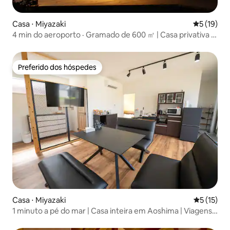
Casa ⋅ Miyazaki
5 de uma a
5 (19)
4 min do aeroporto · Gramado de 600 ㎡ | Casa privativa e
tranquila
Preferido dos hóspedes
Preferido dos hóspedes
Casa ⋅ Miyazaki
5 de uma a
5 (15)
1 minuto a pé do mar | Casa inteira em Aoshima | Viagens
em grupo de surfe e workation são bem-vindas | Bicicletas