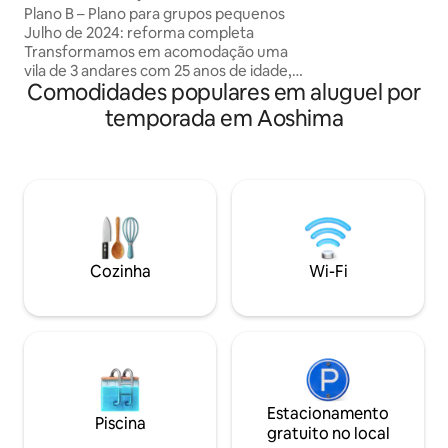
Máximo de 8 pessoas Uma vila à beira-
Plano B – Plano para grupos pequenos
Fogueira, lenha para 
mar onde você adormece com o som
Julho de 2024: reforma completa
base para atividad
das ondas e acorda com o lindo nascer
Transformamos em acomodação uma
golfe e surfe] O Q
do sol
vila de 3 andares com 25 anos de idade,
4 minutos de carro
Comodidades populares em aluguel por
em frente à Praia de Shirahama, a 5
da Praia de Aoshim
minutos de carro do Santuário de
de carro da Praia 
temporada em Aoshima
Aoshima. A vila era um edifício muito
um ponto de surfe
agradável quando foi recém-construída,
do Aeroporto de Miyazaki 
mas foi danificada por um tufão.
para crianças para
Criamos uma acomodação para que os
grandes] Esta ins
hóspedes possam ficar com calma
até 6 pessoas. Se
enquanto saem da parte boa do edifício.
mais de 6 pessoas, 
Rodeado por uma natureza exuberante,
12 anos), envie-
você pode desfrutar da vista para o mar
Ficarei feliz em l
Cozinha
Wi-Fi
no 3º andar e da vista para a montanha
pela taxa extra par
no lado oposto. O falcão voa no céu e
você pode enviar
emite um som. É uma praia com ondas
solicitá-lo. ・ Há uma fogueira no jardim.
suaves, onde crescem palmeiras e
A propriedade est
cicadáceas, proporcionando um
bairro residencial 
ambiente tropical. Acho que você pode
permitimos barulho
ficar muito tranquilo e calmo dia e noite.
fogos de artifício,
Há poucas pessoas e carros à noite, mas
Estacionamento
desfrutar de uma e
Piscina
é uma área muito segura, então você
gratuito no local
agradável e uma f