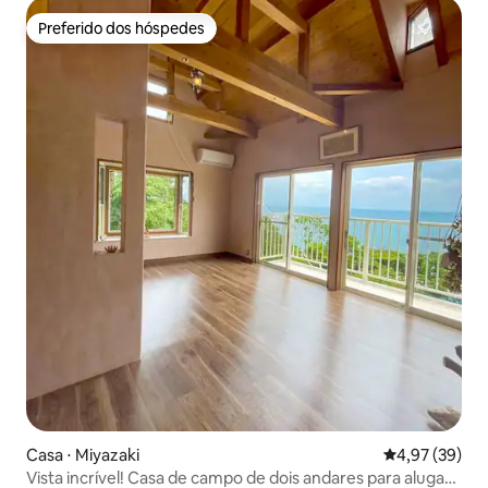
gratuitas
Preferido dos hóspedes
Preferido dos hóspedes
Casa ⋅ Miyazaki
4,97 de uma a
4,97 (39)
Vista incrível! Casa de campo de dois andares para alugar