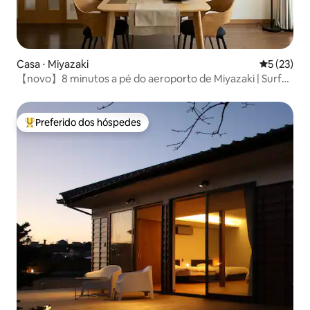
Casa ⋅ Miyazaki
5 de uma a
5 (23)
【novo】8 minutos a pé do aeroporto de Miyazaki | Surfe
e golfe em Aoshima
Preferido dos hóspedes
Entre os melhores preferidos dos hóspedes