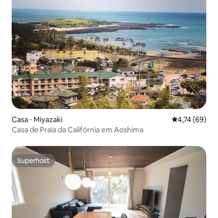
Casa ⋅ Miyazaki
4,74 de uma a
4,74 (69)
Casa de Praia da Califórnia em Aoshima
Superhost
Superhost