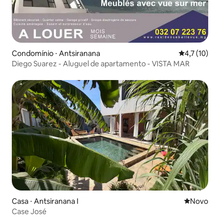
Condomínio ⋅ Antsiranana
4,7 de uma a
4,7 (10)
Diego Suarez - Aluguel de apartamento - VISTA MAR
Casa ⋅ Antsiranana I
Novo lugar
Novo
Case José