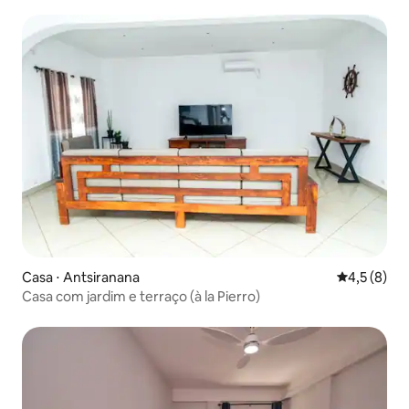
Casa ⋅ Antsiranana
4,5 de uma 
4,5 (8)
Casa com jardim e terraço (à la Pierro)