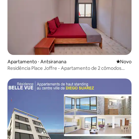
Apartamento ⋅ Antsiranana
Novo lugar
Novo
Residência Place Joffre - Apartamento de 2 cômodos
com 55 m²