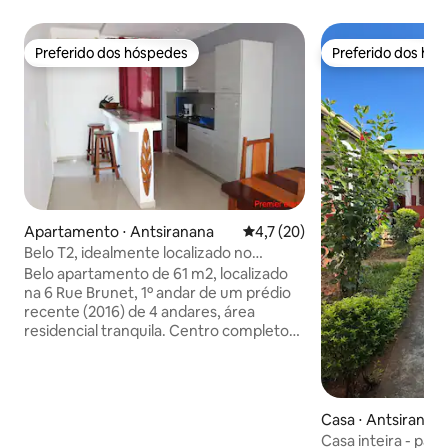
Preferido dos hóspedes
Preferido dos hó
Preferido dos hóspedes
Preferido dos hó
Apartamento ⋅ Antsiranana
4,7 de uma avaliação média de
4,7 (20)
Belo T2, idealmente localizado no
coração da cidade
Belo apartamento de 61 m2, localizado
na 6 Rue Brunet, 1º andar de um prédio
recente (2016) de 4 andares, área
residencial tranquila. Centro completo
da cidade, a 2 minutos a pé da Rue
Colbert (avenue pricinpale), perto de
todas as comodidades (3 bancos, lojas, 1
supermercado, restaurantes...). -1
Casa ⋅ Antsiranan
Cozinha americana equipada com 4
Casa inteira - pát
fogões a gás e forno + 1