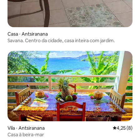
Casa ⋅ Antsiranana
Savana. Centro da cidade, casa inteira com jardim.
Vila ⋅ Antsiranana
4,25 de uma 
4,25 (8)
Casa à beira-mar