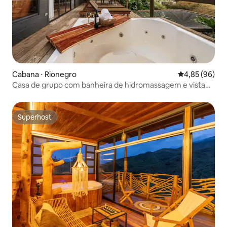
Cabana ⋅ Rionegro
4,85 de uma a
4,85 (96)
Casa de grupo com banheira de hidromassagem e vista
incrível
Superhost
Superhost