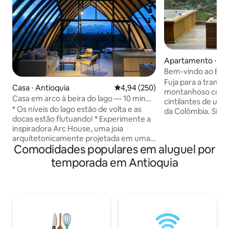
Apartamento ⋅ El 
Bem-vindo ao Eco
Montecielo
Fuja para a tranqu
Casa ⋅ Antioquia
4,94 de uma avaliação média de 
4,94 (250)
montanhoso com v
Casa em arco à beira do lago — 10 min
cintilantes de um 
até Guatapé, acesso ao lago
* Os níveis do lago estão de volta e as
da Colômbia. Situa
docas estão flutuando! * Experimente a
exuberantes de Gu
inspiradora Arc House, uma joia
aconchegante ofe
arquitetonicamente projetada em uma
panorâmicas deslu
Comodidades populares em aluguel por
baía privada, a apenas 10 minutos de
da montanha e o c
Guatape. Paredes de vidro, tetos de 20
relaxar e recarreg
temporada em Antioquia
pés e vistas panorâmicas da natureza a
com o canto dos p
tornam verdadeiramente única. A casa
sol enevoado, sab
dispõe de 2 quartos queen, banheiros
manhã no terraço 
privativos, varandas e um sofá na área
explorando a vibr
de estar para acomodar um total de 6
Guatapé ou simpl
pessoas. A cozinha de alta qualidade é o
abraço tranquilo d
sonho de um chef, complementada por