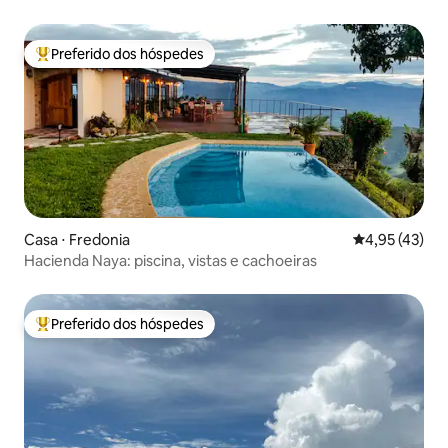
Preferido dos hóspedes
Entre os melhores preferidos dos hóspedes
Casa ⋅ Fredonia
4,95 de uma a
4,95 (43)
Hacienda Naya: piscina, vistas e cachoeiras
Preferido dos hóspedes
Entre os melhores preferidos dos hóspedes