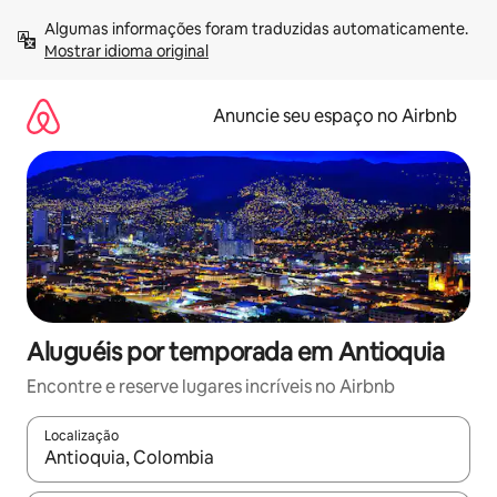
Pular
Algumas informações foram traduzidas automaticamente. 
para
Mostrar idioma original
o
conteúdo
Anuncie seu espaço no Airbnb
Aluguéis por temporada em Antioquia
Encontre e reserve lugares incríveis no Airbnb
Localização
Quando os resultados estiverem disponíveis, explore-os usando