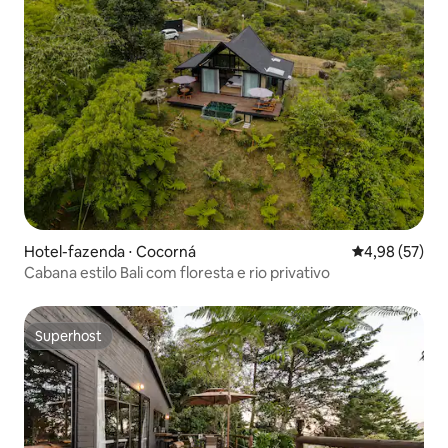
Hotel-fazenda ⋅ Cocorná
4,98 de uma a
4,98 (57)
Cabana estilo Bali com floresta e rio privativo
Superhost
Superhost