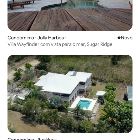
Condomínio ⋅ Jolly Harbour
Novo lugar
Novo
Villa Wayfinder com vista para o mar, Sugar Ridge
Condomínio ⋅ Buckleys