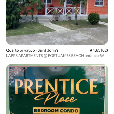
Quarto privativo ⋅ Saint John's
4,65 de uma a
4,65 (62)
LAPPS APARTMENTS @ FORT JAMES BEACH anúncio 6A