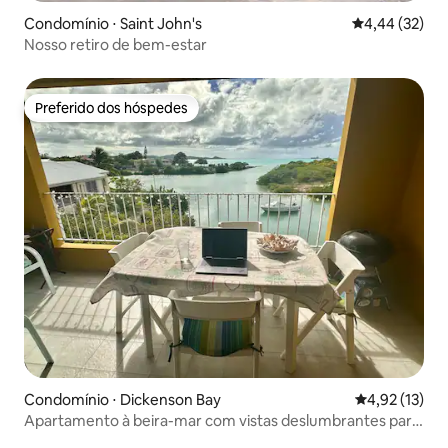
Condomínio ⋅ Saint John's
4,44 de uma a
4,44 (32)
Nosso retiro de bem-estar
Preferido dos hóspedes
Preferido dos hóspedes
Condomínio ⋅ Dickenson Bay
4,92 de uma a
4,92 (13)
Apartamento à beira-mar com vistas deslumbrantes para
Marina Bay