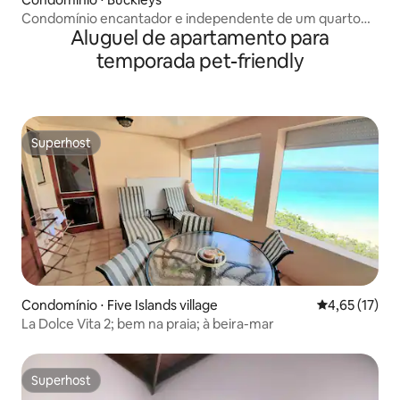
Condomínio encantador e independente de um quarto
Aluguel de apartamento para
com piscina
temporada pet-friendly
Superhost
Superhost
Condomínio ⋅ Five Islands village
4,65 de uma a
4,65 (17)
La Dolce Vita 2; bem na praia; à beira-mar
Superhost
Superhost