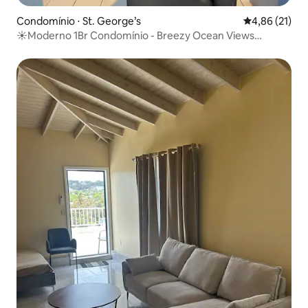
Condomínio ⋅ St. George’s
4,86 de uma a
4,86 (21)
☀️Moderno 1Br Condomínio - Breezy Ocean Views
✅CERTIFICADO