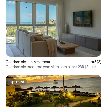
Condomínio ⋅ Jolly Harbour
5 de uma 
5 (3)
Condomínio moderno com vista para o mar 2BR | Sugar
Ridge Antigua
Superhost
Superhost