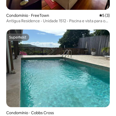
Condomínio ⋅ FreeTown
5 de uma 
5 (3)
Antigua Residence - Unidade 1512 - Piscina e vista para o
mar
Superhost
Superhost
Condomínio ⋅ Cobbs Cross