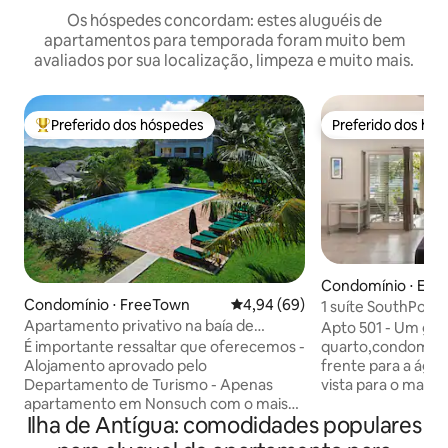
Os hóspedes concordam: estes aluguéis de
apartamentos para temporada foram muito bem
avaliados por sua localização, limpeza e muito mais.
Preferido dos hóspedes
Preferido dos hó
Entre os melhores preferidos dos hóspedes
Preferido dos hó
Condomínio ⋅ Engl
r
Condomínio ⋅ FreeTown
4,94 de uma avaliação média de
4,94 (69)
1 suíte SouthPoin
o mar e marina
Apartamento privativo na baía de
Apto 501 - Um gra
Nonsuch com piscina e ar-condicionado
quarto,condomínio
É importante ressaltar que oferecemos -
em todos os quartos
frente para a água 
Alojamento aprovado pelo
vista para o mar, 
Departamento de Turismo - Apenas
piscina, cais e peq
apartamento em Nonsuch com o mais
Ilha de Antígua: comodidades populares
Parte de um emp
recente ar condicionado Daikin de alta
de 23 unidades co
especificação em todos os quartos -