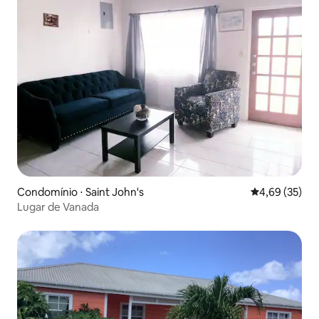
Condomínio ⋅ Saint John's
4,69 de uma a
4,69 (35)
Lugar de Vanada