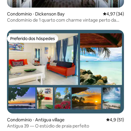
Condomínio ⋅ Dickenson Bay
4,97 de uma a
4,97 (34)
Condomínio de 1 quarto com charme vintage perto da
praia - Especial de verão
Preferido dos hóspedes
Preferido dos hóspedes
Condomínio ⋅ Antigua village
4,9 de uma a
4,9 (51)
Antígua 39 — O estúdio de praia perfeito