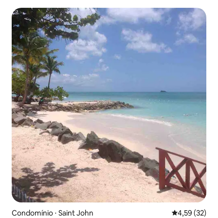
Condomínio ⋅ Saint John
4,59 de uma a
4,59 (32)