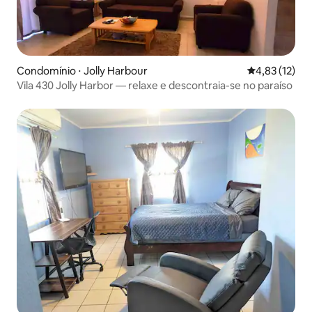
Condomínio ⋅ Jolly Harbour
4,83 de uma a
4,83 (12)
Vila 430 Jolly Harbor — relaxe e descontraia-se no paraíso