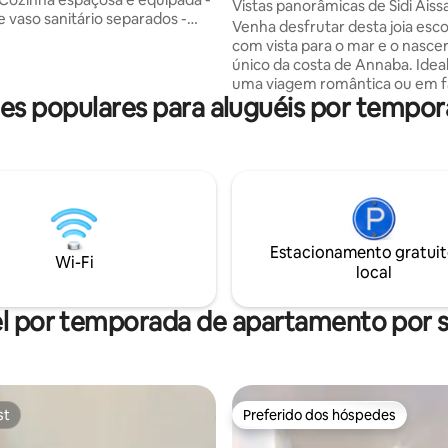
Vistas panorâmicas de Sidi Aiss
 vaso sanitário separados -
Venha desfrutar desta joia esc
m vista para a Basílica de
com vista para o mar e o nascer
apartamento está
único da costa de Annaba. Ideal para
o no 8º andar com elevador,
uma viagem romântica ou em fa
 um brilho e vistas de toda
s populares para aluguéis por tempo
esta joia rara pode acomodar 4
Estamos ansiosos para receber 
mento localizado em uma área
sofá, a mesa de jantar e a mesa
, estando no centro da cidade
centro são ideais para relaxar 
o centro comercial Cam e de
à TV e desfrutar de café e chá...!?
comodidades necessárias.
fora, a varanda tem vista para 
180 graus, permitindo que voc
experimente plenamente cada
Estacionamento gratuit
do sol.
Wi-Fi
local
l por temporada de apartamento por
st
Preferido dos hóspedes
st
Preferido dos hóspedes