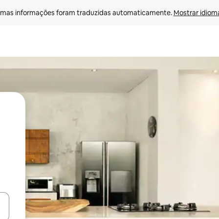
mas informações foram traduzidas automaticamente. 
Mostrar idioma
ore-os usando as seta para cima e para baixo do teclado ou tocando e