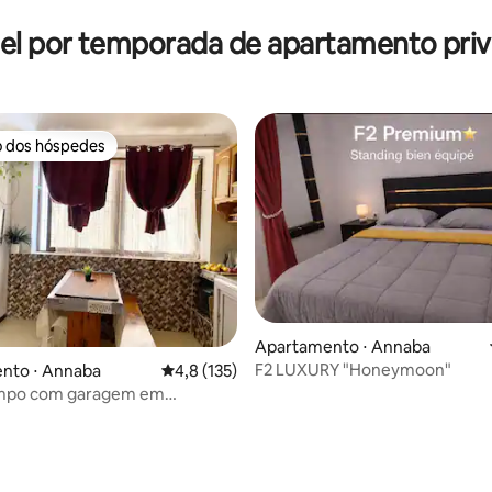
el por temporada de apartamento priv
o dos hóspedes
o dos hóspedes
média de 5, 26 avaliações
Apartamento ⋅ Annaba
F2 LUXURY "Honeymoon"
nto ⋅ Annaba
4,8 de uma avaliação média de 5, 135 avalia
4,8 (135)
limpo com garagem em
rt Annaba