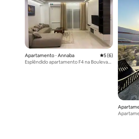
Apartamento ⋅ Annaba
5 de uma avaliação
5 (6)
Esplêndido apartamento F4 na Boulevard
Seddik Benyahia
Apartamen
Apartame