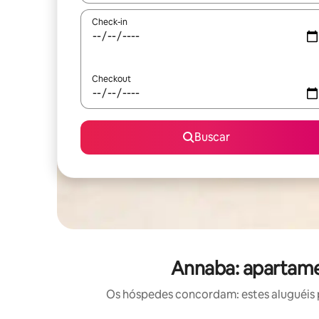
Check-in
Checkout
Buscar
Annaba: apartame
Os hóspedes concordam: estes aluguéis 