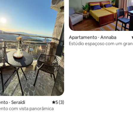
Apartamento ⋅ Annaba
Estúdio espaçoso com um gra
terraço de 50 m2
 média de 5, 6 avaliações
to ⋅ Seraïdi
5 de uma avaliação média de 5, 3 avalia
5 (3)
nto com vista panorâmica