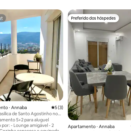
st
Preferido dos hóspedes
st
Preferido dos hóspedes
nto ⋅ Annaba
5 de uma avaliação média de 5, 3 avalia
5 (3)
Basílica de Santo Agostinho no
 cidade.
amento S+2 para aluguel
por: - Lounge amigável - 2
média de 5, 37 avaliações
Apartamento ⋅ Annaba