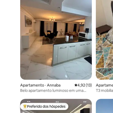
Apartamento ⋅ Annaba
4,92 de uma avaliação 
4,92 (13)
Apartame
Belo apartamento luminoso em uma
T3 mobili
excelente localização
Preferido dos hóspedes
Entre os melhores preferidos dos hóspedes