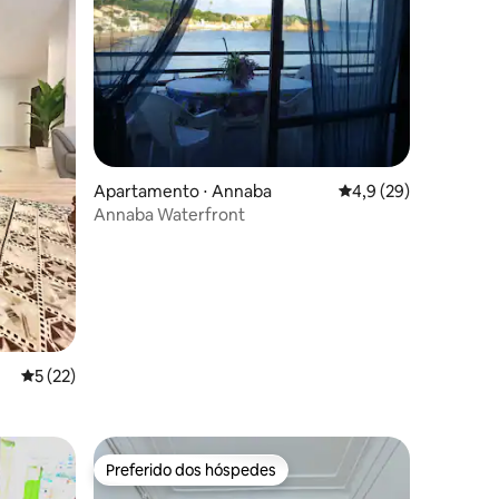
Apartamento ⋅ Annaba
4,9 de uma avaliação
4,9 (29)
Annaba Waterfront
ções
5 de uma avaliação média de 5, 22 avaliações
5 (22)
a fechada
Preferido dos hóspedes
Preferido dos hóspedes