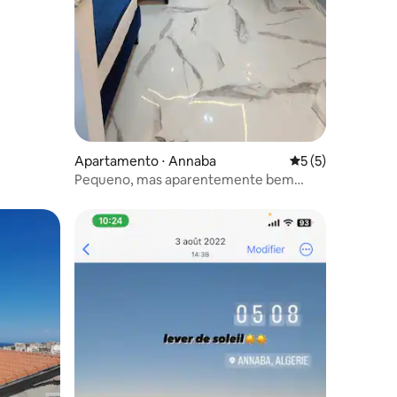
Apartamento ⋅ Annaba
5 de uma avaliaçã
5 (5)
Pequeno, mas aparentemente bem
equipado