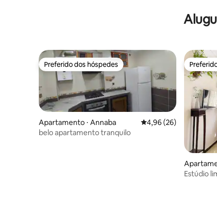
Alugu
Preferido dos hóspedes
Preferid
Preferido dos hóspedes
Preferid
Apartamento ⋅ Annaba
4,96 de uma avaliação 
4,96 (26)
belo apartamento tranquilo
Apartame
Estúdio 
Valmasco