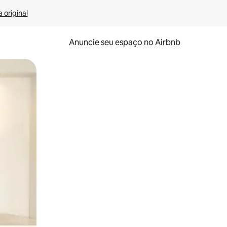
 original
Anuncie seu espaço no Airbnb
 deslizando o dedo na tela.