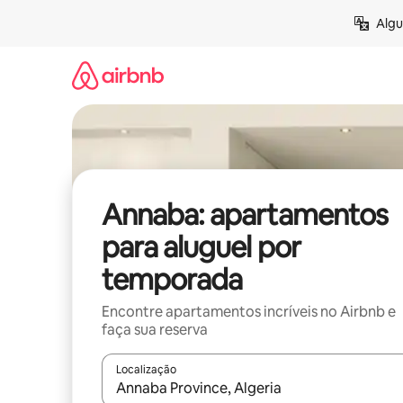
Pular
Algu
para
o
conteúdo
Annaba: apartamentos
para aluguel por
temporada
Encontre apartamentos incríveis no Airbnb e
faça sua reserva
Localização
Quando os resultados estiverem disponíveis, expl