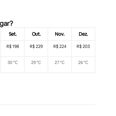
ções
agar?
Set.
Out.
Nov.
Dez.
R$ 198
R$ 229
R$ 224
R$ 203
30 °C
29 °C
27 °C
26 °C