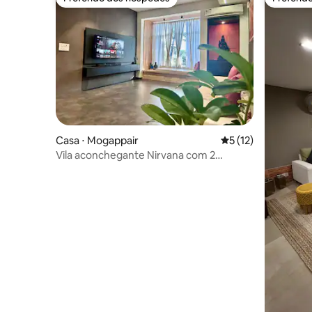
Preferido dos hóspedes
Preferid
Casa ⋅ Mogappair
5 de uma avaliação 
5 (12)
Vila aconchegante Nirvana com 2
quartos