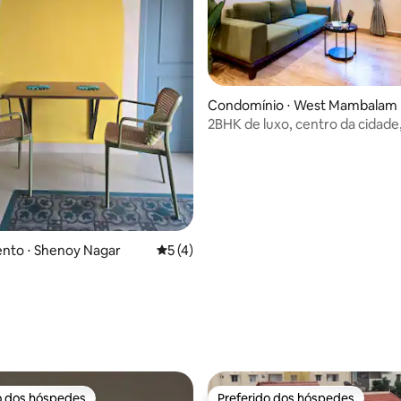
 média de 5, 6 avaliações
Condomínio ⋅ West Mambalam
2BHK de luxo, centro da cidade
pontos de interesse, apartame
nto ⋅ Shenoy Nagar
5 de uma avaliação média de 5, 4 avalia
5 (4)
o dos hóspedes
Preferido dos hóspedes