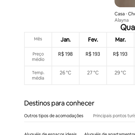
Casa ⋅ C
Alayna
Qual
Mês
Jan.
Fev.
Mar.
R$ 198
R$ 193
R$ 193
Preço
médio
26 °C
27 °C
29 °C
Temp.
média
Destinos para conhecer
Outros tipos de acomodações
Principais pontos turí
Aluguéis de espaços ideais para famílias
Aluguéis de apartamento