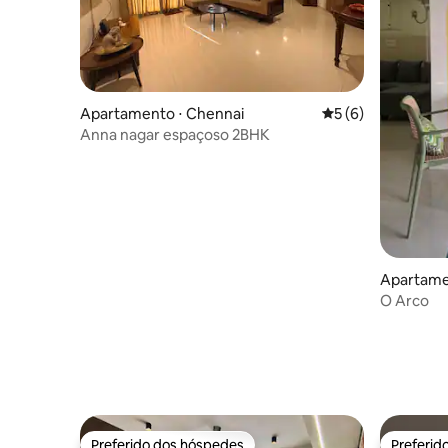
Apartamento ⋅ Chennai
5 de uma avaliação
5 (6)
Anna nagar espaçoso 2BHK
Apartame
O Arco
Preferido dos hóspedes
Preferid