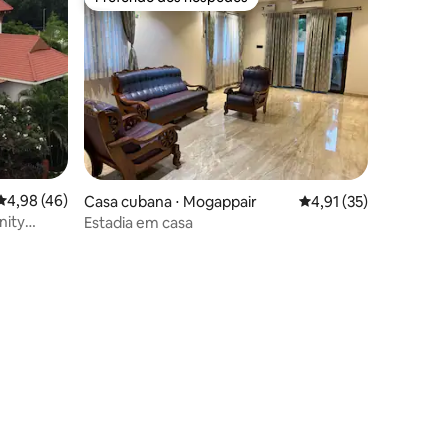
Preferido dos hóspedes
4,98 de uma avaliação média de 5, 46 avaliações
4,98 (46)
Casa cubana ⋅ Mogappair
4,91 de uma avaliação
4,91 (35)
nity
Estadia em casa