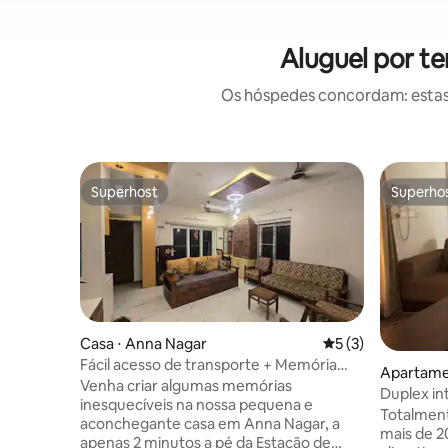
Aluguel por t
Os hóspedes concordam: estas
Superhost
Superho
Superhost
Superho
Casa ⋅ Anna Nagar
5 de uma avaliação
5 (3)
Fácil acesso de transporte + Memória
Apartame
central @Buzzing Annanagar
Venha criar algumas memórias
Duplex in
inesquecíveis na nossa pequena e
Round Ta
Totalment
aconchegante casa em Anna Nagar, a
mais de 2
apenas 2 minutos a pé da Estação de