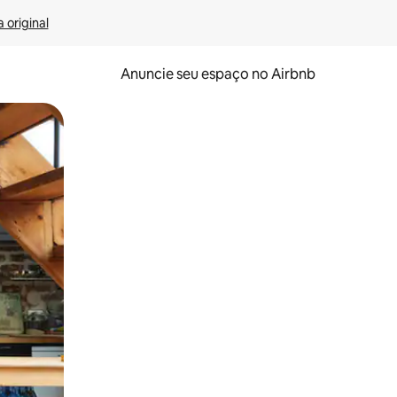
 original
Anuncie seu espaço no Airbnb
 deslizando o dedo na tela.