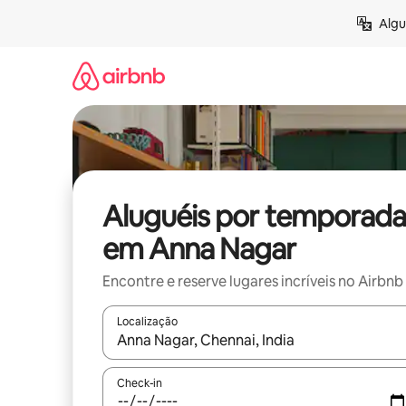
Pular
Algu
para
o
conteúdo
Aluguéis por temporada
em Anna Nagar
Encontre e reserve lugares incríveis no Airbnb
Localização
Quando os resultados estiverem disponíveis, expl
Check-in