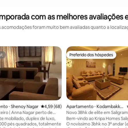
emporada com as melhores avaliações
 acomodações foram muito bem avaliadas quanto a localizaçã
st
Preferido dos hóspedes
st
Preferido dos hóspedes
 média de 5, 3 avaliações
nto ⋅ Shenoy Nagar
4,59 de uma avaliação média de 5, 68 avalia
4,59 (68)
Apartamento ⋅ Kodambakka
m
teiro | Anna Nagar perto de
Novo 3Bhk de elite em Saligra
na
(Vadapalani)
e mobiliado, duplex de luxo,
Bem-vindo ao Kripa Homes Sal
000 pés quadrados, totalmente
O novíssimo 3bhk no 3º andar (