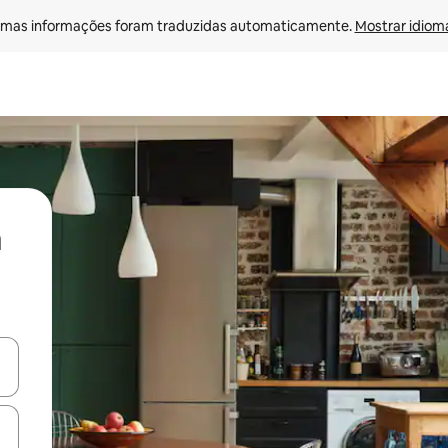
mas informações foram traduzidas automaticamente. 
Mostrar idioma
ore-os usando as seta para cima e para baixo do teclado ou tocando e