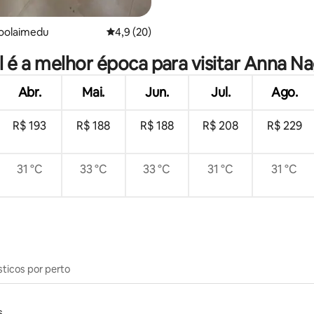
hoolaimedu
4,9 de uma avaliação média de 5, 20 avalia
4,9 (20)
 é a melhor época para visitar Anna N
Abr.
Mai.
Jun.
Jul.
Ago.
R$ 193
R$ 188
R$ 188
R$ 208
R$ 229
31 °C
33 °C
33 °C
31 °C
31 °C
sticos por perto
s