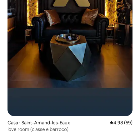
Casa ⋅ Saint-Amand-les-Eaux
4,98 de uma a
4,98 (59)
love room (classe e barroco)