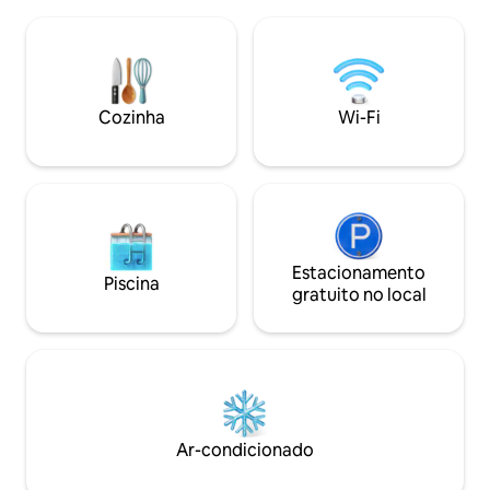
Café da manhã ou jantar opcionais, a
65 metros quadrad
serem reservados no dia anterior.
condicionado. O ac
Frango caipira, batatas fritas e salada por
opcional por 20 €
€ 20 por pessoa. ou - Kefta de forno com
incluídos.
batatas fritas e salada por € 20 por
pessoa. Reserve no dia anterior ou, ao
Cozinha
Wi-Fi
fazer a reserva, envie uma mensagem.
Estacionamento
Piscina
gratuito no local
Ar-condicionado