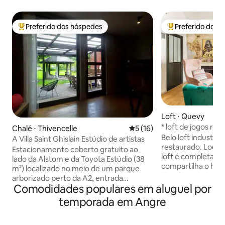
Preferido dos hóspedes
Preferido dos 
Entre os melhores preferidos dos hóspedes
Entre os melhore
Loft ⋅ Quevy
* loft de jogos ret
Chalé ⋅ Thivencelle
5 de uma avaliação média de
5 (16)
SPA OPCIONAL
Belo loft industria
A Villa Saint Ghislain Estúdio de artistas
restaurado. Local
Estacionamento coberto gratuito ao
loft é completame
lado da Alstom e da Toyota Estúdio (38
compartilha o hall
m²) localizado no meio de um parque
conosco. O loft po
arborizado perto da A2, entrada
enorme com uma 
Comodidades populares em aluguel por
independente, a 5 km da Bélgica.
largura e um meza
Cozinha equipada, fogão de indução,
temporada em Angre
sala de estar. Há
forno, cafeteira Senseo, máquina de
leitura aconchegante e 
lavar louça, máquina de lavar roupa...
banheiro novo com