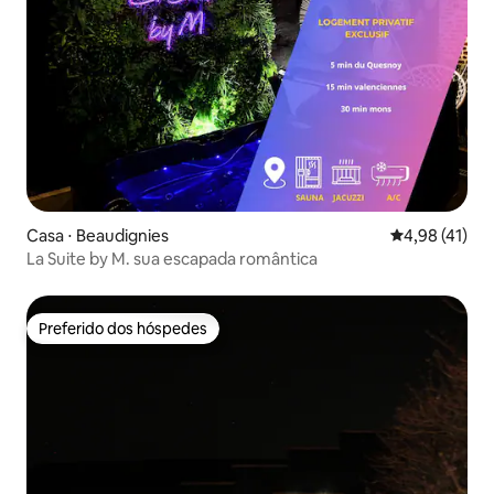
Casa ⋅ Beaudignies
4,98 de uma a
4,98 (41)
La Suite by M. sua escapada romântica
Preferido dos hóspedes
Preferido dos hóspedes