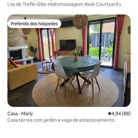
L'as de Trefle-Gîte-Hidromassagem-Real-Courtyard v
Preferido dos hóspedes
Preferido dos hóspedes
Casa ⋅ Marly
4,94 de uma av
4,94 (88)
Casa térrea com jardim e vaga de estacionamento.