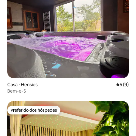
Casa ⋅ Hensies
5 de uma 
5 (9)
Bem-e-S
Preferido dos hóspedes
Preferido dos hóspedes