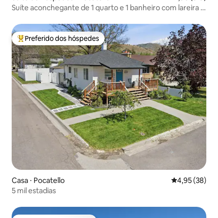
Suíte aconchegante de 1 quarto e 1 banheiro com lareira e
braseira
Preferido dos hóspedes
Entre os melhores preferidos dos hóspedes
Casa ⋅ Pocatello
4,95 de uma a
4,95 (38)
5 mil estadias