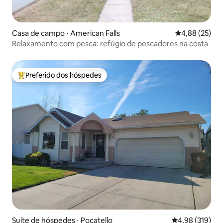
Casa de campo ⋅ American Falls
4,88 de uma a
4,88 (25)
Relaxamento com pesca: refúgio de pescadores na costa
Preferido dos hóspedes
Entre os melhores preferidos dos hóspedes
Suíte de hóspedes ⋅ Pocatello
4,98 de uma av
4,98 (319)