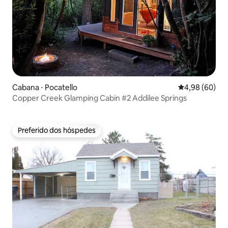
Cabana ⋅ Pocatello
4,98 de uma av
4,98 (60)
Copper Creek Glamping Cabin #2 Addilee Springs
Preferido dos hóspedes
Preferido dos hóspedes