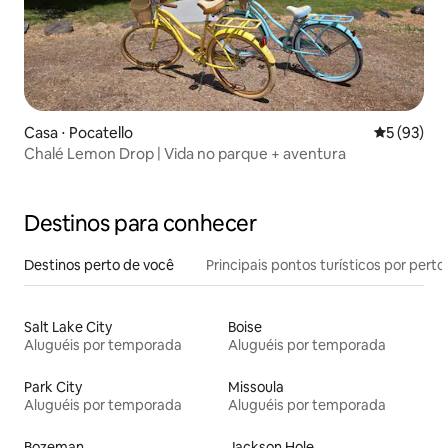
Casa ⋅ Pocatello
5 de uma a
5 (93)
Chalé Lemon Drop | Vida no parque + aventura
Destinos para conhecer
Destinos perto de você
Principais pontos turísticos por perto
Salt Lake City
Boise
Aluguéis por temporada
Aluguéis por temporada
Park City
Missoula
Aluguéis por temporada
Aluguéis por temporada
Bozeman
Jackson Hole