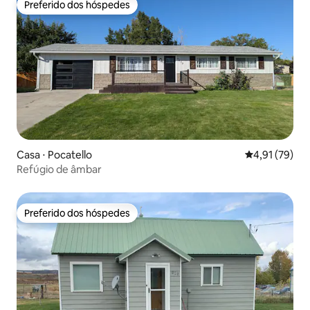
Preferido dos hóspedes
Preferido dos hóspedes
Casa ⋅ Pocatello
4,91 de uma a
4,91 (79)
Refúgio de âmbar
Preferido dos hóspedes
Preferido dos hóspedes