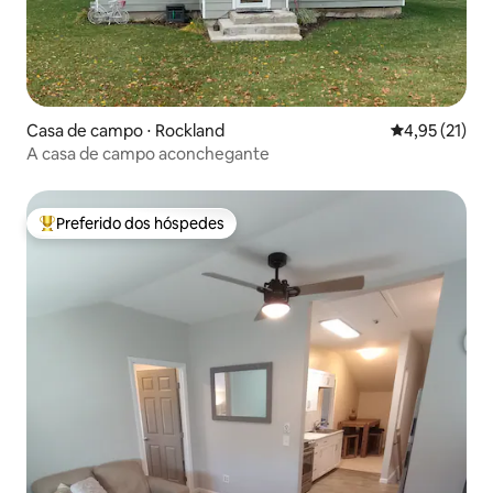
Casa de campo ⋅ Rockland
4,95 de uma a
4,95 (21)
A casa de campo aconchegante
Preferido dos hóspedes
Entre os melhores preferidos dos hóspedes