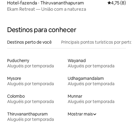
Hotel-fazenda ⋅ Thiruvananthapuram
4,75 de uma 
4,75 (8)
Ekam Retreat — União com a natureza
Destinos para conhecer
Destinos perto de você
Principais pontos turísticos por perto
Puducherry
Wayanad
Aluguéis por temporada
Aluguéis por temporada
Mysore
Udhagamandalam
Aluguéis por temporada
Aluguéis por temporada
Colombo
Munnar
Aluguéis por temporada
Aluguéis por temporada
Thiruvananthapuram
Mostrar mais
Aluguéis por temporada