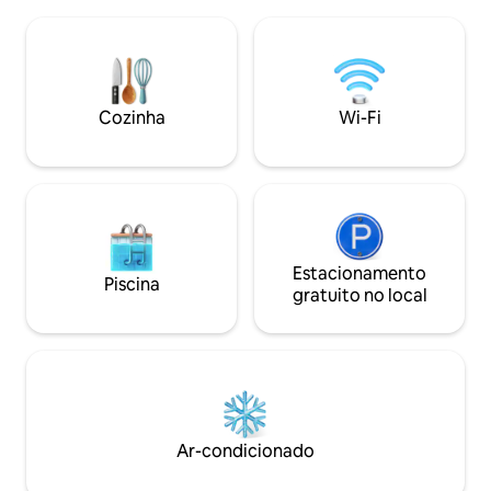
Ao reservar 2 hóspedes terão 1 quarto, 4
para uma varanda 
hóspedes terão 2 quartos, 6 hóspedes
jardim. Uma cozin
terão 3 quartos e apenas 8 ou mais
banheiro espaçoso
hóspedes terão 4 quartos na vila inteira.
convidam você a s
Estacionamento coberto para um carro
é um hotel ou esp
e 2 bicicletas. Cozinha modular com
uma casa para via
Cozinha
Wi-Fi
comodidades de última geração Água
apreciam arte, tra
quente pressurizada 24 horas por dia, 7
dias por semana TV de 55" com Netflix
Prime / TV a cabo em HD com gerador
de reserva.
Estacionamento
Piscina
gratuito no local
Ar-condicionado