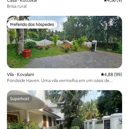
Casa ⋅ Kottukal
4,56 de uma 
4,56 (9)
Brisa rural
Preferido dos hóspedes
Preferido dos hóspedes
Vila ⋅ Kovalam
4,88 de uma av
4,88 (99)
Pondside Haven. Uma vila vermelha em um oásis de
jardim exuberante.
Superhost
Superhost