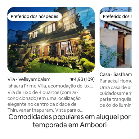
Preferido dos hóspedes
Preferido dos hó
Preferido dos hóspedes
Preferido dos hó
Casa ⋅ Sasthaman
Vila ⋅ Vellayambalam
4,93 de uma avaliação média de 
4,93 (109)
Panackal Homestay
Ishaara Prime Villa, acomodação de luxo
banheiro
Uma casa de arte 
no centro da cidade
Vila de luxo de 4 quartos (com ar-
cuidadosamente 
condicionado) em uma localização
parte tranquila e 
elegante no centro da cidade de
de óxido iluminado
Thiruvananthapuram. Vista para o
arejados refletem
Comodidades populares em aluguel por
museu do jardim na cobertura e da
lenta e intencional
academia. Acesso pela estrada principal
acomodação é ide
temporada em Amboori
com internet de alta velocidade. Vila à
valorizam a calma, 
prova de som com 5 banheiros anexos.
artesanato. O quar