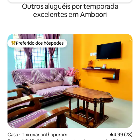
Outros aluguéis por temporada
excelentes em Amboori
Preferido dos hóspedes
Entre os melhores preferidos dos hóspedes
Casa ⋅ Thiruvananthapuram
4,99 de uma a
4,99 (78)