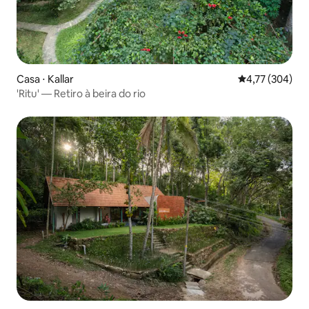
Casa ⋅ Kallar
4,77 de uma av
4,77 (304)
'Ritu' — Retiro à beira do rio