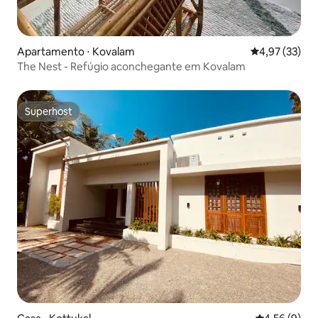
Apartamento ⋅ Kovalam
4,97 de uma a
4,97 (33)
The Nest - Refúgio aconchegante em Kovalam
Superhost
Superhost