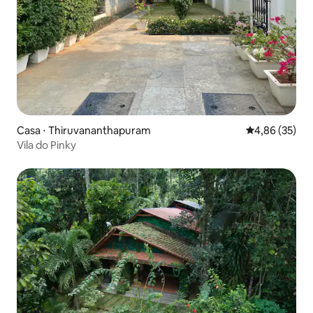
Casa ⋅ Thiruvananthapuram
4,86 de uma a
4,86 (35)
Vila do Pinky