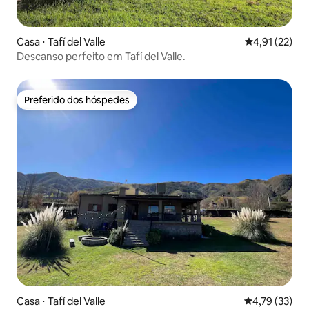
Casa ⋅ Tafí del Valle
4,91 de uma a
4,91 (22)
Descanso perfeito em Tafí del Valle.
Preferido dos hóspedes
Preferido dos hóspedes
Casa ⋅ Tafí del Valle
4,79 de uma a
4,79 (33)