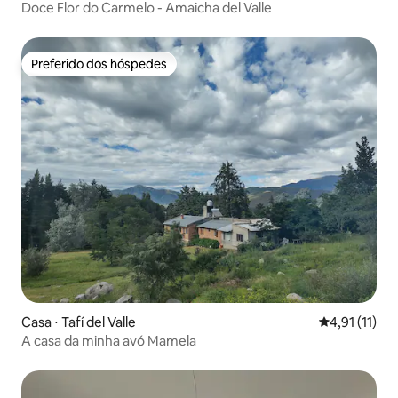
Doce Flor do Carmelo - Amaicha del Valle
Preferido dos hóspedes
Preferido dos hóspedes
Casa ⋅ Tafí del Valle
4,91 de uma a
4,91 (11)
A casa da minha avó Mamela