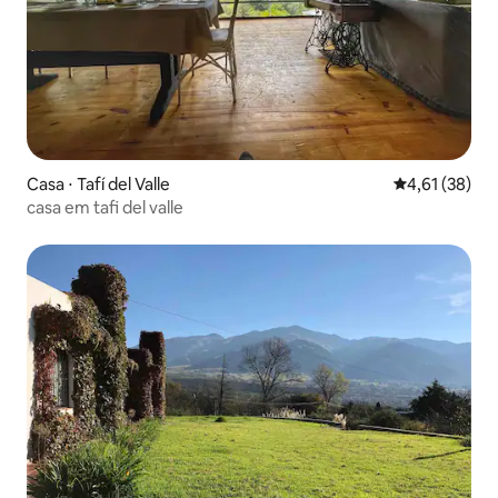
Casa ⋅ Tafí del Valle
4,61 de uma a
4,61 (38)
casa em tafi del valle