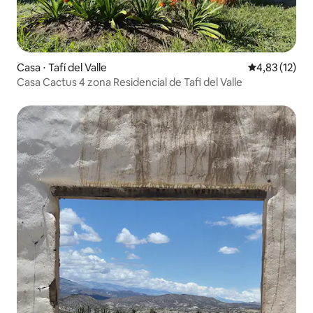
Casa ⋅ Tafí del Valle
4,83 de uma a
4,83 (12)
Casa Cactus 4 zona Residencial de Tafi del Valle