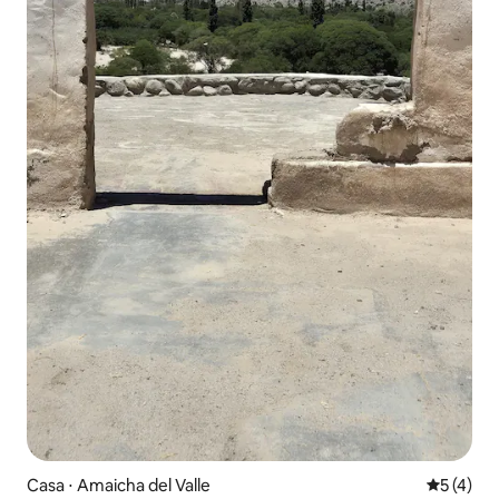
Casa ⋅ Amaicha del Valle
5 de uma 
5 (4)