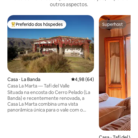
outros aspectos.
Preferido dos hóspedes
Superhost
Entre os melhores preferidos dos hóspedes
Superhost
Casa ⋅ La Banda
4,98 de uma avaliação média de
4,98 (64)
Casa La Marta — Tafí del Valle
Situada na encosta do Cerro Pelado (La
Banda) e recentemente renovada, a
Casa La Marta combina uma vista
panorâmica única para o vale com o
charme de uma casa tranquila na
montanha e todos os confortos
modernos. A apenas 5 minutos do
centro da cidade, oferece acesso
Casa ⋅ Tafí del Vall