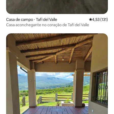
Casa de campo ⋅ Tafí del Valle
4,53 de uma av
4,53 (131)
Casa aconchegante no coração de Tafí del Valle