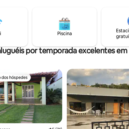
Estac
i
Piscina
gratui
aluguéis por temporada excelentes em 
o dos hóspedes
o dos hóspedes