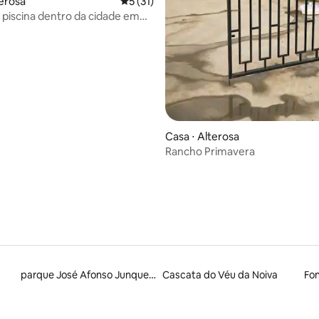
 média de 5, 14 avaliações
terosa
5 de uma avaliação média de 5, 31 avalia
5 (31)
piscina dentro da cidade em
Casa ⋅ Alterosa
Rancho Primavera
parque José Afonso Junqueira
Cascata do Véu da Noiva
Fo