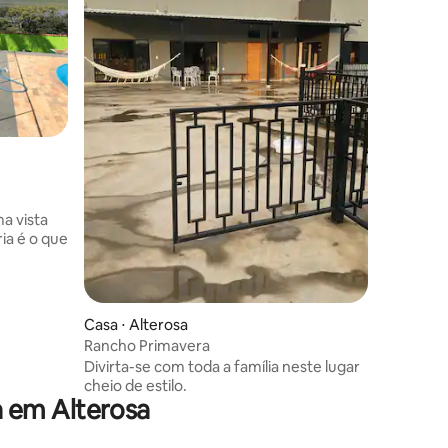
ções
a vista
ia é o que
Casa ⋅ Alterosa
Rancho Primavera
Divirta-se com toda a família neste lugar
cheio de estilo.
 em Alterosa