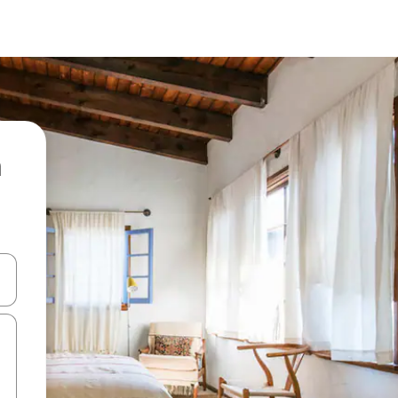
ore-os usando as seta para cima e para baixo do teclado ou tocando e