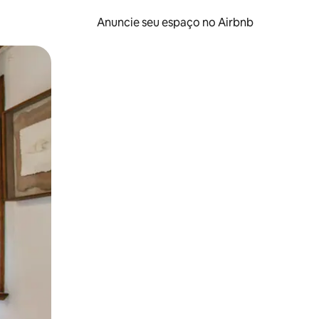
Anuncie seu espaço no Airbnb
 deslizando o dedo na tela.