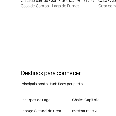
Casa de campo ⋅ San Francisc
4,71 de uma avaliação
4,71 (14)
Casa ⋅ Al
o, Alterosa - MG
Casa de Campo - Lago de Furnas -
Casa com 
Alterosa - MG
Alterosa
Destinos para conhecer
Principais pontos turísticos por perto
Escarpas do Lago
Chales Capitólio
Espaço Cultural da Urca
Mostrar mais