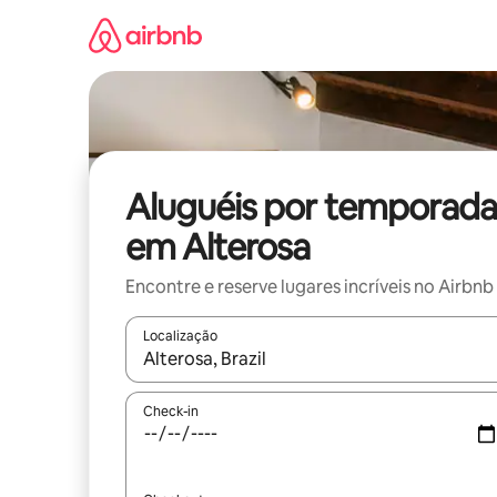
Pular
para
o
conteúdo
Aluguéis por temporada
em Alterosa
Encontre e reserve lugares incríveis no Airbnb
Localização
Quando os resultados estiverem disponíveis, expl
Check-in