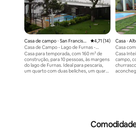
Casa de campo ⋅ San Francisc
4,71 de uma avaliação
4,71 (14)
Casa ⋅ Al
o, Alterosa - MG
Casa de Campo - Lago de Furnas -
Casa com 
Alterosa - MG
Alterosa
Casa para temporada, com 160 m² de
Casa Inte
construção, para 10 pessoas, às margens
campo, c
do lago de Furnas. Ideal para pescaria,
churrasco
um quarto com duas beliches, um quarto
aconchega
com uma cama de casal e uma beliche,
hóspedes
uma suíte, sala ampla, banheiro, cozinha,
1 cama qu
varanda e piscina. Quiosque com 49 m²
mais uma 
de área, com churrasqueira e banheiro.
familiar 
Garagem para 2 carros. Completa, com
todos os utensílios necessários para sua
utilização. Todos os quartos com vista
para o lago de Furnas.
Comodidades