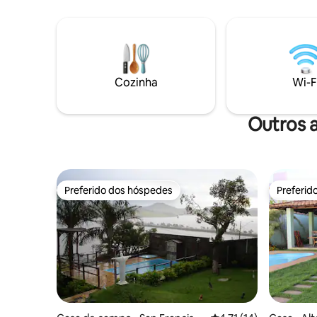
Cozinha
Wi-F
Outros 
Preferido dos hóspedes
Preferid
Preferido dos hóspedes
Preferid