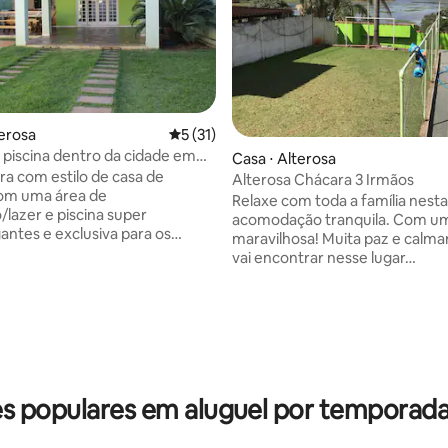
 média de 5, 14 avaliações
terosa
5 de uma avaliação média de 5, 31 avalia
5 (31)
piscina dentro da cidade em
Casa ⋅ Alterosa
ira com estilo de casa de
Alterosa Chácara 3 Irmãos
om uma área de
Relaxe com toda a família nesta
/lazer e piscina super
acomodação tranquila. Com um
ntes e exclusiva para os
maravilhosa! Muita paz e calmar
. Acomoda até 6 pessoas, com
vai encontrar nesse lugar…
een na suite, outra queen e
beliche no quarto 2. Ambiente
e aconchegante.
 populares em aluguel por temporada