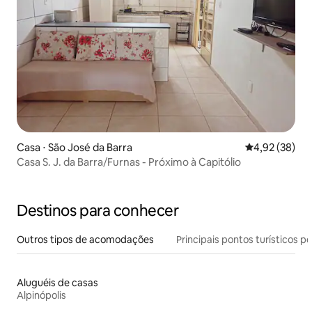
Casa ⋅ São José da Barra
4,92 de uma a
4,92 (38)
Casa S. J. da Barra/Furnas - Próximo à Capitólio
Destinos para conhecer
Outros tipos de acomodações
Principais pontos turísticos po
Aluguéis de casas
Alpinópolis