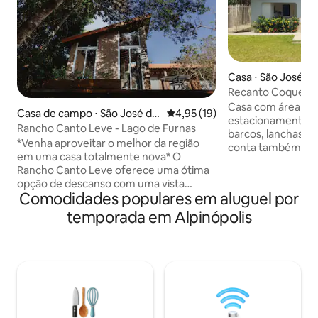
Casa ⋅ São José da
Recanto Coqueiral 
(Capitólio) MG
Casa com área priv
Casa de campo ⋅ São José da
4,95 de uma avaliação média de
4,95 (19)
estacionamento ex
Barra
Rancho Canto Leve - Lago de Furnas
barcos, lanchas e 
*Venha aproveitar o melhor da região
conta também com
em uma casa totalmente nova* O
externas integrada
Rancho Canto Leve oferece uma ótima
churrasqueira e r
opção de descanso com uma vista
sendo como desta
Comodidades populares em aluguel por
magnífica para o lago e tudo de melhor
acomodação a pre
que a natureza e a região têm a
temporada em Alpinópolis
lavar, sanduicheir
oferecer. Próximos aos principais pontos
ondas, liquidificad
turísticos e cachoeiras. De fácil acesso
com freezer, mesa
por terra e por água. Além disso,
para melhor acom
estamos próximos à cidade, onde é
clientes, fornece
possível encontrar toda estrutura para
dentro da capaci
nossos hóspedes. Rancho à beira do
hóspedes.
lago, piscina, lareira, churrasqueira,