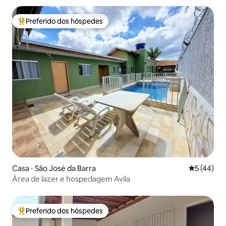
Preferido dos hóspedes
Entre os melhores preferidos dos hóspedes
Casa ⋅ São José da Barra
5 de uma a
5 (44)
Área de lazer e hospedagem Avila
Preferido dos hóspedes
Entre os melhores preferidos dos hóspedes