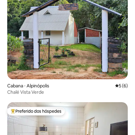
Cabana ⋅ Alpinópolis
5 de uma 
5 (6)
Chalé Vista Verde
Preferido dos hóspedes
Entre os melhores preferidos dos hóspedes