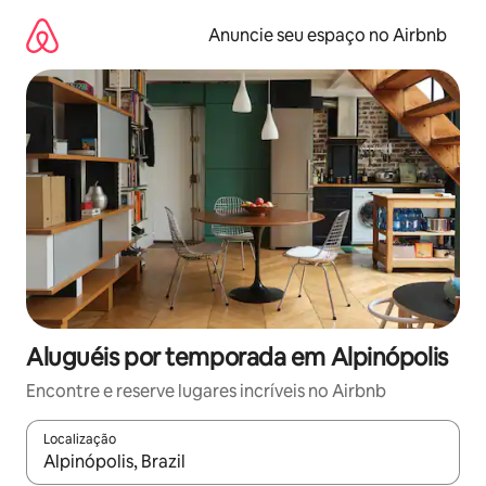
Pular
para
Anuncie seu espaço no Airbnb
o
conteúdo
Aluguéis por temporada em Alpinópolis
Encontre e reserve lugares incríveis no Airbnb
Localização
Quando os resultados estiverem disponíveis, explore-os usando