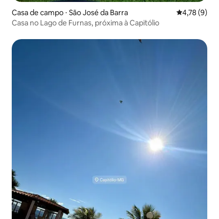
Casa de campo ⋅ São José da Barra
4,78 de uma 
4,78 (9)
Casa no Lago de Furnas, próxima à Capitólio