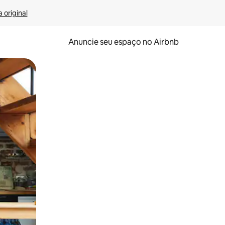
 original
Anuncie seu espaço no Airbnb
 deslizando o dedo na tela.