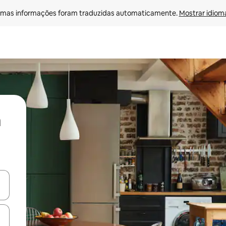
mas informações foram traduzidas automaticamente. 
Mostrar idioma
ore-os usando as seta para cima e para baixo do teclado ou tocando e