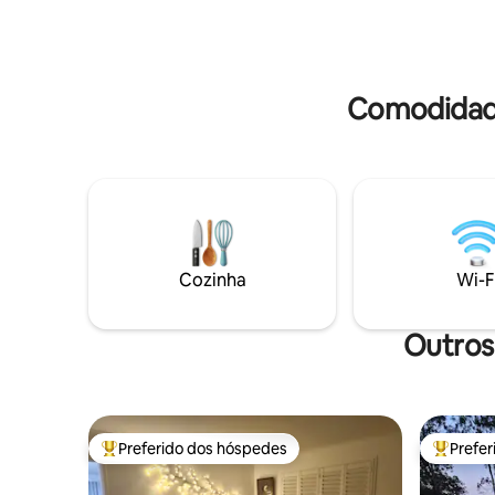
de fim de semana ou um reset tranquilo -
rejuvenes
a apenas 2 horas de Brisbane, 45 minutos
natureza,
do Granite Belt e Toowoomba, nos
com quem você am
arredores de Allora.
com chif
Comodidade
Cozinha
Wi-F
Outros
Preferido dos hóspedes
Prefe
Entre os melhores preferidos dos hóspedes
Entre os