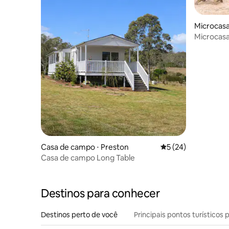
Microcasa
Microcasa
Casa de campo ⋅ Preston
5 de uma avaliação 
5 (24)
Casa de campo Long Table
Destinos para conhecer
Destinos perto de você
Principais pontos turísticos 