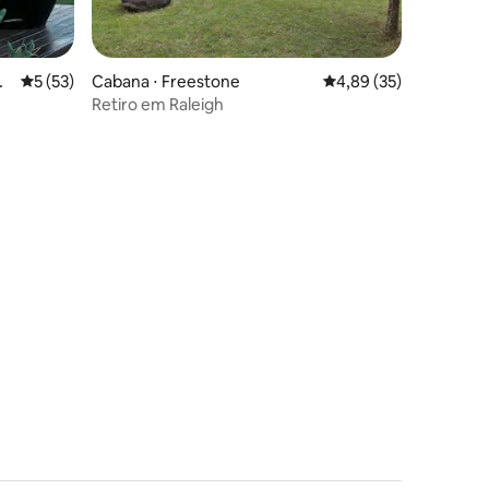
ções
nt
5 de uma avaliação média de 5, 53 avaliações
5 (53)
Cabana ⋅ Freestone
4,89 de uma avaliação
4,89 (35)
Retiro em Raleigh