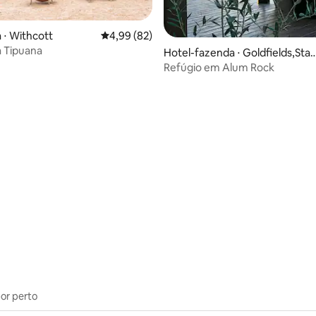
 ⋅ Withcott
4,99 de uma avaliação média de 5, 82 avalia
4,99 (82)
 Tipuana
Hotel-fazenda ⋅ Goldfields,Sta
horpe
Refúgio em Alum Rock
média de 5, 24 avaliações
por perto