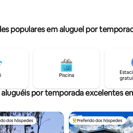
cedor, para absorver a
profissional experiente no local
 as estrelas e passar um tempo
Exclusivamente para hóspedes
a. Claro que há vacas
Isobel’s Cottage. Consulte ao r
res longos também.
s populares em aluguel por temporad
Estac
i
Piscina
gratui
 aluguéis por temporada excelentes em
rido dos hóspedes
Preferido dos hóspedes
 melhores preferidos dos hóspedes
Entre os melhores preferidos d