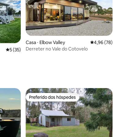
Casa ⋅ Elbow Valley
4,96 de uma avaliação
4,96 (78)
Derreter no Vale do Cotovelo
5 de uma avaliação média de 5, 35 avaliações
5 (35)
ções
Preferido dos hóspedes
os hóspedes
Preferido dos hóspedes