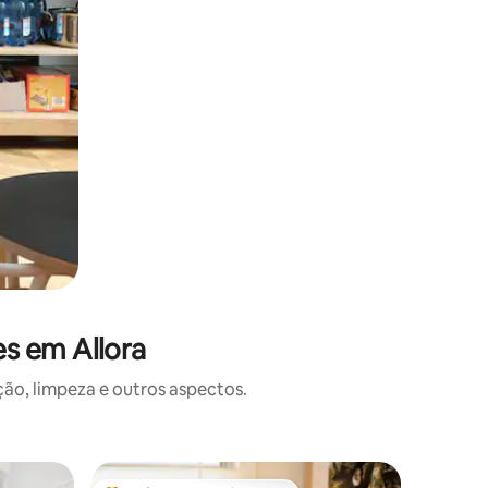
s em Allora
o, limpeza e outros aspectos.
Apartame