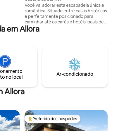
.
Você vai adorar esta escapadela única e
 do
romântica. Situado entre casas históricas
eservar.
e perfeitamente posicionado para
caminhar até os cafés e hotéis locais de
a em Allora
Allora. Aprenda tudo sobre Allora
fazendo uma caminhada guiada
histórica. Faça um passeio pela casa
"Mary Poppins" também. 15 minutos para
o Zoológico de Darling Downs, 45
minutos para a floresta tropical do
Patrimônio Mundial, 50 minutos para
Toowoomba e 2,5 horas para Brisbane
ionamento
Allora, conhecida como a "melhor
Ar-condicionado
to no local
cidadezinha na descida", é realmente
isso! Roupa de cama de luxo Sala
confortável
 Allora
Preferido dos hóspedes
os hóspedes
Entre os melhores preferidos dos hóspedes