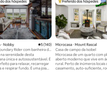
rido dos hóspedes
Preferido dos hóspedes
 melhores preferidos dos hóspedes
Entre os melhores preferidos d
édia de 5, 166 avaliações
 ⋅ Nobby
5 de uma avaliação média de 5, 140 avalia
5 (140)
Microcasa ⋅ Mount Rascal
oundary Rider com banheira de
Casa de campo da Isobel
agem ao ar livre
na serenidade desta
Microcasa de um quarto com p
na única e autossustentável. É
aberto moderno que vive em á
rfeito para relaxar, recarregar
rural. Perto de inúmeros locais
s e respirar fundo. É uma joia
casamento, auto-suficiente, roupa de
onstruída a partir de materiais
cama fornecida, ar condicionad
tados, salvos do aterro
reverso, lareira a lenha com pôr
. Não é elegante, moderno ou
tirar o fôlego. Entretenimento fornecido
 mas construído com amor e um
por cães lúdicos. Máximo de 2 
 compartilhar nosso estilo de
Os esgotos vivem em propried
da grade e vida simples na
separadas. Visitando para um 
Temos o banho a lenha ao ar
ou evento especial? A maquiagem
 incrível, relaxante e
artística é realizada por uma 