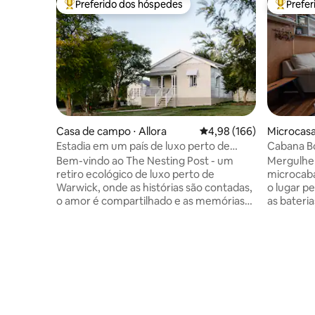
Preferido dos hóspedes
Prefe
Entre os melhores preferidos dos hóspedes
Entre os
Casa de campo ⋅ Allora
4,98 de uma avaliação m
4,98 (166)
Microcasa
Estadia em um país de luxo perto de
Cabana B
Warwick QLD
hidromass
Bem-vindo ao The Nesting Post - um
Mergulhe 
retiro ecológico de luxo perto de
microcaba
Warwick, onde as histórias são contadas,
o lugar pe
o amor é compartilhado e as memórias
as bateria
são feitas. Com certificação de turismo
rústica, c
sustentável, esta estadia tranquila de
reaprovei
dois quartos convida casais, criativos e
sanitário
parentes a desacelerar, reconectar e
perfeito,
descansar profundamente. Espere
desejo de
confortos gentis, beleza natural e tempo
vida fora 
simplesmente para ser. Perfeito para
fazenda. 
preparação de casamentos, escapadelas
livre mais