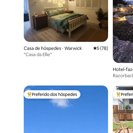
Casa de hóspedes ⋅ Warwick
5 de uma avaliação 
5 (78)
"Casa da Ellie"
Hotel-faz
Razorbac
mergulho
Preferido dos hóspedes
Prefe
Entre os melhores preferidos dos hóspedes
Entre os